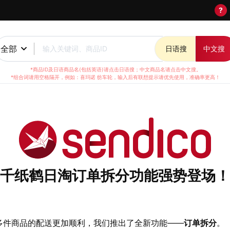
?
全部
输入关键词、商品ID
日语搜
中文搜
*商品ID及日语商品名(包括英语)请点击日语搜；中文商品名请点击中文搜。
*组合词请用空格隔开，例如：喜玛诺 纺车轮，输入后有联想提示请优先使用，准确率更高！
千纸鹤日淘订单拆分功能强势登场！
多件商品的配送更加顺利，我们推出了全新功能——
订单拆分
。