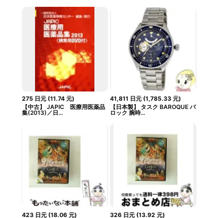
275
日元
(
11.74
元
)
41,811
日元
(
1,785.33
元
)
【中古】 JAPIC 医療用医薬品
【日本製】 タスク BAROQUE バ
集(2013)／日...
ロック 腕時...
423
日元
(
18.06
元
)
326
日元
(
13.92
元
)