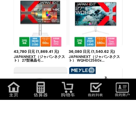
43,780
日元
(
1,869.41
元
)
36,080
日元
(
1,540.62
元
)
JAPANNEXT（ジャパンネクス
JAPANNEXT（ジャパンネクス
ト） 27型液晶モ...
ト） WQHD(2560x...
11,140
日元
(
475.68
元
)
8,230
日元
(
351.42
元
)
VW フロント ブレーキローター
アウディ/VW フロント ブレーキ
2枚set 280M...
パッド 低ダ...