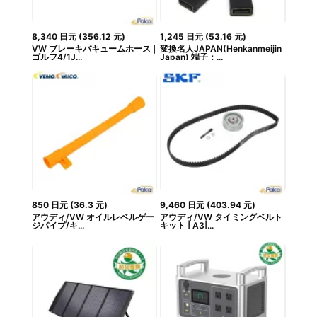
8,340
日元
(
356.12
元
)
1,245
日元
(
53.16
元
)
VW ブレーキバキュームホース |
変換名人JAPAN(Henkanmeijin
ゴルフ4/1J...
Japan) 端子：...
850
日元
(
36.3
元
)
9,460
日元
(
403.94
元
)
アウディ/VW オイルレベルゲー
アウディ/VW タイミングベルト
ジパイプ/キ...
キット | A3|...