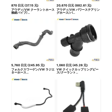
870
日元
(
37.15
元
)
20,670
日元
(
882.61
元
)
アウディ/VW クーラントホース
アウディ/VW パワーステアリン
接続パイプ/...
グホース/パ...
5,760
日元
(
245.95
元
)
1,060
日元
(
45.26
元
)
フォルクスワーゲン/VW ラジエ
VW クイックカップリングピー
ターホース...
ス/クーラント...