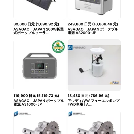
39,600
日元
(
1,690.92
元
)
249,800
日元
(
10,666.46
元
)
ASAGAO JAPAN 200W折畳
ASAGAO JAPAN ポータブル
式ポータブルソーラ...
電源 AS2000-JP
119,900
日元
(
5,119.73
元
)
18,430
日元
(
786.96
元
)
ASAGAO JAPAN ポータブル
アウディ/VW フューエルポンプ
電源 AS1000-JP
FWD車用 | A...