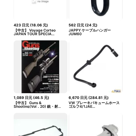
423
日元
(
18.06
元
)
562
日元
(
24
元
)
【中古】 Voyage Corteo
JAPPY ケーブルハンガー
JAPAN TOUR SPECIA...
JUM60
1,089
日元
(
46.5
元
)
6,670
日元
(
284.81
元
)
【中古】 Guns＆
VW ブレーキバキュームホース
Shooting(Vol．20) 銃・射...
ゴルフ4/1JAE...