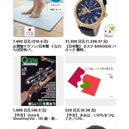
7,480
日元
(
319.4
元
)
31,300
日元
(
1,336.51
元
)
お買物マラソン/日本製 《 なの
【日本製】 タスク BAROQUE バ
らぼ足快バ...
ロック 腕時...
1,089
日元
(
46.5
元
)
220
日元
(
9.39
元
)
【中古】 Guns＆
【中古】 きみは、いのちをつな
Shooting(Vol．18) 銃・射...
ぐさ／Life...