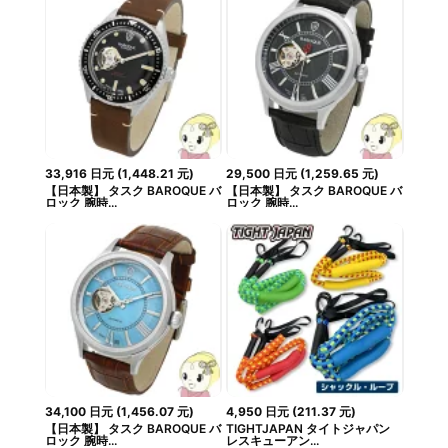
33,916
日元
(
1,448.21
元
)
29,500
日元
(
1,259.65
元
)
【日本製】 タスク BAROQUE バ
【日本製】 タスク BAROQUE バ
ロック 腕時...
ロック 腕時...
34,100
日元
(
1,456.07
元
)
4,950
日元
(
211.37
元
)
【日本製】 タスク BAROQUE バ
TIGHTJAPAN タイトジャパン
ロック 腕時...
レスキューアン...