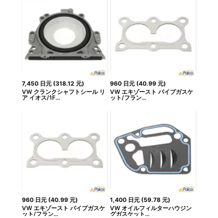
7,450
日元
(
318.12
元
)
960
日元
(
40.99
元
)
VW クランクシャフトシール リ
VW エキゾースト パイプガスケ
ア イオス/1F...
ット/フラン...
960
日元
(
40.99
元
)
1,400
日元
(
59.78
元
)
VW エキゾースト パイプガスケ
VW オイルフィルターハウジン
ット/フラン...
グガスケット...