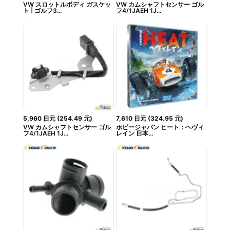
VW スロットルボディ ガスケッ
VW カムシャフトセンサー ゴル
ト | ゴルフ3...
フ4/1JAEH 1J...
5,960
日元
(
254.49
元
)
7,610
日元
(
324.95
元
)
VW カムシャフトセンサー ゴル
ホビージャパン ヒート：ヘヴィ
フ4/1JAEH 1J...
レイン 日本...