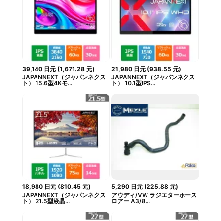
39,140
日元
(
1,671.28
元
)
21,980
日元
(
938.55
元
)
JAPANNEXT（ジャパンネクス
JAPANNEXT（ジャパンネクス
ト） 15.6型4Kモ...
ト） 10.1型IPS...
18,980
日元
(
810.45
元
)
5,290
日元
(
225.88
元
)
JAPANNEXT（ジャパンネクス
アウディ/VW ラジエターホース
ト） 21.5型液晶...
ロアー A3/8...