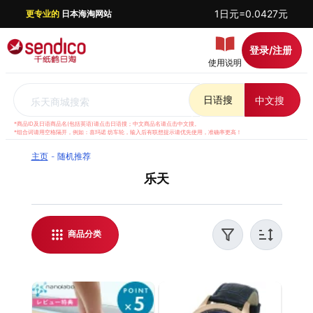
1日元=0.0427元
更专业的
日本海淘网站
登录/注册
使用说明
日语搜
中文搜
乐天商城搜索
*商品ID及日语商品名(包括英语)请点击日语搜；中文商品名请点击中文搜。
*组合词请用空格隔开，例如：喜玛诺 纺车轮，输入后有联想提示请优先使用，准确率更高！
主页
随机推荐
乐天
千纸鹤日淘提供日本乐天代购服务，支持实时汇率
结算，方便全球华人日本乐天海淘。我们提供优质
客服支持，解答日淘相关问题，并对每件商品进行
商品分类
稳妥打包，保障运输安全。无论是购买日亚商品还
是了解最新日淘资讯，都能通过千纸鹤日淘轻松实
现。