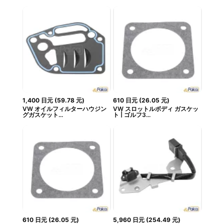
1,400
日元
(
59.78
元
)
610
日元
(
26.05
元
)
VW オイルフィルターハウジン
VW スロットルボディ ガスケッ
グガスケット...
ト | ゴルフ3...
610
日元
(
26.05
元
)
5,960
日元
(
254.49
元
)