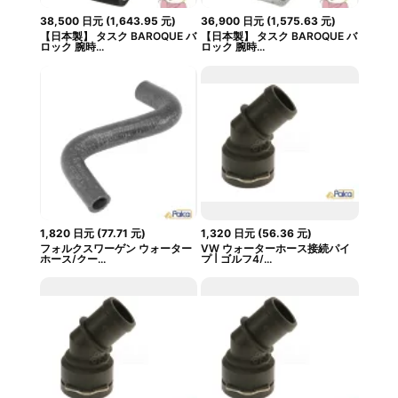
38,500
日元
(
1,643.95
元
)
36,900
日元
(
1,575.63
元
)
【日本製】 タスク BAROQUE バ
【日本製】 タスク BAROQUE バ
ロック 腕時...
ロック 腕時...
1,820
日元
(
77.71
元
)
1,320
日元
(
56.36
元
)
フォルクスワーゲン ウォーター
VW ウォーターホース接続パイ
ホース/クー...
プ | ゴルフ4/...