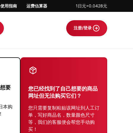
使用指南
运费估算器
1日元=0.0428元
注册/登录
想要
您已经找到了自己想要的商品
网址但无法购买它们？
日本购
您只需要复制粘贴该网址到人工订
！
单，写好商品名，数量颜色尺寸
等，我们的客服便会帮您手动购
买！