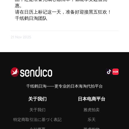
惠。
请在日历上标记这一天，准备好迎接黑五狂欢！
千纸鹤日淘团队
21 Nov 2025
千纸鹤日淘——更专业的日本海淘代拍平台
关于我们
日本电商平台
关于我们
雅虎拍卖
特定商取引法に基づく表記
乐天