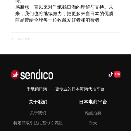
待。
感谢您一直以来对千纸鹤日淘的理解与支持。未
来，我们也将继续努力，把更多来自日本的优质
商品带给全球每一位收藏爱好者和消费者。
01 Jul 2026
千纸鹤日淘——更专业的日本海淘代拍平台
关于我们
日本电商平台
关于我们
雅虎拍卖
特定商取引法に基づく表記
乐天