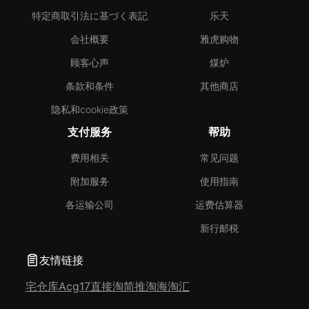
特定商取引法に基づく表記
乐天
会社概要
雅虎购物
顾客心声
煤炉
条款和条件
其他商店
隐私和cookie政策
支付服务
帮助
费用相关
常见问题
附加服务
使用指南
各运输公司
运费估算器
新行邮税
友情链接
宅仓库
Acg17
直接淘
简推淘
海淘汇