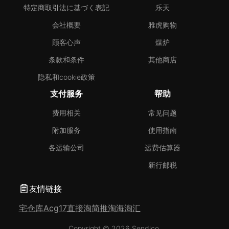
特定商取引法に基づく表記
乐天
会社概要
雅虎购物
顾客心声
煤炉
条款和条件
其他商店
隐私和cookie政策
支付服务
帮助
费用相关
常见问题
附加服务
使用指南
各运输公司
运费估算器
新行邮税
友情链接
宅仓库
Acg17
直接淘
简推淘
海淘汇
Copyright © 2026 Sendico.