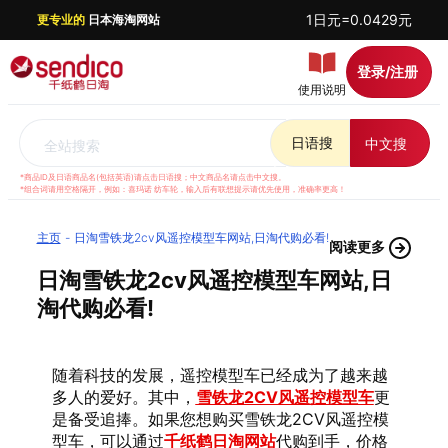
1日元=0.0429元
更专业的
日本海淘网站
登录/注册
使用说明
日语搜
中文搜
全站搜索
*商品ID及日语商品名(包括英语)请点击日语搜；中文商品名请点击中文搜。
*组合词请用空格隔开，例如：喜玛诺 纺车轮，输入后有联想提示请优先使用，准确率更高！
主页
日淘雪铁龙2cv风遥控模型车网站,日淘代购必看!
阅读更多
日淘雪铁龙2cv风遥控模型车网站,日
淘代购必看!
随着科技的发展，遥控模型车已经成为了越来越
多人的爱好。其中，
雪铁龙2CV风遥控模型车
更
是备受追捧。如果您想购买雪铁龙2CV风遥控模
型车，可以通过
千纸鹤日淘网站
代购到手，价格