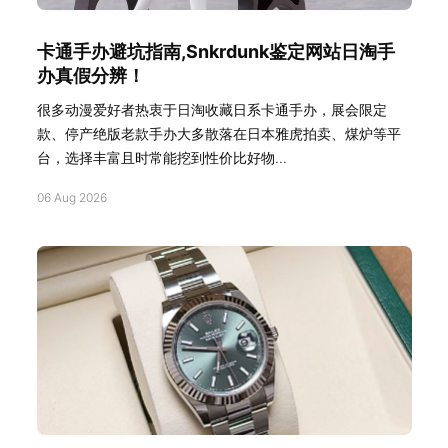
卡通手办避坑指南,Snkrdunk鉴定网站日淘手
办真假分辨！
很多动漫爱好者热衷于日淘收藏日系卡通手办，展会限定
款、停产绝版老款手办大多散落在日本雅虎拍卖、煤炉等平
台，选择丰富且时常能挖到性价比好物...
06 Aug 2026