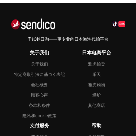
千纸鹤日淘——更专业的日本海淘代拍平台
关于我们
日本电商平台
关于我们
雅虎拍卖
特定商取引法に基づく表記
乐天
会社概要
雅虎购物
顾客心声
煤炉
条款和条件
其他商店
隐私和cookie政策
支付服务
帮助