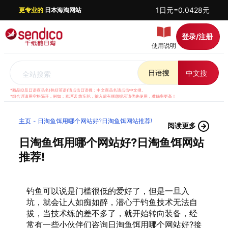
1日元=0.0428元
更专业的
日本海淘网站
登录/注册
使用说明
日语搜
中文搜
全站搜索
*商品ID及日语商品名(包括英语)请点击日语搜；中文商品名请点击中文搜。
*组合词请用空格隔开，例如：喜玛诺 纺车轮，输入后有联想提示请优先使用，准确率更高！
主页
日淘鱼饵用哪个网站好?日淘鱼饵网站推荐!
阅读更多
日淘鱼饵用哪个网站好?日淘鱼饵网站
推荐!
钓鱼可以说是门槛很低的爱好了，但是一旦入
坑，就会让人如痴如醉，潜心于钓鱼技术无法自
拔，当技术练的差不多了，就开始转向装备，经
常有一些小伙伴们咨询日淘鱼饵用哪个网站好?接