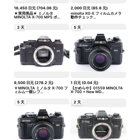
16,450
日元
(
704.06
元
)
2,000
日元
(
85.6
元
)
★実用美品★ ミノルタ
minolta XG-E フィルムカメラ
MINOLTA X-700 MPS ボ...
動作チェック...
2 天
5 天
6,500
日元
(
278.2
元
)
1
日元
(
0.04
元
)
☆MINOLTA ミノルタ X-700 フ
【かめらや】01559 MINOLTA
ィルム一眼レフ...
X-700 + New MD...
5 天
2 天