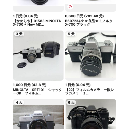
1
日元
(
0.04
元
)
6,600
日元
(
282.48
元
)
【かめらや】01583 MINOLTA
B607234☆☆良品★ミノルタ
X-700 + New MD...
X-700 ブラック
3 天
5 天
1,000
日元
(
42.8
元
)
1
日元
(
0.04
元
)
MINOLTA SRT101 シャッタ
【22】フィルムカメラ 一眼レ
ーOK フィルム...
フカメラ ミ...
4 天
6 天