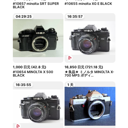
#10657 minolta SRT SUPER
#10655 minolta XG E BLACK
BLACK
04:29:24
16:35:56
1,000
日元
(
42.8
元
)
16,850
日元
(
721.18
元
)
#10654 MINOLTA X 500
★良品★ ミノルタ MINOLTA X-
BLACK
700 MPS ボディ...
16:35:54
1 天