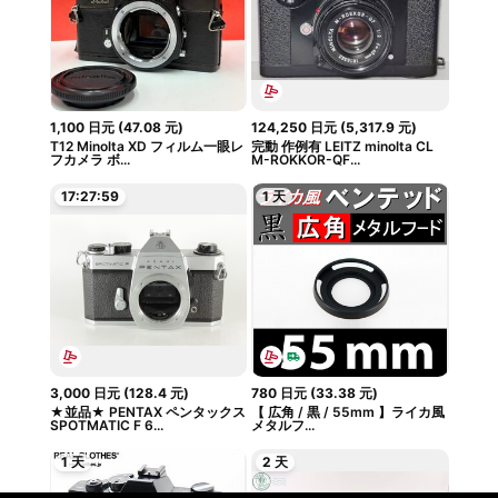
1,100
日元
(
47.08
元
)
124,250
日元
(
5,317.9
元
)
T12 Minolta XD フィルム一眼レ
完動 作例有 LEITZ minolta CL
フカメラ ボ...
M-ROKKOR-QF...
17:27:58
1 天
3,000
日元
(
128.4
元
)
780
日元
(
33.38
元
)
★並品★ PENTAX ペンタックス
【 広角 / 黒 / 55mm 】ライカ風
SPOTMATIC F 6...
メタルフ...
1 天
2 天