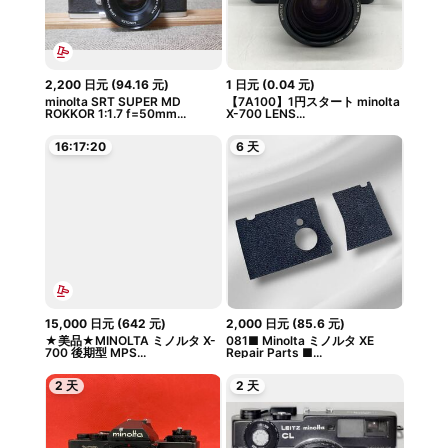
2,200
日元
(
94.16
元
)
1
日元
(
0.04
元
)
minolta SRT SUPER MD
【7A100】1円スタート minolta
ROKKOR 1:1.7 f=50mm...
X-700 LENS...
16:17:19
6 天
15,000
日元
(
642
元
)
2,000
日元
(
85.6
元
)
★美品★MINOLTA ミノルタ X-
081■ Minolta ミノルタ XE
700 後期型 MPS...
Repair Parts ■...
2 天
2 天