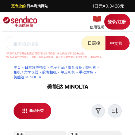
1日元=0.0428元
更专业的
日本海淘网站
登录/注册
使用说明
日语搜
中文搜
雅虎拍卖搜索
*商品ID及日语商品名(包括英语)请点击日语搜；中文商品名请点击中文搜。
*组合词请用空格隔开，例如：喜玛诺 纺车轮，输入后有联想提示请优先使用，准确率更高！
主页
日本雅虎拍卖
电子产品 / 影音设备 / 照相机
相机 / 光学仪器
胶卷相机
单反相机
手动对焦
美能达 MINOLTA
美能达 MINOLTA
千纸鹤日淘提供日本雅虎拍卖 美能达 MINOLTA代
拍服务，支持实时汇率结算，方便全球华人日本海
淘。我们提供优质客服支持，解答日淘相关问题，
商品分类
并对每件商品进行稳妥打包，保障运输安全。无论
是购买日本美能达 MINOLTA还是了解最新日淘资
讯，都能通过千纸鹤日淘轻松实现。
6 天
2 天