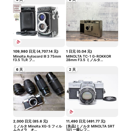
109,980
日元
(
4,707.14
元
)
1
日元
(
0.04
元
)
Minolta Autocord III 3 75mm
MINOLTA TC-1 G-ROKKOR
f3.5 TLR フ...
28mm F3.5 ミノルタ...
6 天
2 天
2,000
日元
(
85.6
元
)
11,490
日元
(
491.77
元
)
ミノルタ Minolta XG-S フィル
[良品]ミノルタ MINOLTA SRT
ムカメラ オ...
101 一眼レフ...