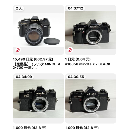
2 天
04:37:11
15,490
日元
(
662.97
元
)
1
日元
(
0.04
元
)
【完動品】ミノルタ MINOLTA
#10658 minolta X 7 BLACK
X-700 一眼レ...
04:34:08
04:30:54
1,000
日元
(
42.8
元
)
1,000
日元
(
42.8
元
)