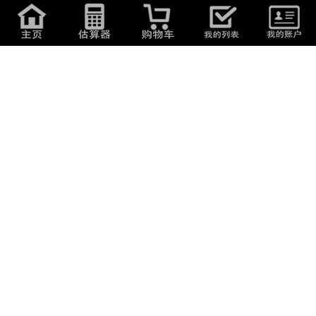
1
日元
(
0.04
元
)
1,100
日元
(
47.08
元
)
minolta/ミノルタ SRT 101/MC
CH1001089 ■ Minolta ミノ
ROKKOR-PF 1:...
ルタ SR-7 一眼...
2 天
5 天
1,000
日元
(
42.8
元
)
1,000
日元
(
42.8
元
)
minolta ミノルタ SRT101 ボデ
0805M5 minolta ミノルタ 一眼
ィ フィルム...
レフ フィル...
1 天
1 天