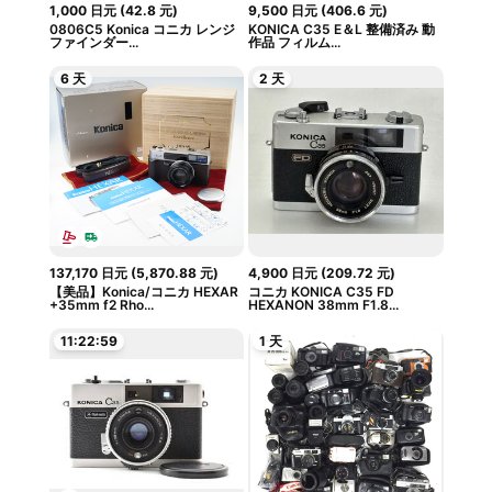
1,000
日元
(
42.8
元
)
9,500
日元
(
406.6
元
)
0806C5 Konica コニカ レンジ
KONICA C35 E＆L 整備済み 動
ファインダー...
作品 フィルム...
6 天
2 天
137,170
日元
(
5,870.88
元
)
4,900
日元
(
209.72
元
)
【美品】Konica/コニカ HEXAR
コニカ KONICA C35 FD
+35mm f2 Rho...
HEXANON 38mm F1.8...
11:22:58
1 天