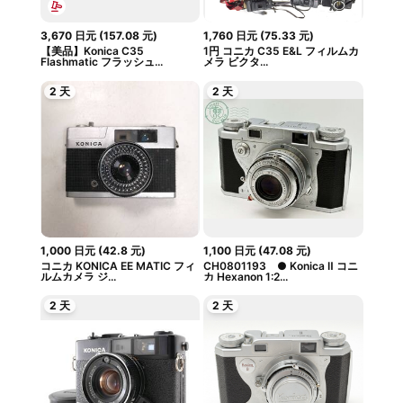
3,670
日元
(
157.08
元
)
1,760
日元
(
75.33
元
)
【美品】Konica C35
1円 コニカ C35 E&L フィルムカ
Flashmatic フラッシュ...
メラ ビクタ...
2 天
2 天
1,000
日元
(
42.8
元
)
1,100
日元
(
47.08
元
)
コニカ KONICA EE MATIC フィ
CH0801193 ● Konica Ⅱ コニ
ルムカメラ ジ...
カ Hexanon 1:2...
2 天
2 天