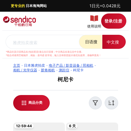
1日元=0.0428元
更专业的
日本海淘网站
登录/注册
使用说明
日语搜
中文搜
雅虎拍卖搜索
*商品ID及日语商品名(包括英语)请点击日语搜；中文商品名请点击中文搜。
*组合词请用空格隔开，例如：喜玛诺 纺车轮，输入后有联想提示请优先使用，准确率更高！
主页
日本雅虎拍卖
电子产品 / 影音设备 / 照相机
相机 / 光学仪器
胶卷相机
测距仪
柯尼卡
柯尼卡
千纸鹤日淘提供日本雅虎拍卖 柯尼卡代拍服务，支
持实时汇率结算，方便全球华人日本海淘。我们提
供优质客服支持，解答日淘相关问题，并对每件商
商品分类
品进行稳妥打包，保障运输安全。无论是购买日本
柯尼卡还是了解最新日淘资讯，都能通过千纸鹤日
淘轻松实现。
12:59:43
6 天