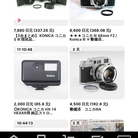
7,880
日元
(
337.26
元
)
8,600
日元
(
368.08
元
)
【3台まとめ】 KONICA コニカ
★★★コニカ Ⅲ 48mm F2 /
S III 現状品...
Konica III ☆整備済...
11:10:47
2 天
2,000
日元
(
85.6
元
)
4,500
日元
(
192.6
元
)
◎KONICA コニカ HX-14
整備済 コニカⅢA
HEXAR用 純正ストロ...
10:44:12
2 天