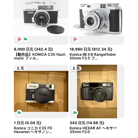
8,000
日元
(
342.4
元
)
18,980
日元
(
812.34
元
)
【動作品】KONICA C35 flash
Konica IIB II B Rangefinder
matic フィル...
50mm F3.5 フ...
2 天
2 天
1
日元
(
0.04
元
)
343
日元
(
14.68
元
)
Konica コニカ C35 FD
Konica HEXAR AF ヘキサー
Hexanon ヘキサノン...
35mm F2.0