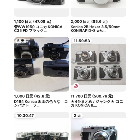
1,100
日元
(
47.08
元
)
2,000
日元
(
85.6
元
)
管WW1950 コニカ KONICA
Konica 2B Hexar 3.5/50mm
C35 FD ブラック...
KONIRAPID-S w/c...
5 天
11:59:52
1,000
日元
(
42.8
元
)
11,700
日元
(
500.76
元
)
D164 Konica 沢山の色々な コ
★4台まとめ / ジャンク★ コニ
ンパクト フ...
カ KONICA II,...
10:30:46
2 天