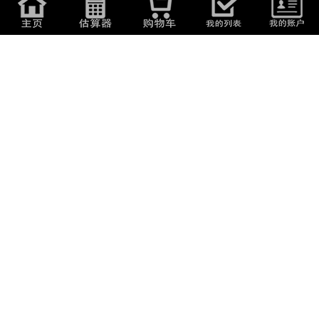
14,600
日元
(
624.88
元
)
6,950
日元
(
297.46
元
)
★極美品★コニカ Konica IIIA
【A2】Konica ⅢA コニカ フィ
50mm f1.8 ★動...
ルムカメラ レ...
10:25:42
2 天
8,900
日元
(
380.92
元
)
6,000
日元
(
256.8
元
)
★訳あり大特価★ コニカ
コニカ KONICA C35 Flash
Konica C35 E&L×3 /...
matic 完動美品...
10:13:18
2 天