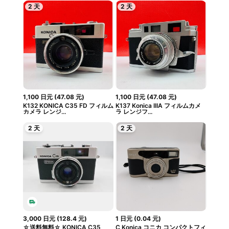
2 天
2 天
1,100
日元
(
47.08
元
)
1,100
日元
(
47.08
元
)
K132 KONICA C35 FD フィルム
K137 Konica IIIA フィルムカメ
カメラ レンジ...
ラ レンジフ...
2 天
2 天
3,000
日元
(
128.4
元
)
1
日元
(
0.04
元
)
☆送料無料☆ KONICA C35
C Konica コニカ コンパクトフィ