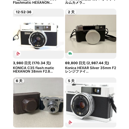
Flashmatic HEXANON...
ルムカメラ...
12:52:35
2 天
3,980
日元
(
170.34
元
)
69,800
日元
(
2,987.44
元
)
KONICA C35 flash matic
Konica HEXAR Silver 35mm F2
HEXANON 38mm F2.8...
レンジファイ...
6 天
5 天