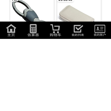
596
日元
(
25.45
元
)
3,710
日元
(
158.42
元
)
【vaps_2】スマートキーケース
[YuHaru] キーケース レディース
楓 《ブラッ...
本革 カー...
6 天
7 天
5,349
日元
(
228.4
元
)
11,800
日元
(
503.86
元
)
ニッサン 日産コレクション GT-R
ルイヴィトン キーケース ダミエ
ニット キ...
ミュルテ...