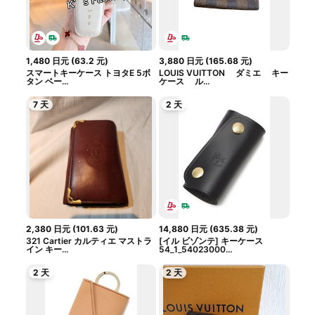
1,480
日元
(
63.2
元
)
3,880
日元
(
165.68
元
)
スマートキーケース トヨタE 5ボ
LOUIS VUITTON ダミエ キー
タン ベー...
ケース ル...
7 天
2 天
2,380
日元
(
101.63
元
)
14,880
日元
(
635.38
元
)
321 Cartier カルティエ マストラ
[イル ビゾンテ] キーケース
イン キー...
54_1_54023000...
2 天
2 天