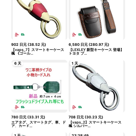
902
日元
(
38.52
元
)
6,580
日元
(
280.97
元
)
【vaps_7】スマートキーケース
【LEXLEY 新型キーケース 登場】
楓 《ゴール...
トヨタ プ...
6 天
1 天
780
日元
(
33.31
元
)
708
日元
(
30.23
元
)
エアタグ、スマートタグ、車、ド
【vaps_2】スマートキーケース
ア、カード...
楓 シルバー...
1 天
23:38:49