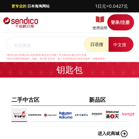
1日元=0.0427元
更专业的
日本海淘网站
登录/注册
使用说明
日语搜
中文搜
全站搜索
*商品ID及日语商品名(包括英语)请点击日语搜；中文商品名请点击中文搜。
*组合词请用空格隔开，例如：喜玛诺 纺车轮，输入后有联想提示请优先使用，准确率更高！
钥匙包
二手中古区
新品区
进入此商城