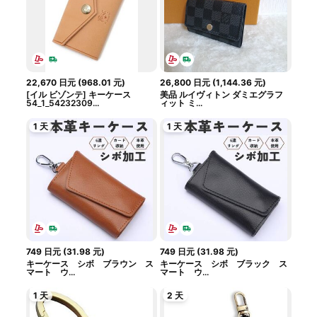
22,670
日元
(
968.01
元
)
26,800
日元
(
1,144.36
元
)
[イル ビゾンテ] キーケース
美品 ルイヴィトン ダミエグラフ
54_1_54232309...
ィット ミ...
1 天
1 天
749
日元
(
31.98
元
)
749
日元
(
31.98
元
)
キーケース シボ ブラウン ス
キーケース シボ ブラック ス
マート ウ...
マート ウ...
1 天
2 天