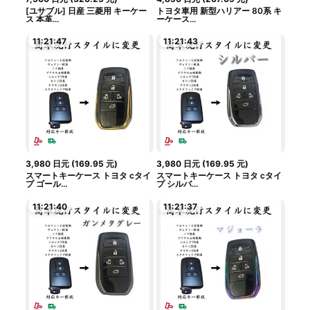
[ユサブル] 日産 三菱用 キーケー
トヨタ車用 新型ハリアー 80系 キ
ス 本革...
ーケース...
11:21:46
11:21:42
3,980
日元
(
169.95
元
)
3,980
日元
(
169.95
元
)
スマートキーケース トヨタ cタイ
スマートキーケース トヨタ cタイ
プ ゴール...
プ シルバ...
11:21:39
11:21:36