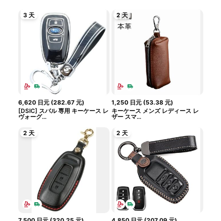
3 天
2 天
6,620
日元
(
282.67
元
)
1,250
日元
(
53.38
元
)
[DSIC] スバル 専用 キーケース レ
キーケース メンズ レディース レ
ヴォーグ...
ザー スマ...
2 天
2 天
7,500
日元
(
320.25
元
)
4,850
日元
(
207.09
元
)