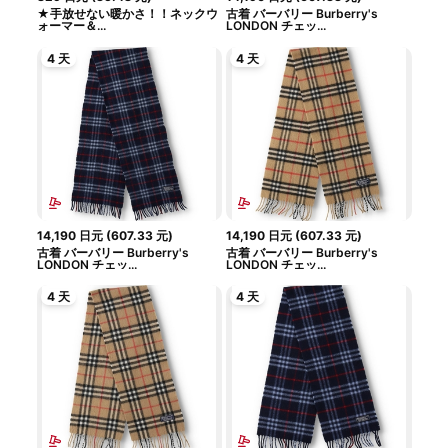
★手放せない暖かさ！！ネックウ
古着 バーバリー Burberry's
ォーマー＆...
LONDON チェッ...
4 天
4 天
14,190
日元
(
607.33
元
)
14,190
日元
(
607.33
元
)
古着 バーバリー Burberry's
古着 バーバリー Burberry's
LONDON チェッ...
LONDON チェッ...
4 天
4 天