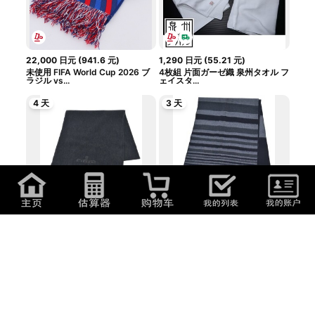
22,000
日元
(
941.6
元
)
1,290
日元
(
55.21
元
)
未使用 FIFA World Cup 2026 ブ
4枚組 片面ガーゼ織 泉州タオル フ
ラジル vs...
ェイスタ...
4 天
3 天
4,000
日元
(
171.2
元
)
9,400
日元
(
402.32
元
)
GIVENCHY マフラー メンズ ジバ
Salvatore Ferragamo マフラー
ンシー 中古...
メンズ サル...
3 天
3 天