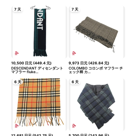
7 天
7 天
10,500
日元
(
449.4
元
)
9,973
日元
(
426.84
元
)
DESCENDANT ディセンダント
COLOMBO コロンボ マフラー チ
マフラー fluke...
ェック柄 カ...
6 天
6 天
12,681
日元
(
542.75
元
)
5,700
日元
(
243.96
元
)