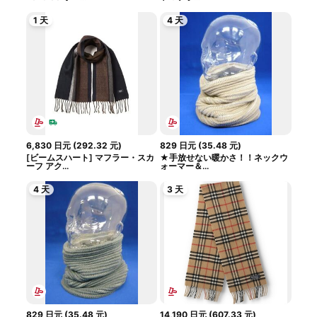
1 天
4 天
6,830
日元
(
292.32
元
)
829
日元
(
35.48
元
)
[ビームスハート] マフラー・スカ
★手放せない暖かさ！！ネックウ
ーフ アク...
ォーマー＆...
4 天
3 天
829
日元
(
35.48
元
)
14,190
日元
(
607.33
元
)