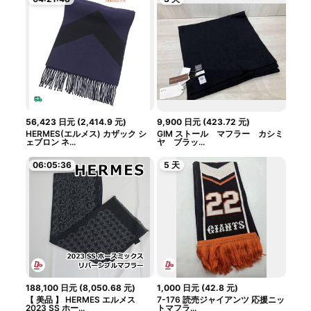
56,423
日元
(
2,414.9
元
)
9,900
日元
(
423.72
元
)
HERMES(エルメス) カザック シ
GIM ストール マフラー カシミ
ェブロン ネ...
ヤ ブラッ...
06:05:35
5 天
188,100
日元
(
8,050.68
元
)
1,000
日元
(
42.8
元
)
【 美品 】 HERMES エルメス
7-176 読売ジャイアンツ 応援ニッ
2023 SS ホー...
トマフラ...