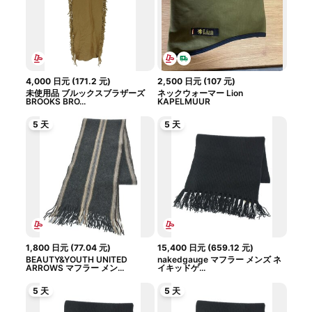
4,000
日元
(
171.2
元
)
2,500
日元
(
107
元
)
未使用品 ブルックスブラザーズ
ネックウォーマー Lion
BROOKS BRO...
KAPELMUUR
5 天
5 天
1,800
日元
(
77.04
元
)
15,400
日元
(
659.12
元
)
BEAUTY&YOUTH UNITED
nakedgauge マフラー メンズ ネ
ARROWS マフラー メン...
イキッドゲ...
5 天
5 天