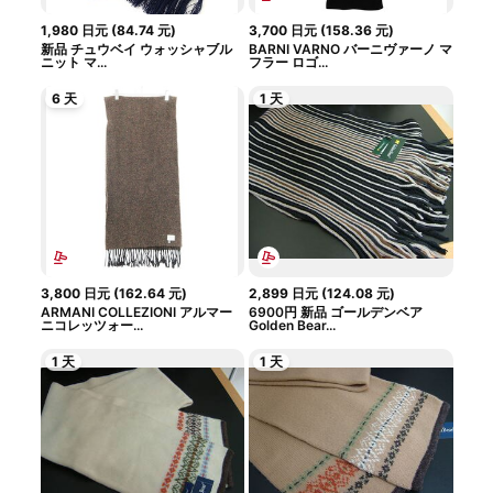
1,980
日元
(
84.74
元
)
3,700
日元
(
158.36
元
)
新品 チュウベイ ウォッシャブル
BARNI VARNO バーニヴァーノ マ
ニット マ...
フラー ロゴ...
6 天
1 天
3,800
日元
(
162.64
元
)
2,899
日元
(
124.08
元
)
ARMANI COLLEZIONI アルマー
6900円 新品 ゴールデンベア
ニコレッツォー...
Golden Bear...
1 天
1 天