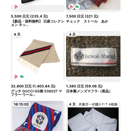
5,500
日元
(
235.4
元
)
7,500
日元
(
321
元
)
【新品・送料無料】 日産コレクシ
チェック ストール あか
ョン ネッ...
4 天
4 天
32,800
日元
(
1,403.84
元
)
1,380
日元
(
59.06
元
)
グッチ GUCCI GG柄 508027 マ
日本製メンズマフラ- (美品）
フラー ウール...
16:15:01
4 天