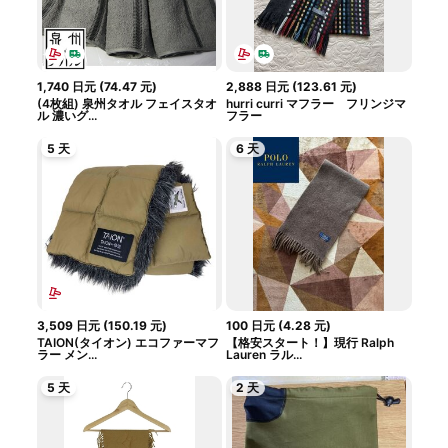
1,740
日元
(
74.47
元
)
2,888
日元
(
123.61
元
)
(4枚組) 泉州タオル フェイスタオ
hurri curri マフラー フリンジマ
ル 濃いグ...
フラー
5 天
6 天
3,509
日元
(
150.19
元
)
100
日元
(
4.28
元
)
TAION(タイオン) エコファーマフ
【格安スタート！】現行 Ralph
ラー メン...
Lauren ラル...
5 天
2 天