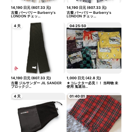
14,190
日元
(
607.33
元
)
14,190
日元
(
607.33
元
)
古着 バーバリー Burberry's
古着 バーバリー Burberry's
LONDON チェッ...
LONDON チェッ...
4 天
04:25:49
14,190
日元
(
607.33
元
)
1,000
日元
(
42.8
元
)
古着 ジルサンダー JIL SANDER
★コレクター必見！！ 当時物 未
ブロックジ...
使用 鬼退治...
4 天
01:40:00