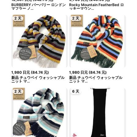
BURBERRY バーバリー ロンドン
Rocky Mountain FeatherBed ロ
マフラー ノ...
ッキーマウン...
2 天
2 天
1,980
日元
(
84.74
元
)
1,980
日元
(
84.74
元
)
新品 チュウベイ ウォッシャブル
新品 チュウベイ ウォッシャブル
ニット マ...
ニット マ...
2 天
6 天