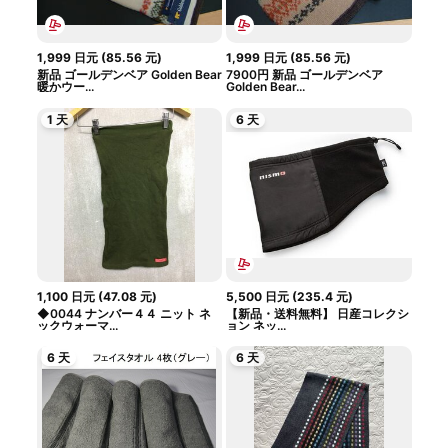
1,999
日元
(
85.56
元
)
1,999
日元
(
85.56
元
)
新品 ゴールデンベア Golden Bear
7900円 新品 ゴールデンベア
暖かウー...
Golden Bear...
1 天
6 天
1,100
日元
(
47.08
元
)
5,500
日元
(
235.4
元
)
◆0044 ナンバー４４ ニット ネ
【新品・送料無料】 日産コレクシ
ックウォーマ...
ョン ネッ...
6 天
6 天