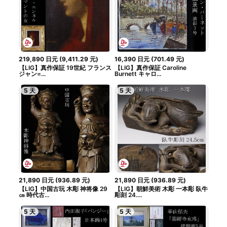
219,890
日元
(
9,411.29
元
)
16,390
日元
(
701.49
元
)
【LIG】真作保証 19世紀 フランス
【LIG】真作保証 Caroline
ジャン=...
Burnett キャロ...
5 天
5 天
21,890
日元
(
936.89
元
)
21,890
日元
(
936.89
元
)
【LIG】中国古玩 木彫 神将像 29
【LIG】朝鮮美術 木彫 一本彫 臥牛
㎝ 時代古...
彫刻 24....
5 天
5 天