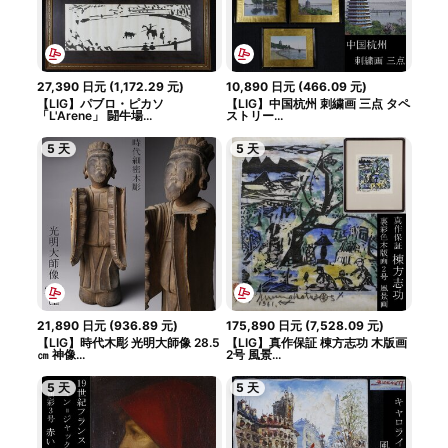
27,390
日元
(
1,172.29
元
)
10,890
日元
(
466.09
元
)
【LIG】パブロ・ピカソ
【LIG】中国杭州 刺繍画 三点 タペ
「L'Arene」 闘牛場...
ストリー...
5 天
5 天
21,890
日元
(
936.89
元
)
175,890
日元
(
7,528.09
元
)
【LIG】時代木彫 光明大師像 28.5
【LIG】真作保証 棟方志功 木版画
㎝ 神像...
2号 風景...
5 天
5 天