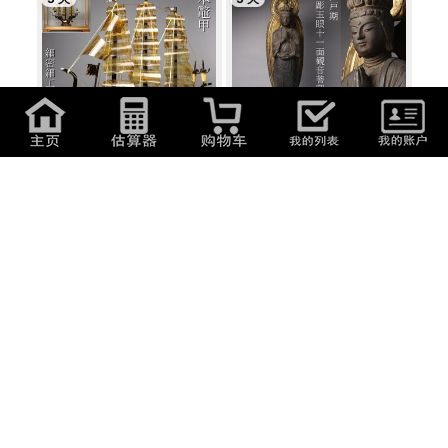
32,890
日元
(
1,407.69
元
)
76,890
日元
(
3,290.89
元
)
【LIG】本鼈甲 細密細工 帆船置物
【LIG】江戸期 木彫 玉眼 十一面観
精密造...
音菩薩像...
5 天
5 天
16,390
日元
(
701.49
元
)
32,890
日元
(
1,407.69
元
)
【LIG】真作保証 田中佐一郎 油彩
【LIG】楊洲周延 「鹿児島勇婦会
0号 抽象...
議之図」...