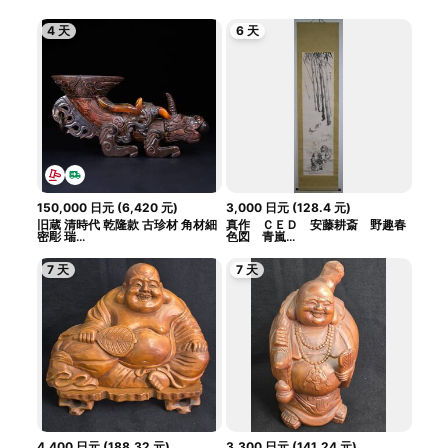
4 天
6 天
150,000
日元
(
6,420
元
)
3,000
日元
(
128.4
元
)
旧蔵 清時代 乾隆款 古珍材 角材細
真作 ＣＥＤ 安藤耕斎 野趣春
密彫 瑞...
色図 青嵐...
7 天
7 天
4,400
日元
(
188.32
元
)
3,300
日元
(
141.24
元
)