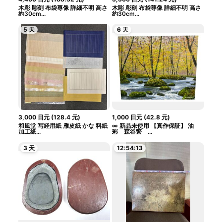
木彫 彫刻 布袋尊像 詳細不明 高さ
木彫 彫刻 布袋尊像 詳細不明 高さ
約30cm...
約30cm...
5 天
6 天
3,000
日元
(
128.4
元
)
1,000
日元
(
42.8
元
)
和風堂 写経用紙 雁皮紙 かな 料紙
∞ 新品未使用 【真作保証】 油
加工紙...
彩 森谷繁 ...
3 天
12:54:12