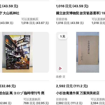
元
(
43.59
元
)
1,016
日元
(
43.59
元
)
守 大山祇神社
國立故宮博物院 故宮瓷器選萃] 19
和...
可以直接购买
目前价格
可以直接
(
43.59
元
)
1,018
日元
(
43.67
元
)
1,016
日元
(
43.59
元
)
1,018
日
1 天
出价: 0
(
32.86
元
)
2,592
日元
(
111.2
元
)
合誌 萬 ヨロヅ 臨時増刊号 廃
小杉放庵遺作展 万葉洞美術店
可以直接购买
目前价格
可以直接购
32.86
元
)
768
日元
(
32.95
元
)
2,592
日元
(
111.2
元
)
2,594
日元