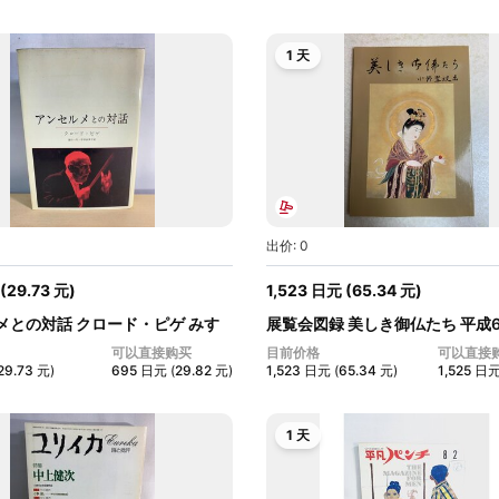
1 天
出价: 0
(
29.73
元
)
1,523
日元
(
65.34
元
)
メとの対話 クロード・ピゲ みす
展覧会図録 美しき御仏たち 平成6
高...
可以直接购买
目前价格
可以直接
29.73
元
)
695
日元
(
29.82
元
)
1,523
日元
(
65.34
元
)
1,525
日
1 天