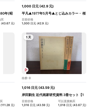
1,000
日元
(
42.9
元
)
80年(昭
平凡▲1977年5月号▲とじ込みカラー・ 桜
田淳...
购买
目前价格
元
(
43.67
元
)
1,000
日元
(
42.9
元
)
1 天
出价: 0
1,016
日元
(
43.59
元
)
岸田劉生 近代画家研究資料 3冊セット【1
～...
买
目前价格
可以直接购买
(
111.28
元
)
1,016
日元
(
43.59
元
)
1,018
日元
(
43.67
元
)