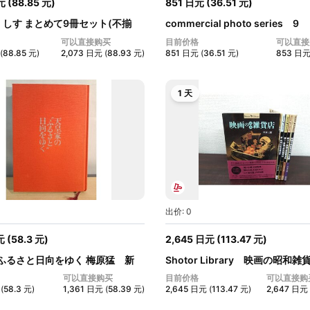
元
(
88.85
元
)
851
日元
(
36.51
元
)
くしす まとめて9冊セット(不揃
commercial photo series 9
カラ...
可以直接购买
目前价格
可以直接
(
88.85
元
)
2,073
日元
(
88.93
元
)
851
日元
(
36.51
元
)
853
日
1 天
出价: 0
元
(
58.3
元
)
2,645
日元
(
113.47
元
)
ふるさと日向をゆく 梅原猛 新
Shotor Library 映画の昭和
セ...
可以直接购买
目前价格
可以直接购
(
58.3
元
)
1,361
日元
(
58.39
元
)
2,645
日元
(
113.47
元
)
2,647
日元