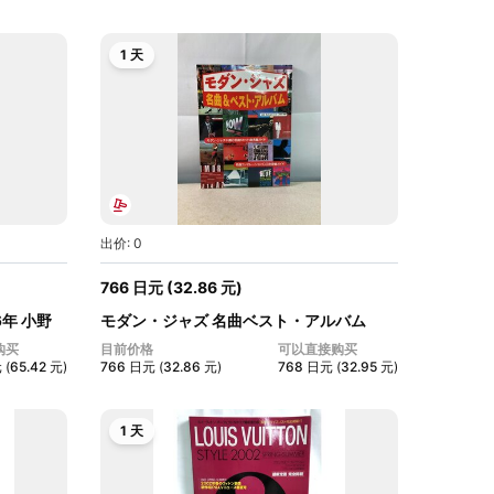
1 天
出价: 0
766
日元
(
32.86
元
)
年 小野
モダン・ジャズ 名曲ベスト・アルバム
166P...
购买
目前价格
可以直接购买
元
(
65.42
元
)
766
日元
(
32.86
元
)
768
日元
(
32.95
元
)
1 天