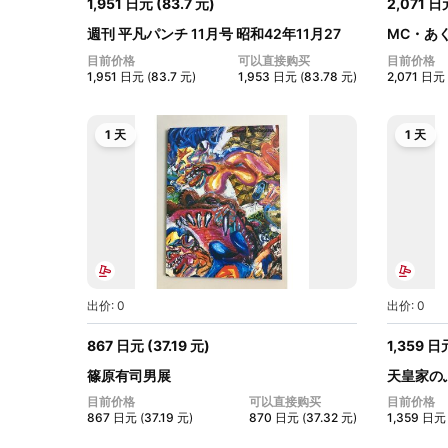
1,951
日元
(
83.7
元
)
2,071
日
週刊 平凡パンチ 11月号 昭和42年11月27
MC・あ
日...
い)【...
目前价格
可以直接购买
目前价格
1,951
日元
(
83.7
元
)
1,953
日元
(
83.78
元
)
2,071
日元
1 天
1 天
出价: 0
出价: 0
867
日元
(
37.19
元
)
1,359
日
篠原有司男展
天皇家の
潮...
目前价格
可以直接购买
目前价格
867
日元
(
37.19
元
)
870
日元
(
37.32
元
)
1,359
日元