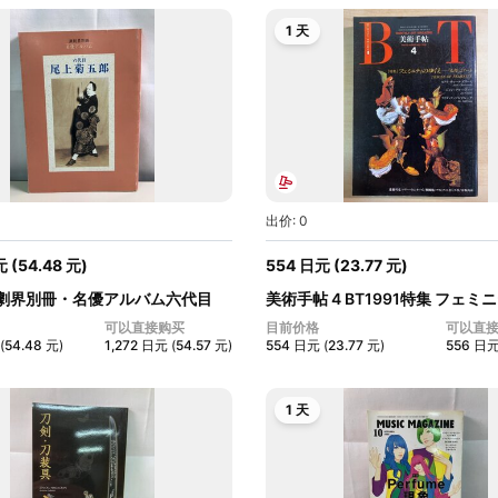
1 天
出价: 0
元
(
54.48
元
)
554
日元
(
23.77
元
)
劇界別冊・名優アルバム六代目
美術手帖 4 BT1991特集 フェミ
く...
可以直接购买
目前价格
可以直
(
54.48
元
)
1,272
日元
(
54.57
元
)
554
日元
(
23.77
元
)
556
日
1 天