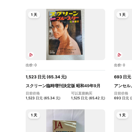
1 天
1 天
出价: 0
出价: 0
1,523
日元
(
65.34
元
)
693
日元
スクリーン臨時増刊決定版 昭和49年9月
アンセル
ブ...
ず...
目前价格
可以直接购买
目前价格
1,523
日元
(
65.34
元
)
1,525
日元
(
65.42
元
)
693
日元
(
1 天
1 天