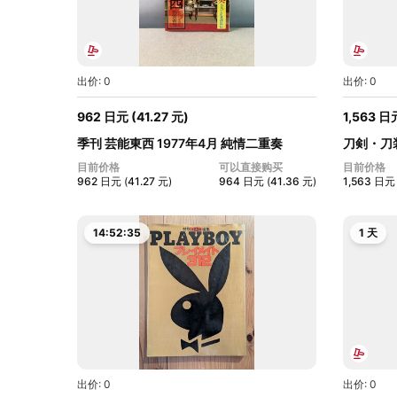
出价: 0
出价: 0
962
日元
(
41.27
元
)
1,563
日
季刊 芸能東西 1977年4月 純情二重奏
刀剣・刀
目前价格
可以直接购买
目前价格
962
日元
(
41.27
元
)
964
日元
(
41.36
元
)
1,563
日元
14:52:34
1 天
出价: 0
出价: 0