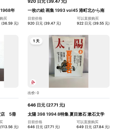
920
日元
(
39.47
元
)
 1968年
一枚の絵 画集 1993 vol45 港町北から南
购买
目前价格
可以直接购买
元
(
36.59
元
)
920
日元
(
39.47
元
)
922
日元
(
39.55
元
)
1 天
出价: 0
646
日元
(
27.71
元
)
雑貨店 5冊
太陽 398 1994 8特集 夏目漱石 漱石文学
の...
买
目前价格
可以直接购买
(
113.56
元
)
646
日元
(
27.71
元
)
649
日元
(
27.84
元
)