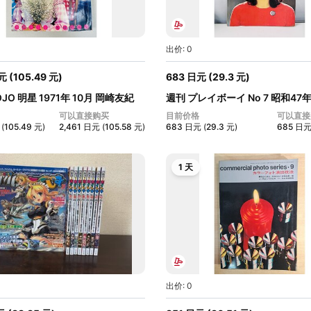
出价: 0
元
(
105.49
元
)
683
日元
(
29.3
元
)
OJO 明星 1971年 10月 岡崎友紀
週刊 プレイボーイ No 7 昭和47
号...
可以直接购买
目前价格
可以直接
(
105.49
元
)
2,461
日元
(
105.58
元
)
683
日元
(
29.3
元
)
685
日
1 天
出价: 0