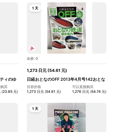
1 天
出价: 0
1,273
日元
(
54.61
元
)
ニティのゆ
日経おとなのOFF 2013年4月号142おとな
の鉄...
接购买
目前价格
可以直接购买
元
(
23.85
元
)
1,273
日元
(
54.61
元
)
1,276
日元
(
54.74
元
)
1 天