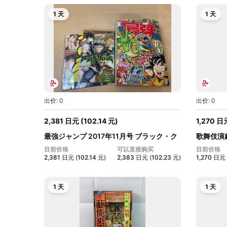
1 天
1 天
出价: 0
出价: 0
2,381
日元
(
102.14
元
)
1,270
日
最強ジャンプ 2017年11月号 ブラック・ク
歌舞伎演
ロ...
尾...
目前价格
可以直接购买
目前价格
2,381
日元
(
102.14
元
)
2,383
日元
(
102.23
元
)
1,270
日元
1 天
1 天