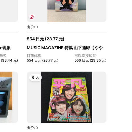
出价: 0
554
日元
(
23.77
元
)
me現象
MUSIC MAGAZINE 特集 山下達郎【やや
タバコ...
购买
目前价格
可以直接购买
(
38.44
元
)
554
日元
(
23.77
元
)
556
日元
(
23.85
元
)
6 天
出价: 0