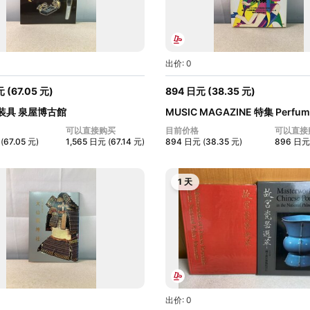
出价: 0
元
(
67.05
元
)
894
日元
(
38.35
元
)
装具 泉屋博古館
MUSIC MAGAZINE 特集 Perfu
【ややタ...
可以直接购买
目前价格
可以直接
(
67.05
元
)
1,565
日元
(
67.14
元
)
894
日元
(
38.35
元
)
896
日元
1 天
出价: 0