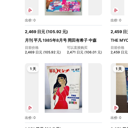
出价: 0
出价: 0
2,469
日元
(
105.92
元
)
2,459
日
月刊 平凡 1985年8月号 岡田有希子 中森
THE MY
明...
小柳...
目前价格
可以直接购买
目前价格
2,469
日元
(
105.92
元
)
2,471
日元
(
106.01
元
)
2,459
日元
1 天
1 天
出价: 0
出价: 0