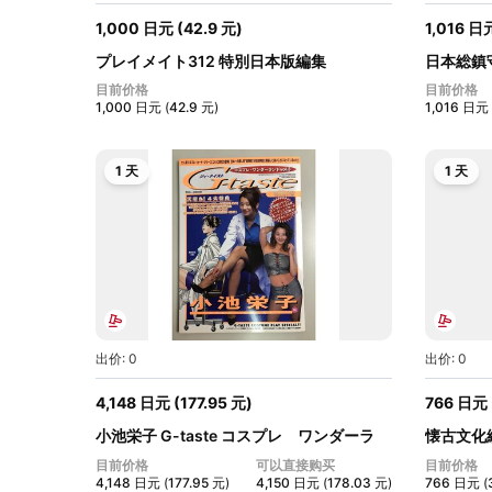
1,000
日元
(
42.9
元
)
1,016
日
プレイメイト312 特別日本版編集
日本総鎮
PLAYBOY...
目前价格
目前价格
1,000
日元
(
42.9
元
)
1,016
日元
1 天
1 天
出价: 0
出价: 0
4,148
日元
(
177.95
元
)
766
日元
小池栄子 G-taste コスプレ ワンダーラ
懐古文化総
ン...
墟...
目前价格
可以直接购买
目前价格
4,148
日元
(
177.95
元
)
4,150
日元
(
178.03
元
)
766
日元
(