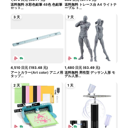
送料無料 水彩色鉛筆 48色 色鉛筆
送料無料 トレース台 A4 ライトテ
セット...
ーブル ト...
3 天
7 天
4,510
日元
(
193.48
元
)
1,480
日元
(
63.49
元
)
アートカラー(Art color) アニメ用
送料無料 男性型 デッサン人形 モ
タップ...
デル人形...
2 天
1 天