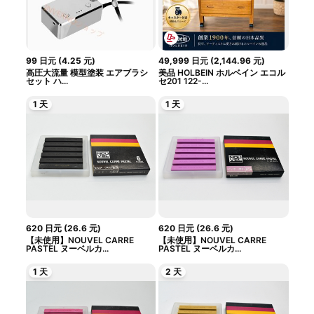
99
日元
(
4.25
元
)
49,999
日元
(
2,144.96
元
)
高圧大流量 模型塗装 エアブラシ
美品 HOLBEIN ホルベイン エコル
セット ハ...
セ201 122-...
1 天
1 天
620
日元
(
26.6
元
)
620
日元
(
26.6
元
)
【未使用】NOUVEL CARRE
【未使用】NOUVEL CARRE
PASTEL ヌーベルカ...
PASTEL ヌーベルカ...
1 天
2 天