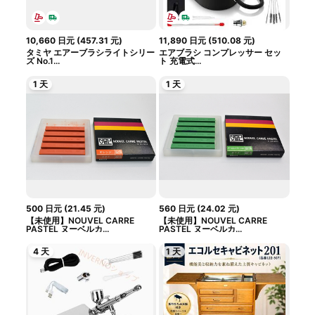
10,660
日元
(
457.31
元
)
11,890
日元
(
510.08
元
)
タミヤ エアーブラシライトシリー
エアブラシ コンプレッサー セッ
ズ No.1...
ト 充電式...
1 天
1 天
500
日元
(
21.45
元
)
560
日元
(
24.02
元
)
【未使用】NOUVEL CARRE
【未使用】NOUVEL CARRE
PASTEL ヌーベルカ...
PASTEL ヌーベルカ...
4 天
1 天