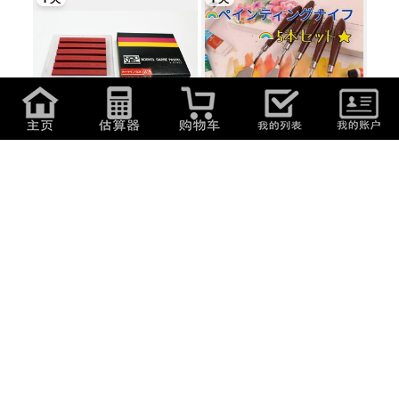
620
日元
(
26.6
元
)
630
日元
(
27.03
元
)
【未使用】NOUVEL CARRE
ペインティングナイフ 匿名配
PASTEL ヌーベルカ...
送 パレット...
1 天
4 天
620
日元
(
26.6
元
)
99
日元
(
4.25
元
)
【未使用】NOUVEL CARRE
格安!! 99円スタート!! 油絵 画材セ
PASTEL ヌーベルカ...
ット 木...