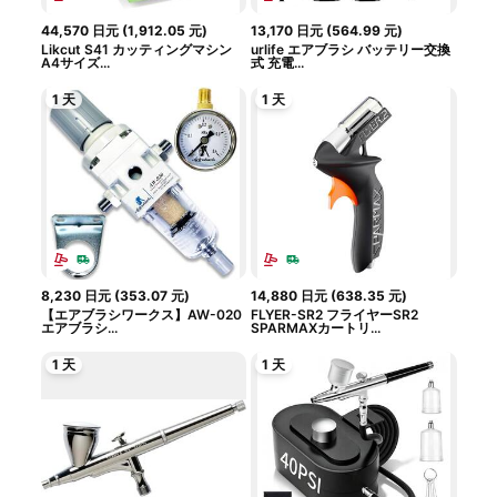
44,570
日元
(
1,912.05
元
)
13,170
日元
(
564.99
元
)
Likcut S41 カッティングマシン
urlife エアブラシ バッテリー交換
A4サイズ...
式 充電...
1 天
1 天
8,230
日元
(
353.07
元
)
14,880
日元
(
638.35
元
)
【エアブラシワークス】AW-020
FLYER-SR2 フライヤーSR2
エアブラシ...
SPARMAXカートリ...
1 天
1 天