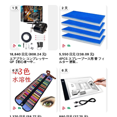
1 天
2 天
18,840
日元
(
808.24
元
)
5,550
日元
(
238.09
元
)
エアブラシ コンプレッサー
4PCS スプレーブース用 替 フィ
QP【初心者〜中...
ルター 塗装...
6 天
6 天
1,370
日元
(
58.77
元
)
880
日元
(
37.75
元
)