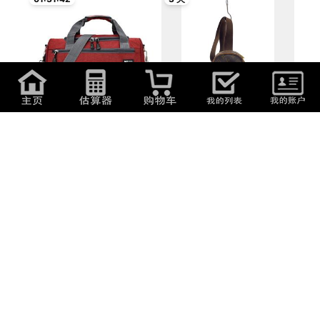
660
日元
(
28.25
元
)
55,660
日元
(
2,382.25
元
)
人気推薦 / 6色選択可 レディース
LOUIS VUITTON◆ポシェット・
2WAY ミ...
ガンジュ_モノ...
3 天
3 天
77,000
日元
(
3,295.6
元
)
77,000
日元
(
3,295.6
元
)
プラダ PRADA TESSUTO
プラダ TESSUTO MONTAGN ブ
MONTAGN ウエストバ...
ランドオフ PRAD...