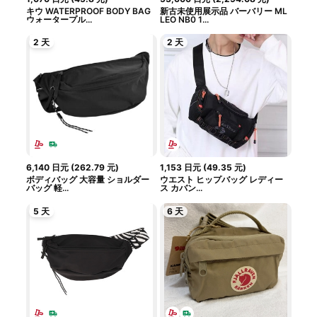
キウ WATERPROOF BODY BAG
新古未使用展示品 バーバリー ML
ウォータープル...
LEO NB0 1...
2 天
2 天
6,140
日元
(
262.79
元
)
1,153
日元
(
49.35
元
)
ボディバッグ 大容量 ショルダー
ウエスト ヒップバッグ レディー
バッグ 軽...
ス カバン...
5 天
6 天