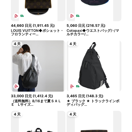
44,660
日元
(
1,911.45
元
)
5,060
日元
(
216.57
元
)
LOUIS VUITTON◆ポシェット・
Cotopaxi◆ウエストバッグ/-/マ
フロランティー...
ルチカラー/...
4 天
4 天
33,000
日元
(
1,412.4
元
)
3,465
日元
(
148.3
元
)
（送料無料）8/16まで夏ＳＡＬ
★ ブラック ★ トラックラインボ
Ｅ Lサイズ...
ディバッグ...
4 天
4 天