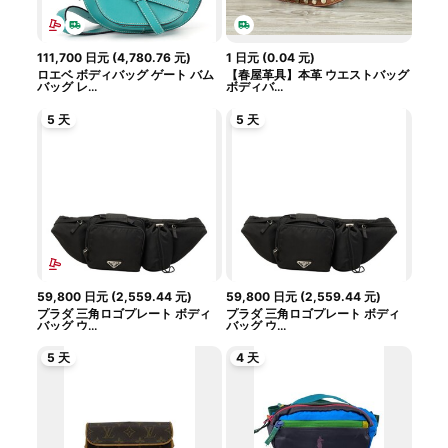
111,700
日元
(
4,780.76
元
)
1
日元
(
0.04
元
)
ロエベ ボディバッグ ゲート バム
【春屋革具】本革 ウエストバッグ
バッグ レ...
ボディバ...
5 天
5 天
59,800
日元
(
2,559.44
元
)
59,800
日元
(
2,559.44
元
)
プラダ 三角ロゴプレート ボディ
プラダ 三角ロゴプレート ボディ
バッグ ウ...
バッグ ウ...
5 天
4 天