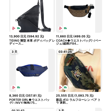
13,900
日元
(
594.92
元
)
11,660
日元
(
499.05
元
)
TIDING 薄型 本革 ボディバッグ レ
COACH◆ウエストバッグ/-/ベー
ディース...
ジュ/総柄/F84...
3 天
03:41:24
8,360
日元
(
357.81
元
)
25,555
日元
(
1,093.75
元
)
PORTER GIRL◆ウエストバッ
新品 ポロ ラルフローレン ベア ト
グ/-/NVY/無地/75...
ラ 迷彩...
01:31:41
3 天