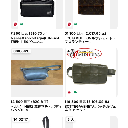
7,260
日元
(
310.73
元
)
61,160
日元
(
2,617.65
元
)
Manhattan Portage◆URBAN
LOUIS VUITTON◆ポシェット・
TREK 1150/ウエス...
フロランティー...
03:08:27
4 天
14,500
日元
(
620.6
元
)
119,300
日元
(
5,106.04
元
)
ヘルツ HERZ 立体マチ・ボディ
BOTTEGAVENETA ボッテガヴェ
バッグ(F-5)...
ネタ カセット...
14:52:16
3 天