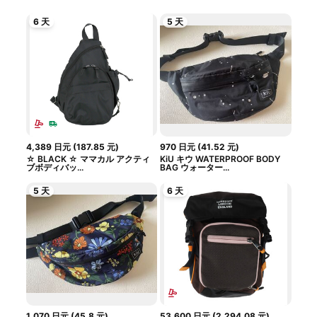
6 天
5 天
4,389
日元
(
187.85
元
)
970
日元
(
41.52
元
)
☆ BLACK ☆ ママカル アクティ
KiU キウ WATERPROOF BODY
ブボディバッ...
BAG ウォーター...
5 天
6 天
1,070
日元
(
45.8
元
)
53,600
日元
(
2,294.08
元
)