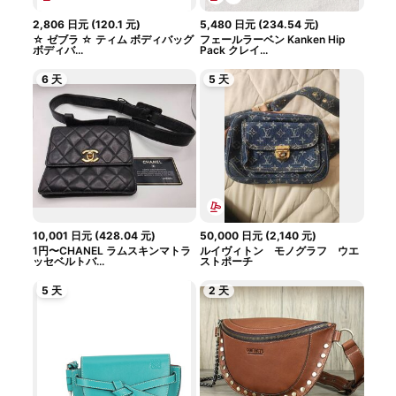
2,806
日元
(
120.1
元
)
5,480
日元
(
234.54
元
)
☆ ゼブラ ☆ ティム ボディバッグ
フェールラーベン Kanken Hip
ボディバ...
Pack クレイ...
6 天
5 天
10,001
日元
(
428.04
元
)
50,000
日元
(
2,140
元
)
1円〜CHANEL ラムスキンマトラ
ルイヴィトン モノグラフ ウエ
ッセベルトバ...
ストポーチ
5 天
2 天