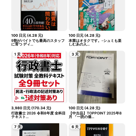
100
日元
(
4.28
元
)
100
日元
(
4.28
元
)
9割がバイトでも最高のスタッフ
本業はオタクです。-シュミも楽
に育つ ディ...
しむあの人...
1 天
3 天
3,980
日元
(
170.34
元
)
100
日元
(
4.28
元
)
行政書士 2026 令和8年度 全科目
【中古品】TOPPOINT 2025年8
テキスト...
月 「一読の価...
7 天
6 天