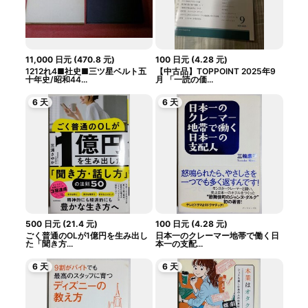
11,000
日元
(
470.8
元
)
100
日元
(
4.28
元
)
1212れ4■社史■三ツ星ベルト五
【中古品】TOPPOINT 2025年9
十年史/昭和44...
月 「一読の価...
6 天
6 天
500
日元
(
21.4
元
)
100
日元
(
4.28
元
)
ごく普通のOLが1億円を生み出し
日本一のクレーマー地帯で働く日
た「聞き方...
本一の支配...
6 天
6 天