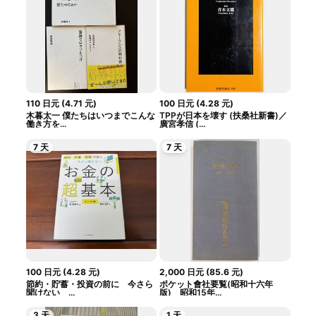
110
日元
(
4.71
元
)
100
日元
(
4.28
元
)
木暮太一 僕たちはいつまでこんな
TPPが日本を壊す (扶桑社新書)／
働き方を...
廣宮孝信 (...
7 天
7 天
100
日元
(
4.28
元
)
2,000
日元
(
85.6
元
)
節約・貯蓄・投資の前に 今さら
ポケット會社要覧(昭和十六年
聞けない ...
版) 昭和15年...
3 天
1 天