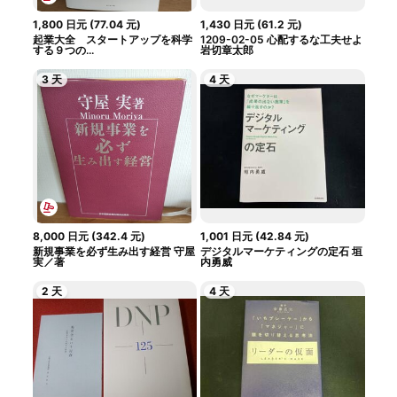
1,800
日元
(
77.04
元
)
1,430
日元
(
61.2
元
)
起業大全 スタートアップを科学
1209-02-05 心配するな工夫せよ
する９つの...
岩切章太郎
3 天
4 天
8,000
日元
(
342.4
元
)
1,001
日元
(
42.84
元
)
新規事業を必ず生み出す経営 守屋
デジタルマーケティングの定石 垣
実／著
内勇威
2 天
4 天