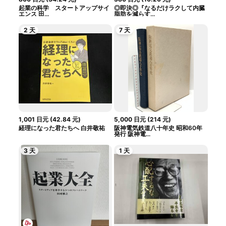
起業の科学 スタートアップサイ
◎即決◎『なるだけラクして内臓
エンス 田...
脂肪を減らす...
2 天
7 天
1,001
日元
(
42.84
元
)
5,000
日元
(
214
元
)
経理になった君たちへ 白井敬祐
阪神電気鉄道八十年史 昭和60年
発行 阪神電...
3 天
1 天