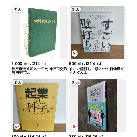
7 天
3 天
5,000
日元
(
214
元
)
500
日元
(
21.4
元
)
神戸市交通局六十年史 神戸市交通
すごい壁打ち 頭の中の解像度が
局 神戸市...
ぐんぐん上...
3 天
7 天
800
日元
(
34.24
元
)
380
日元
(
16.26
元
)