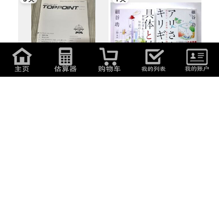
100
日元
(
4.28
元
)
3,000
日元
(
128.4
元
)
【中古品】TOPPOINT 2024年2
細谷功 2冊 / 具体と抽象 世界が変
月 「一読の価...
わって見...
3 天
2 天
100
日元
(
4.28
元
)
1,705
日元
(
72.97
元
)
【中古品】TOPPOINT 2025年3
たった1秒で仕事が片づくExcel自
月 「一読の価...
動化の教科...