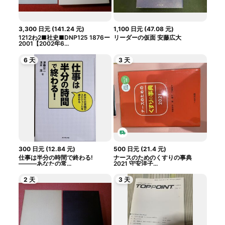
3,300
日元
(
141.24
元
)
1,100
日元
(
47.08
元
)
1212わ2■社史■DNP125 1876ー
リーダーの仮面 安藤広大
2001【2002年6...
6 天
3 天
300
日元
(
12.84
元
)
500
日元
(
21.4
元
)
仕事は半分の時間で終わる!
ナースのためのくすりの事典
―――あなたの常...
2021 守安洋子...
2 天
3 天