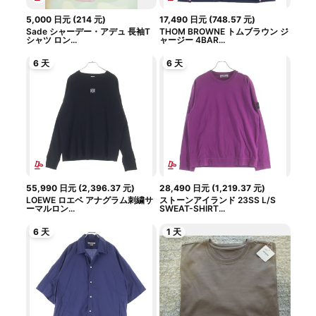
5,000
日元
(
214
元
)
17,490
日元
(
748.57
元
)
Sade シャーデー・アデュ 長袖T
THOM BROWNE トムブラウン ジ
シャツ ロン...
ャージー 4BAR...
6 天
6 天
55,990
日元
(
2,396.37
元
)
28,490
日元
(
1,219.37
元
)
LOEWE ロエベ アナグラム刺繍サ
ストーンアイランド 23SS L/S
ーマルロン...
SWEAT-SHIRT...
6 天
1 天