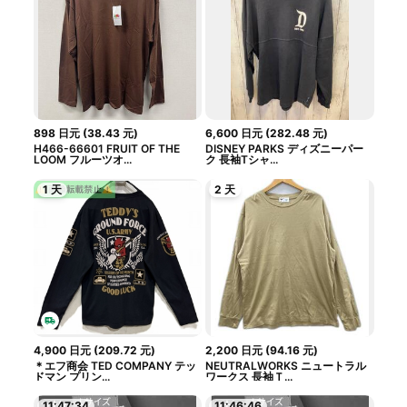
898
日元
(
38.43
元
)
6,600
日元
(
282.48
元
)
H466-66601 FRUIT OF THE
DISNEY PARKS ディズニーパー
LOOM フルーツオ...
ク 長袖Tシャ...
1 天
2 天
4,900
日元
(
209.72
元
)
2,200
日元
(
94.16
元
)
＊エフ商会 TED COMPANY テッ
NEUTRALWORKS ニュートラル
ドマン プリン...
ワークス 長袖Ｔ...
11:47:33
11:46:45