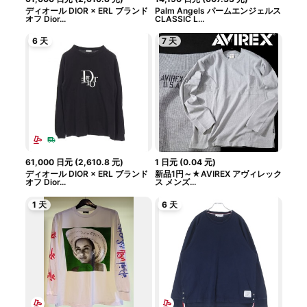
ディオール DIOR × ERL ブランド
Palm Angels パームエンジェルス
オフ Dior...
CLASSIC L...
6 天
7 天
61,000
日元
(
2,610.8
元
)
1
日元
(
0.04
元
)
ディオール DIOR × ERL ブランド
新品1円～★AVIREX アヴィレック
オフ Dior...
ス メンズ...
1 天
6 天