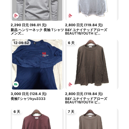
2,290
日元
(
98.01
元
)
2,800
日元
(
119.84
元
)
新品 ヘンリーネック 長袖 Tシャツ
B&Y ユナイテッドアローズ
メンズ...
BEAUTY&YOUTH ビ...
12:09:51
6 天
3,000
日元
(
128.4
元
)
2,800
日元
(
119.84
元
)
長袖Tシャツkyu3333
B&Y ユナイテッドアローズ
BEAUTY&YOUTH ビ...
6 天
7 天