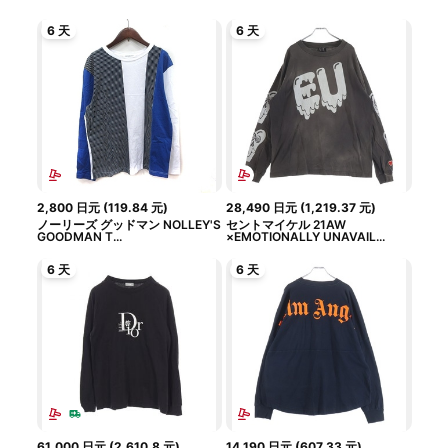
6 天
6 天
2,800
日元
(
119.84
元
)
28,490
日元
(
1,219.37
元
)
ノーリーズ グッドマン NOLLEY'S
セントマイケル 21AW
GOODMAN T...
×EMOTIONALLY UNAVAIL...
6 天
6 天
61,000
日元
(
2,610.8
元
)
14,190
日元
(
607.33
元
)