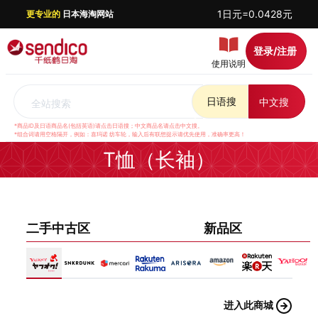
1日元=0.0428元
更专业的
日本海淘网站
登录/注册
使用说明
日语搜
中文搜
全站搜索
*商品ID及日语商品名(包括英语)请点击日语搜；中文商品名请点击中文搜。
*组合词请用空格隔开，例如：喜玛诺 纺车轮，输入后有联想提示请优先使用，准确率更高！
T恤（长袖）
二手中古区
新品区
进入此商城