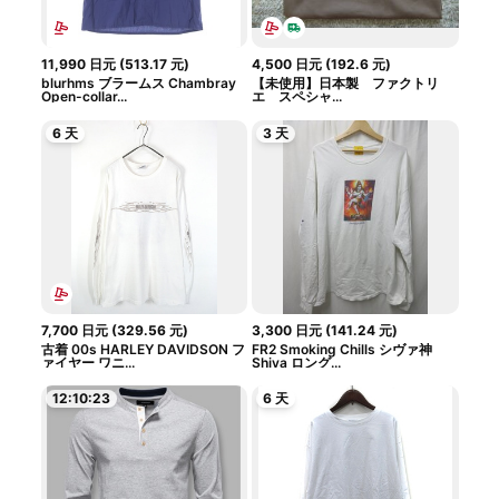
11,990
日元
(
513.17
元
)
4,500
日元
(
192.6
元
)
blurhms ブラームス Chambray
【未使用】日本製 ファクトリ
Open-collar...
エ スペシャ...
6 天
3 天
7,700
日元
(
329.56
元
)
3,300
日元
(
141.24
元
)
古着 00s HARLEY DAVIDSON フ
FR2 Smoking Chills シヴァ神
ァイヤー ワニ...
Shiva ロング...
12:10:22
6 天