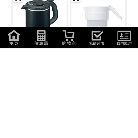
15,229
日元
(
653.32
元
)
5,644
日元
(
242.13
元
)
象印マホービン 電気ケトル 1.0L
MCO コンパクトに折りたためる
スピード...
電気ケトル...
1 天
5 天
2,725
日元
(
116.9
元
)
2,942
日元
(
126.21
元
)
ピーコック魔法瓶 電気ケトル
カシムラ 海外国内両用 湯沸かし
800ml 小型...
器 ワール...