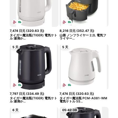
7,474
日元
(
320.63
元
)
8,216
日元
(
352.47
元
)
タイガー魔法瓶(TIGER) 電気ケト
山善 ノンフライヤー 2.2L 電気フ
ル 湯沸か...
ライヤー...
5 天
5 天
7,797
日元
(
334.49
元
)
7,474
日元
(
320.63
元
)
タイガー魔法瓶(TIGER) 電気ケト
タイガー魔法瓶 PCM-A081-WM
ル 湯沸か...
電気ケトル 5S...
6 天
05:42:39