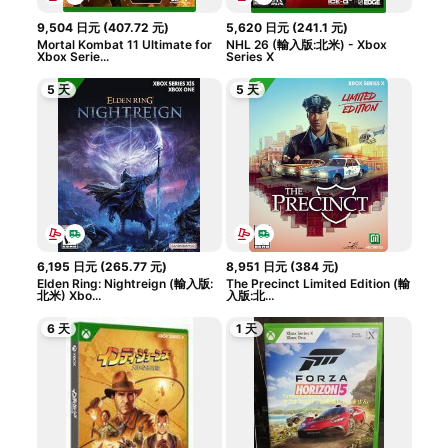
9,504
日元
(
407.72
元
)
5,620
日元
(
241.1
元
)
Mortal Kombat 11 Ultimate for
NHL 26 (輸入版:北米) - Xbox
Xbox Serie...
Series X
5 天
5 天
6,195
日元
(
265.77
元
)
8,951
日元
(
384
元
)
Elden Ring: Nightreign (輸入版:
The Precinct Limited Edition (輸
北米) Xbo...
入版:北...
6 天
1 天