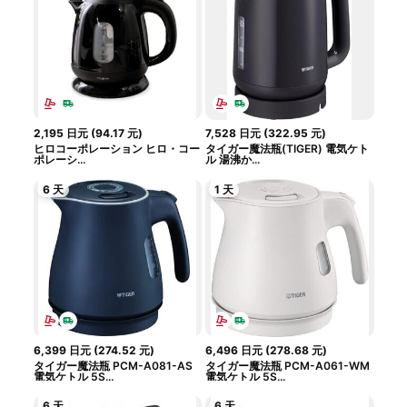
2,195
日元
(
94.17
元
)
7,528
日元
(
322.95
元
)
ヒロコーポレーション ヒロ・コー
タイガー魔法瓶(TIGER) 電気ケト
ポレーシ...
ル 湯沸か...
6 天
1 天
6,399
日元
(
274.52
元
)
6,496
日元
(
278.68
元
)
タイガー魔法瓶 PCM-A081-AS
タイガー魔法瓶 PCM-A061-WM
電気ケトル 5S...
電気ケトル 5S...
6 天
6 天