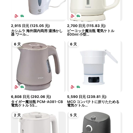
2,915
日元
(
125.05
元
)
2,700
日元
(
115.83
元
)
カシムラ 海外国内両用 湯沸かし
ピーコック魔法瓶 電気ケトル
器 ワール...
800ml 小型...
6 天
6 天
6,808
日元
(
292.06
元
)
5,590
日元
(
239.81
元
)
タイガー魔法瓶 PCM-A081-CB
MCO コンパクトに折りたためる
電気ケトル 5S...
電気ケトル...
2 天
5 天