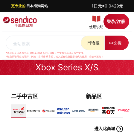
1日元=0.0429元
更专业的
日本海淘网站
登录/注册
使用说明
日语搜
中文搜
全站搜索
*商品ID及日语商品名(包括英语)请点击日语搜；中文商品名请点击中文搜。
*组合词请用空格隔开，例如：喜玛诺 纺车轮，输入后有联想提示请优先使用，准确率更高！
Xbox Series X/S
二手中古区
新品区
进入此商城