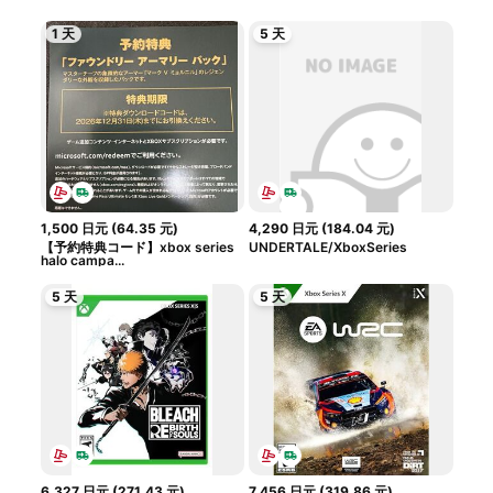
1 天
5 天
1,500
日元
(
64.35
元
)
4,290
日元
(
184.04
元
)
【予約特典コード】xbox series
UNDERTALE/XboxSeries
halo campa...
5 天
5 天
6,327
日元
(
271.43
元
)
7,456
日元
(
319.86
元
)