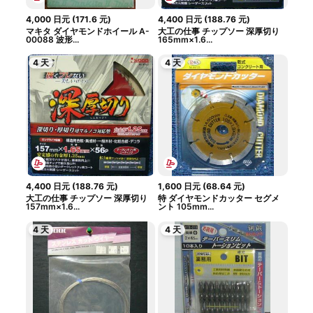
4,000
日元
(
171.6
元
)
4,400
日元
(
188.76
元
)
マキタ ダイヤモンドホイール A-
大工の仕事 チップソー 深厚切り
00088 波形...
165mm×1.6...
4 天
4 天
4,400
日元
(
188.76
元
)
1,600
日元
(
68.64
元
)
大工の仕事 チップソー 深厚切り
特 ダイヤモンドカッター セグメ
157mm×1.6...
ント 105mm...
4 天
4 天