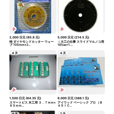
2,000
日元
(
85.8
元
)
5,000
日元
(
214.5
元
)
特 ダイヤモンドカッター ウェー
ｉ大工の仕事 スライドマルノコ用
ブ 105mm×2...
165㎜×1....
4 天
4 天
1,500
日元
(
64.35
元
)
9,000
日元
(
386.1
元
)
スマートビス 木工用 ３．７ｍｍ×
アイウッド ベーシック プロ （Ｂ
６５ｍｍ...
ＡＳＩＣ...
4 天
7 天