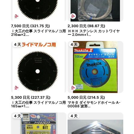
7,500
日元
(
321.75
元
)
2,300
日元
(
98.67
元
)
ｉ大工の仕事 スライドマルノコ用
ＨＨＨ ステンレス カットワイヤ
216㎜×2....
ー 2.0mm×1...
4 天
4 天
5,300
日元
(
227.37
元
)
5,000
日元
(
214.5
元
)
ｉ大工の仕事 スライドマルノコ用
マキタ ダイヤモンドホイール A-
165㎜×1....
00088 波形...
4 天
4 天