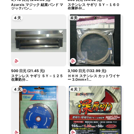
Azarxis マジック 結束バンド マ
ステンレス ヤギリ ＳＹ－１６０
ジックバン...
在庫処分...
4 天
4 天
500
日元
(
21.45
元
)
3,100
日元
(
132.99
元
)
ステンレス ヤギリ ＳＹ－１２５
ＨＨＨ ステンレス カットワイヤ
在庫処分...
ー 3.0mm×1...
4 天
4 天