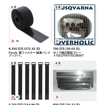
3 天
2 天
6,350
日元
(
272.42
元
)
700
日元
(
30.03
元
)
Pstyle. 面ファスナー 結束バンド
ゼノア純正部品プレー
ブックバ...
ト/GZ2700T/GZ2800T
3 天
4 天
5,710
日元
(
244.96
元
)
800
日元
(
34.32
元
)