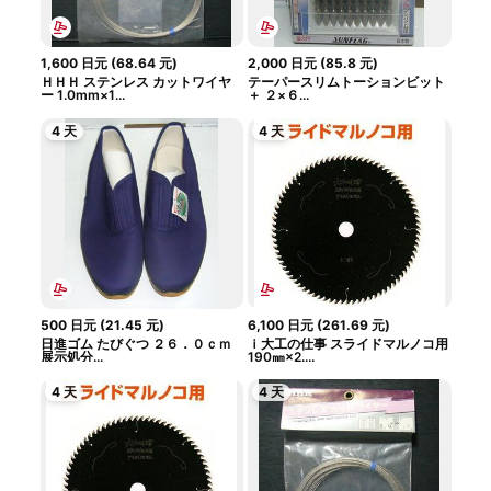
1,600
日元
(
68.64
元
)
2,000
日元
(
85.8
元
)
ＨＨＨ ステンレス カットワイヤ
テーパースリムトーションビット
ー 1.0mm×1...
＋ ２×６...
4 天
4 天
500
日元
(
21.45
元
)
6,100
日元
(
261.69
元
)
日進ゴム たびぐつ ２６．０ｃｍ
ｉ大工の仕事 スライドマルノコ用
展示処分...
190㎜×2....
4 天
4 天