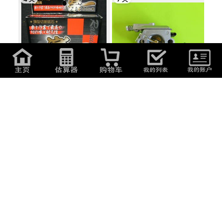
2,200
日元
(
94.38
元
)
2,200
日元
(
94.38
元
)
楽一 切断砥石 105mm 金属・ステ
スチール 017 018 MS170 MS180
ンレス用...
互換製品 W...
3 天
7 天
4,820
日元
(
206.78
元
)
2,800
日元
(
120.12
元
)
結束バンド 白 1000mm 大きなケ
キョーリツ手持ちブロワー用キャ
ーブルタイ...
ブ！ 共立...