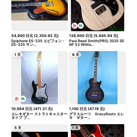
54,800
日元
(
2,350.92
元
)
138,600
日元
(
5,945.94
元
)
Epiphone ES-335 エピフォン・
Paul Reed Smith(PRS) 2025 SE
ES-335 サン...
NF 53 White...
1 天
6 天
10,984
日元
(
471.21
元
)
1,100
日元
(
47.19
元
)
エレキギター ストラトキャスター
グラスルーツ GrassRoots エレ
タイプ ブ...
キ ギター...
5 天
1 天