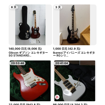
6 天
3 天
140,000
日元
(
6,006
元
)
1,000
日元
(
42.9
元
)
Gibson ギブソン エレキギター
Ibanez/アイバニーズ エレキギタ
SG STANDARD...
ー RGシリ...
20:53:45
20:41:03
22,000
日元
(
943.8
元
)
98,000
日元
(
4,204.2
元
)