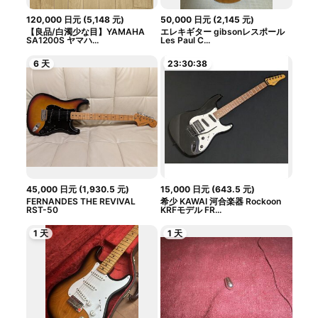
120,000
日元
(
5,148
元
)
50,000
日元
(
2,145
元
)
【良品/白濁少な目】YAMAHA
エレキギター gibsonレスポール
SA1200S ヤマハ...
Les Paul C...
6 天
23:30:37
45,000
日元
(
1,930.5
元
)
15,000
日元
(
643.5
元
)
FERNANDES THE REVIVAL
希少 KAWAI 河合楽器 Rockoon
RST-50
KRFモデル FR...
1 天
1 天