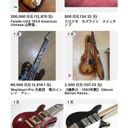
300,000
日元
(
12,870
元
)
800
日元
(
34.32
元
)
Fender USA 1954 American
クロクモ モズライト スイッチ
Vintage 山野楽...
ノブ
7 天
7 天
89,000
日元
(
3,818.1
元
)
2,500
日元
(
107.25
元
)
Washburn Pro 天然貝 竜のイン
【極希少・1962年製】 Gibson
レイ テレ...
Barney Kesse...
1 天
1 天