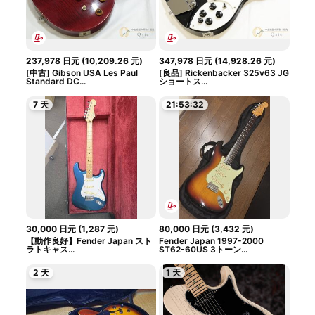
237,978
日元
(
10,209.26
元
)
347,978
日元
(
14,928.26
元
)
[中古] Gibson USA Les Paul
[良品] Rickenbacker 325v63 JG
Standard DC...
ショートス...
7 天
21:53:31
30,000
日元
(
1,287
元
)
80,000
日元
(
3,432
元
)
【動作良好】Fender Japan スト
Fender Japan 1997-2000
ラトキャス...
ST62-60US 3トーン...
2 天
1 天