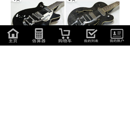
54,777
日元
(
2,349.93
元
)
57,777
日元
(
2,478.63
元
)
[中古] Gretsch Electromatic
[中古] Epiphone WILDKAT TB P-
G5245T Doubl...
90とBigsby...
2 天
2 天
19,778
日元
(
848.48
元
)
89,777
日元
(
3,851.43
元
)
[極美品] Ibanez GRG121SP-BKN
[美品] Epiphone Limited Edition
初心者向けG...
1954 Les...