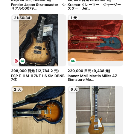
Fender Japan Stratocaster シ
Kramar クレーマー ジャージー
リアルQ0079...
スター Jer...
21:50:33
1 天
298,000
日元
(
12,784.2
元
)
220,000
日元
(
9,438
元
)
ESP E-Ⅱ M-Ⅱ 7NT HS SM DBNB
Ibanez MM1 Martin Miller AZ
7弦
Signature Mo...
2 天
6 天