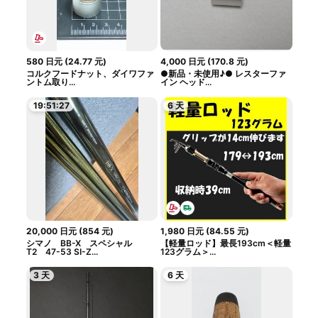
580
日元
(
24.77
元
)
4,000
日元
(
170.8
元
)
コルクフードナット、ダイワファ
●新品・未使用♪● レスターファ
ントム取り...
イン ヘッド...
19:51:27
6 天
20,000
日元
(
854
元
)
1,980
日元
(
84.55
元
)
シマノ BB-X スペシャル
【軽量ロッド】最長193cm＜軽量
T2 47-53 SI-Z...
123グラム＞...
3 天
6 天