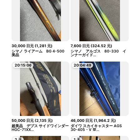
30,000
日元
(
1,281
元
)
7,600
日元
(
324.52
元
)
シマノ ライアーム BG 4-500
シマノ アルゴス 80-330 イ
美品
ンナーガイド...
20:15:05
20:04:48
50,000
日元
(
2,135
元
)
46,000
日元
(
1,964.2
元
)
超美品 デプス サイドワインダー
ダイワ スカイキャスター AGS
HGC-71XX...
30-405・V 並...
2 天
1 天