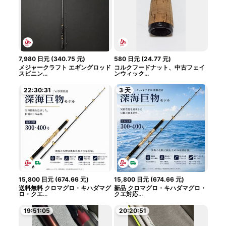
7,980
日元
(
340.75
元
)
580
日元
(
24.77
元
)
メジャークラフト エギングロッド
コルクフードナット、中古フェイ
スピニン...
ンウィック...
22:30:30
3 天
15,800
日元
(
674.66
元
)
15,800
日元
(
674.66
元
)
送料無料 クロマグロ・キハダマグ
新品 クロマグロ・キハダマグロ・
ロ・クエ...
クエ対応...
19:51:04
20:20:50