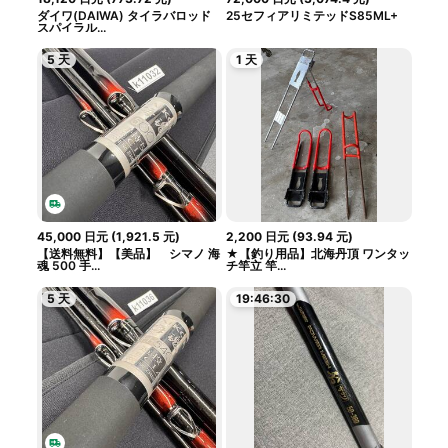
ダイワ(DAIWA) タイラバロッド
25セフィアリミテッドS85ML+
スパイラル...
5 天
1 天
45,000
日元
(
1,921.5
元
)
2,200
日元
(
93.94
元
)
【送料無料】【美品】 シマノ 海
★【釣り用品】北海丹頂 ワンタッ
魂 500 手...
チ竿立 竿...
5 天
19:46:30