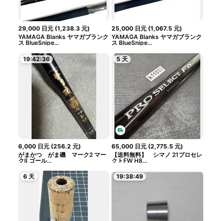
29,000
日元
(
1,238.3
元
)
25,000
日元
(
1,067.5
元
)
YAMAGA Blanks ヤマガブランク
YAMAGA Blanks ヤマガブランク
ス BlueSnipe...
ス BlueSnipe...
19:42:36
5 天
6,000
日元
(
256.2
元
)
65,000
日元
(
2,775.5
元
)
がまかつ がま磯 マーク2 マー
【送料無料】 シマノ 21プロセレ
クⅡ ゴール...
クトFW H8...
6 天
19:38:49