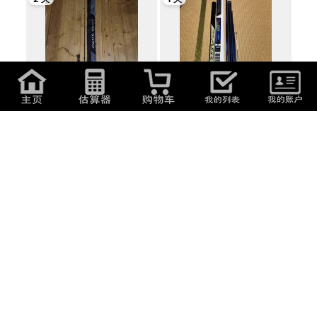
20,000
日元
(
854
元
)
40,000
日元
(
1,708
元
)
20ゲームタイプスローJ B66-6
ダイワ 鮎竿 銀影AIR AH85・
V 2018年モデ...
2 天
2 天
1,300
日元
(
55.51
元
)
1,180
日元
(
50.39
元
)
マジョーラ 竿枕 天然木 先受け
訳アリ マジョーラ 針外し タ
竿受 へ...
モ 玉網 ...