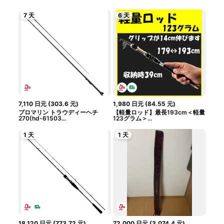
7 天
6 天
7,110
日元
(
303.6
元
)
1,980
日元
(
84.55
元
)
プロマリン トラウディーヘチ
【軽量ロッド】最長193cm＜軽量
270(hd-61503...
123グラム＞...
1 天
1 天
18,120
日元
(
773.72
元
)
72,000
日元
(
3,074.4
元
)