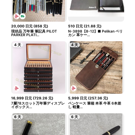
20,000
日元
(
858
元
)
510
日元
(
21.88
元
)
現状品 万年筆 筆記具 PILOT
N-3898【8-12】■ Pelikan ペリ
PARKER PLATI...
カン 革ケー...
4 天
4 天
16,999
日元
(
729.26
元
)
5,999
日元
(
257.36
元
)
7層78スロット万年筆ディスプレ
ペンケース 筆箱 本革 牛革 6本差
イボックス...
し 軽量...
6 天
6 天