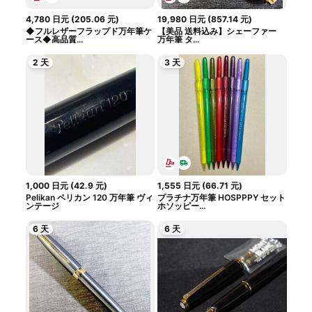
4,780
日元
(
205.06
元
)
19,980
日元
(
857.14
元
)
◆フルレザーフラップド万年筆ケ
【美品 送料込み】シェーファー
ース◆高品質...
万年筆 タ...
2 天
3 天
1,000
日元
(
42.9
元
)
1,555
日元
(
66.71
元
)
Pelikan ペリカン 120 万年筆 ヴィ
プラチナ万年筆 HOSPPPY セット
ンテージ
ホソッピー...
6 天
6 天