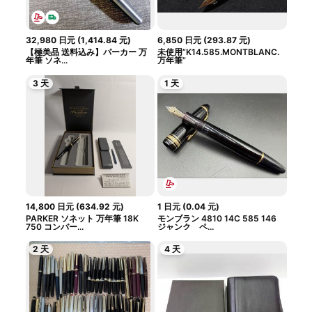
32,980
日元
(
1,414.84
元
)
6,850
日元
(
293.87
元
)
【極美品 送料込み】パーカー 万
未使用”K14.585.MONTBLANC.
年筆 ソネ...
万年筆”
3 天
1 天
14,800
日元
(
634.92
元
)
1
日元
(
0.04
元
)
PARKER ソネット 万年筆 18K
モンブラン 4810 14C 585 146
750 コンバー...
ジャンク ペ...
2 天
4 天