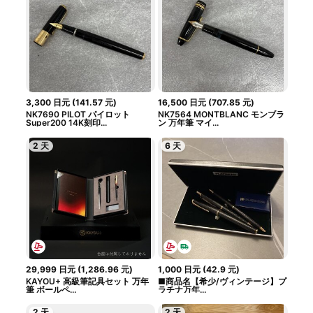
3,300
日元
(
141.57
元
)
16,500
日元
(
707.85
元
)
NK7690 PILOT パイロット
NK7564 MONTBLANC モンブラ
Super200 14K刻印...
ン 万年筆 マイ...
2 天
6 天
29,999
日元
(
1,286.96
元
)
1,000
日元
(
42.9
元
)
KAYOU+ 高級筆記具セット 万年
■商品名【希少/ヴィンテージ】プ
筆 ボールペ...
ラチナ万年...
2 天
2 天