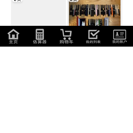
1,100
日元
(
47.19
元
)
1,000
日元
(
42.9
元
)
大好評！ 現状品 万年筆 筆記具
大好評 現状品 万年筆 筆記具
PILOT PARK...
PILOT PARKER...
6 天
5 天
1
日元
(
0.04
元
)
26,000
日元
(
1,115.4
元
)
【1円出品】MONTBLANC マイス
【激レア 100年前の逸品】
ターシュテュ...
★ONOTO オノト デ...