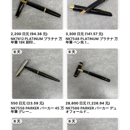
2,200
日元
(
94.38
元
)
3,300
日元
(
141.57
元
)
NK7612 PLATINUM プラチナ 万
NK7548 PLATINUM プラチナ 万
年筆 18K 刻印...
年筆 ペン先 1...
6 天
6 天
550
日元
(
23.59
元
)
28,600
日元
(
1,226.94
元
)
NK7556 PARKER パーカー 45 万
NK7566 PARKER パーカー デュ
年筆 グレー...
オフォールド...
6 天
6 天