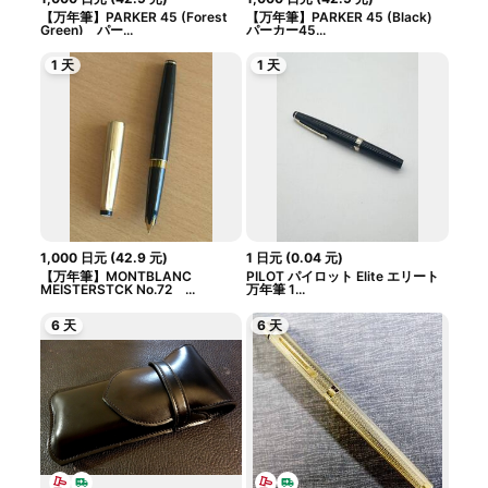
【万年筆】PARKER 45 (Forest
【万年筆】PARKER 45 (Black)
Green) パー...
パーカー45...
1 天
1 天
1,000
日元
(
42.9
元
)
1
日元
(
0.04
元
)
【万年筆】MONTBLANC
PILOT パイロット Elite エリート
MEISTERSTCK No.72 ...
万年筆 1...
6 天
6 天