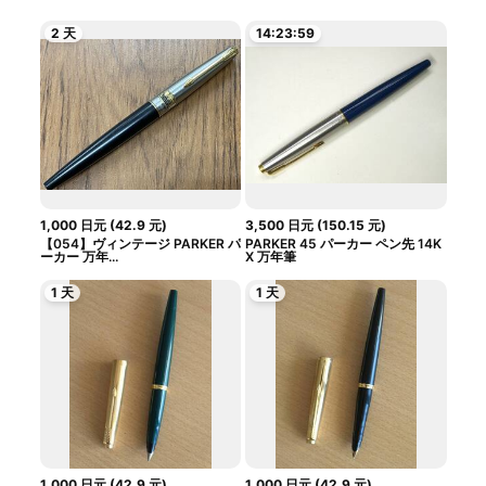
2 天
14:23:59
1,000
日元
(
42.9
元
)
3,500
日元
(
150.15
元
)
【054】ヴィンテージ PARKER パ
PARKER 45 パーカー ペン先 14K
ーカー 万年...
X 万年筆
1 天
1 天
1,000
日元
(
42.9
元
)
1,000
日元
(
42.9
元
)