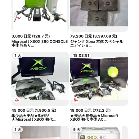
3,000
日元
(
128.7
元
)
79,200
日元
(
3,397.68
元
)
Microsoft XBOX 360 CONSOLE
ジャンク Xbox 本体 スペシャル
本体 箱あり...
エディショ...
1 天
18:03:50
45,000
日元
(
1,930.5
元
)
18,000
日元
(
772.2
元
)
希少品★美品★動作品
★美品★動作品★Microsoft
★Microsoft XBOX 初代...
XBOX 初代 本体 AC...
1 天
5 天