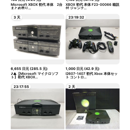
Microsoft XBOX 初代 本体 2台
XBOX 初代 本体 F23-00066 箱説
まとめ売り...
付 ジャンク...
3 天
23:19:31
6,655
日元
(
285.5
元
)
1,000
日元
(
42.9
元
)
♪▲【Microsoft マイクロソフ
I2607-1407 初代 Xbox 本体セッ
ト】初代 XBOX...
ト コントロ...
23:17:54
2 天