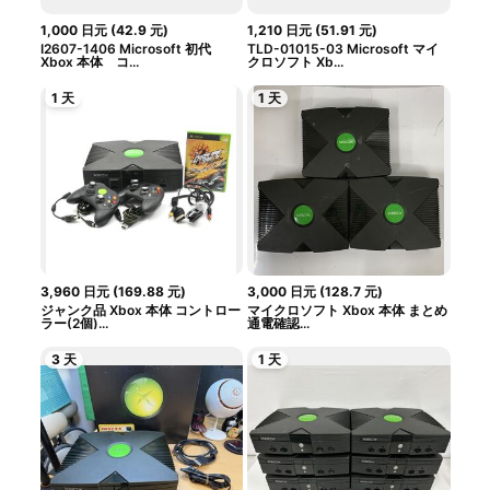
1,000
日元
(
42.9
元
)
1,210
日元
(
51.91
元
)
I2607-1406 Microsoft 初代
TLD-01015-03 Microsoft マイ
Xbox 本体 コ...
クロソフト Xb...
1 天
1 天
3,960
日元
(
169.88
元
)
3,000
日元
(
128.7
元
)
ジャンク品 Xbox 本体 コントロー
マイクロソフト Xbox 本体 まとめ
ラー(2個)...
通電確認...
3 天
1 天