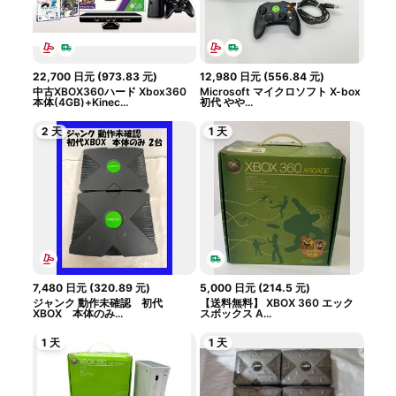
22,700
日元
(
973.83
元
)
12,980
日元
(
556.84
元
)
中古XBOX360ハード Xbox360
Microsoft マイクロソフト X-box
本体(4GB)+Kinec...
初代 やや...
2 天
1 天
7,480
日元
(
320.89
元
)
5,000
日元
(
214.5
元
)
ジャンク 動作未確認 初代
【送料無料】 XBOX 360 エック
XBOX 本体のみ...
スボックス A...
1 天
1 天