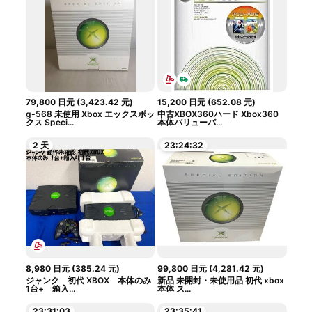
79,800
日元
(
3,423.42
元
)
15,200
日元
(
652.08
元
)
g-568 未使用 Xbox エックスボッ
中古XBOX360ハード Xbox360
クス Speci...
本体バリューパ...
2 天
23:24:31
8,980
日元
(
385.24
元
)
99,800
日元
(
4,281.42
元
)
ジャンク 初代 XBOX 本体のみ
新品 未開封・未使用品 初代 xbox
1台+ 箱入...
本体 ス...
23:31:02
23:35:40