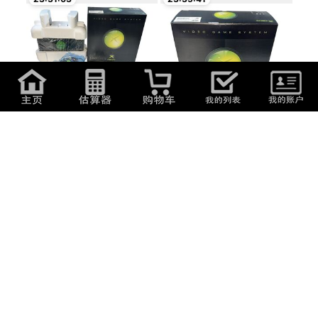
39,800
日元
(
1,707.42
元
)
59,800
日元
(
2,565.42
元
)
準美品 初代 xbox 本体 動作品
極美品 使用感極小 初代 xbox 本
体 動作品
2 天
6 天
40,000
日元
(
1,716
元
)
19,480
日元
(
835.69
元
)
＜MICROSOFT＞初代XBOX_（動
極美品 初代 Xbox 2002年
作確認済）
製 マイクロソ...