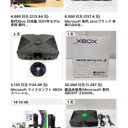
4,980
日元
(
213.64
元
)
6,000
日元
(
257.4
元
)
初代Xbox 日本版 2001年モデル
Microsoft 初代 xboxブラック 本
本体 箱付...
体のみ6台...
2 天
1 天
3,135
日元
(
134.49
元
)
30,000
日元
(
1,287
元
)
Microsoft マイクロソフト XBOX
新品未使用/Micorosoft 初代
スペシャル...
XBOX(F-230006...
14:13:39
1 天