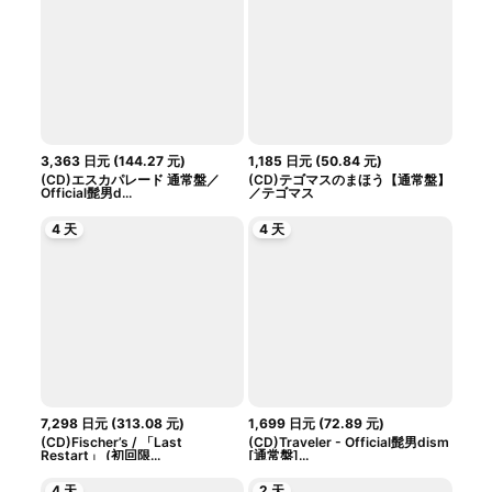
3,363
日元
(
144.27
元
)
1,185
日元
(
50.84
元
)
(CD)エスカパレード 通常盤／
(CD)テゴマスのまほう【通常盤】
Official髭男d...
／テゴマス
4 天
4 天
7,298
日元
(
313.08
元
)
1,699
日元
(
72.89
元
)
(CD)Fischer’s / 「Last
(CD)Traveler - Official髭男dism
Restart」 (初回限...
[通常盤]...
4 天
2 天