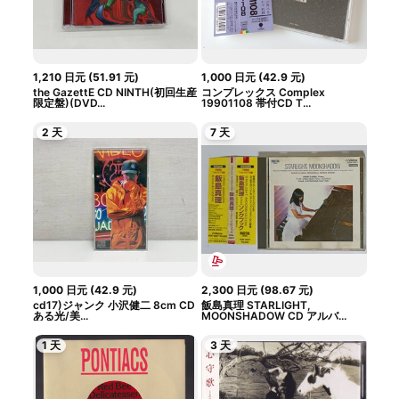
1,210
日元
(
51.91
元
)
1,000
日元
(
42.9
元
)
the GazettE CD NINTH(初回生産
コンプレックス Complex
限定盤)(DVD...
19901108 帯付CD T...
2 天
7 天
1,000
日元
(
42.9
元
)
2,300
日元
(
98.67
元
)
cd17)ジャンク 小沢健二 8cm CD
飯島真理 STARLIGHT,
ある光/美...
MOONSHADOW CD アルバ...
1 天
3 天