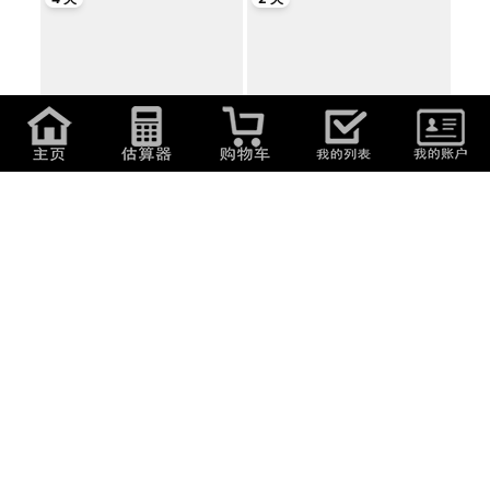
1,556
日元
(
66.75
元
)
450
日元
(
19.3
元
)
(CD)Tree(初回限定盤CD+DVD)
【中古CD】 PEARL | パール |
- SEKAI NO OW...
「NO ONE SEES...
2 天
2 天
2,090
日元
(
89.66
元
)
3,410
日元
(
146.29
元
)
村下孝蔵 CD 林檎と檸檬 村下孝蔵
Acid Black Cherry CD 【初回出
ベストセ...
荷分デジパ...