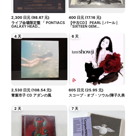
2,300
日元
(
98.67
元
)
400
日元
(
17.16
元
)
ライブ会場限定盤 「 PONTIACS
【中古CD】 PEARL | パール |
GALAXY HEAD...
「SIXTEEN GEM...
4 天
6 天
2,530
日元
(
108.54
元
)
605
日元
(
25.95
元
)
青葉市子 CD アダンの風
スコープ・オブ・ソウル/障子久美
2 天
7 天