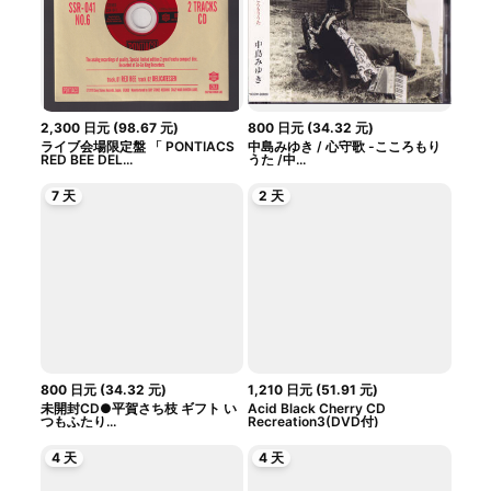
2,300
日元
(
98.67
元
)
800
日元
(
34.32
元
)
ライブ会場限定盤 「 PONTIACS
中島みゆき / 心守歌 -こころもり
RED BEE DEL...
うた /中...
7 天
2 天
800
日元
(
34.32
元
)
1,210
日元
(
51.91
元
)
未開封CD●平賀さち枝 ギフト い
Acid Black Cherry CD
つもふたり...
Recreation3(DVD付)
4 天
4 天