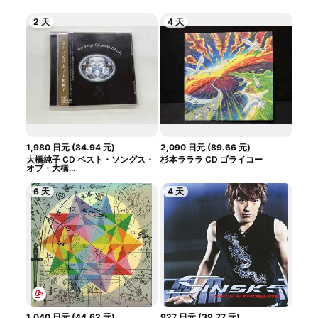
2 天
4 天
1,980
日元
(
84.94
元
)
2,090
日元
(
89.66
元
)
大橋純子 CD ベスト・ソングス・
杉本ラララ CD ゴライコー
オブ・大橋...
6 天
4 天
1,040
日元
(
44.62
元
)
927
日元
(
39.77
元
)