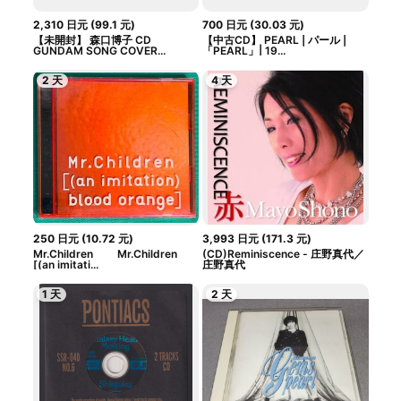
2,310
日元
(
99.1
元
)
700
日元
(
30.03
元
)
【未開封】 森口博子 CD
【中古CD】 PEARL | パール |
GUNDAM SONG COVER...
「PEARL」| 19...
2 天
4 天
250
日元
(
10.72
元
)
3,993
日元
(
171.3
元
)
Mr.Children Mr.Children
(CD)Reminiscence - 庄野真代／
[(an imitati...
庄野真代
1 天
2 天