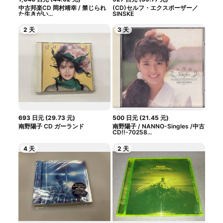
中古邦楽CD 岡村靖幸 / 禁じられ
(CD)セルフ・エクスポーザー／
た生きがい...
SINSKE
2 天
3 天
693
日元
(
29.73
元
)
500
日元
(
21.45
元
)
南野陽子 CD ガーランド
南野陽子 / NANNO-Singles /中古
CD!!-70258...
4 天
2 天