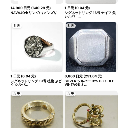
14,960
日元
(
640.29
元
)
1
日元
(
0.04
元
)
NAVAJO◆リング/-/メンズ//
シグネットリング 16号 ナイフ 魚
シルバー...
5 天
3 天
1
日元
(
0.04
元
)
6,800
日元
(
291.04
元
)
シグネットリング 19号 植物 ぶど
SILVER シルバー 925 00's OLD
う シルバ...
VINTAGE オ...
3 天
3 天