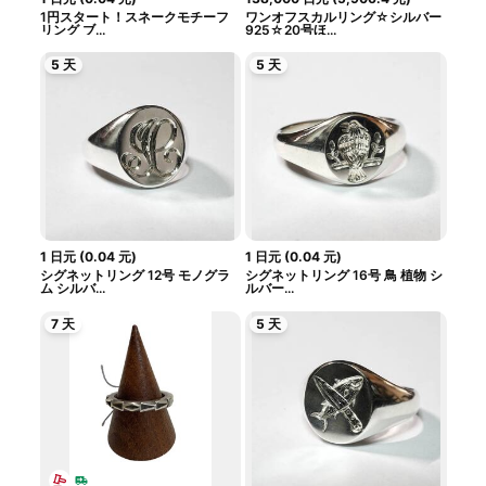
1円スタート！スネークモチーフ
ワンオフスカルリング☆シルバー
リング ブ...
925☆20号ほ...
5 天
5 天
1
日元
(
0.04
元
)
1
日元
(
0.04
元
)
シグネットリング 12号 モノグラ
シグネットリング 16号 鳥 植物 シ
ム シルバ...
ルバー...
7 天
5 天