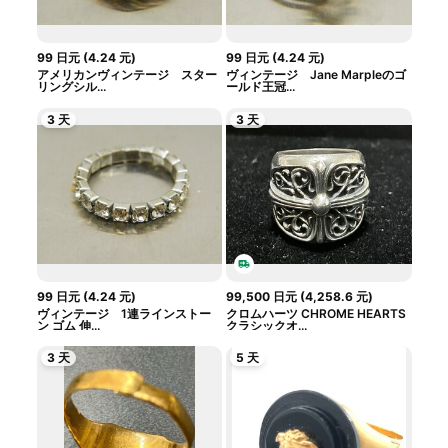
99
日元
(
4.24
元
)
99
日元
(
4.24
元
)
アメリカンヴィンテージ スター
ヴィンテージ Jane Marpleのゴ
リングシル...
ールド王冠...
3 天
3 天
99
日元
(
4.24
元
)
99,500
日元
(
4,258.6
元
)
ヴィンテージ 1連ラインストー
クロムハーツ CHROME HEARTS
ン ゴム 伸...
クラシックオ...
3 天
5 天