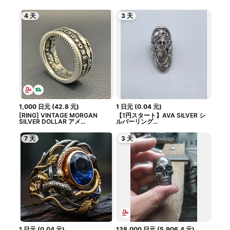
4 天
3 天
1,000
日元
(
42.8
元
)
1
日元
(
0.04
元
)
[RING] VINTAGE MORGAN
【1円スタート】AVA SILVER シ
SILVER DOLLAR アメ...
ルバーリング...
7 天
3 天
1
日元
(
0.04
元
)
138,000
日元
(
5,906.4
元
)