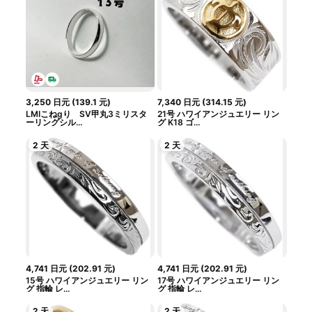
3,250
日元
(
139.1
元
)
7,340
日元
(
314.15
元
)
LMIこねgり SV甲丸3ミリスタ
21号 ハワイアンジュエリー リン
ーリングシル...
グ K18 ゴ...
2 天
2 天
4,741
日元
(
202.91
元
)
4,741
日元
(
202.91
元
)
15号 ハワイアンジュエリー リン
17号 ハワイアンジュエリー リン
グ 指輪 レ...
グ 指輪 レ...
2 天
2 天