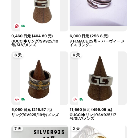
9,460
日元
(
404.89
元
)
6,000
日元
(
256.8
元
)
GUCCI◆リング/SV925/10
♪ H.MACE 25号～ ハーヴィー メ
号/SLV/メンズ
イス リング...
6 天
6 天
5,060
日元
(
216.57
元
)
11,660
日元
(
499.05
元
)
リング/SV925/19号/メンズ
GUCCI◆リング/SV925/17
号/SLV/メンズ
7 天
2 天