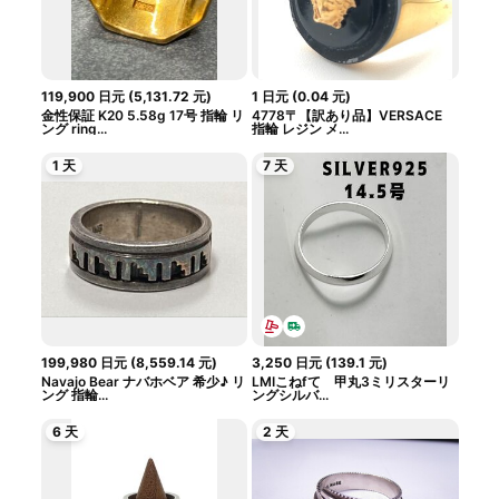
119,900
日元
(
5,131.72
元
)
1
日元
(
0.04
元
)
金性保証 K20 5.58g 17号 指輪 リ
4778〒【訳あり品】VERSACE
ング ring...
指輪 レジン メ...
1 天
7 天
199,980
日元
(
8,559.14
元
)
3,250
日元
(
139.1
元
)
Navajo Bear ナバホベア 希少♪ リ
LMIこねfて 甲丸3ミリスターリ
ング 指輪...
ングシルバ...
6 天
2 天