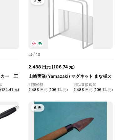
2 天
出价: 0
2,488
日元
(
106.74
元
)
ッカー 圧
山崎実業(Yamazaki) マグネット まな板ス
タ...
买
目前价格
可以直接购买
(
124.41
元
)
2,488
日元
(
106.74
元
)
2,488
日元
(
106.74
元
)
6 天