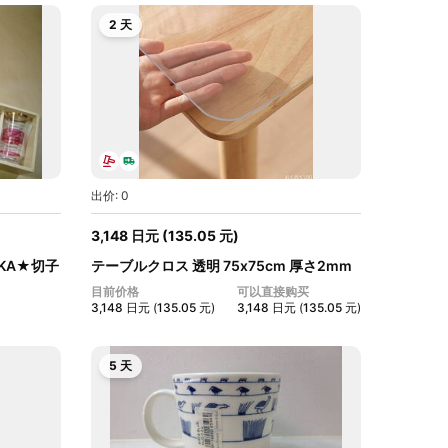
2 天
出价: 0
3,148
日元
(
135.05
元
)
UKA★切子
テーブルクロス 透明 75x75cm 厚さ2mm
PVC...
目前价格
可以直接购买
3,148
日元
(
135.05
元
)
3,148
日元
(
135.05
元
)
5 天