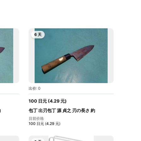
6 天
出价: 0
100
日元
(
4.29
元
)
約
包丁 出刃包丁 源 貞之 刃の長さ 約
16.6cm...
目前价格
100
日元
(
4.29
元
)