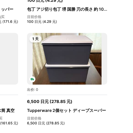
100
日元
(
4.29
元
)
ストッパー
包丁 アジ切り包丁 堺 国勝 刃の長さ 約 10...
购买
目前价格
元
(
171.6
元
)
100
日元
(
4.29
元
)
1 天
出价: 0
6,500
日元
(
278.85
元
)
筒 真空
Tupperware 2個セット ディープスーパー
ケ...
买
目前价格
(
161.65
元
)
6,500
日元
(
278.85
元
)