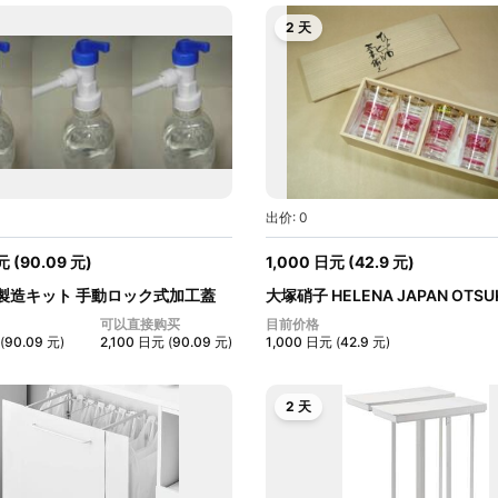
2 天
出价: 0
元
(
90.09
元
)
1,000
日元
(
42.9
元
)
製造キット 手動ロック式加工蓋
大塚硝子 HELENA JAPAN OTS
ピンク...
可以直接购买
目前价格
(
90.09
元
)
2,100
日元
(
90.09
元
)
1,000
日元
(
42.9
元
)
2 天