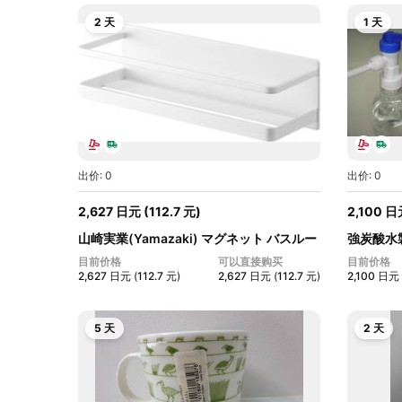
2 天
1 天
出价: 0
出价: 0
2,627
日元
(
112.7
元
)
2,100
日
山崎実業(Yamazaki) マグネット バスルー
強炭酸水
ム...
3...
目前价格
可以直接购买
目前价格
2,627
日元
(
112.7
元
)
2,627
日元
(
112.7
元
)
2,100
日元
5 天
2 天