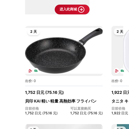
进入此商城
2 天
2 天
出价: 0
出价: 0
1,752
日元
(
75.16
元
)
1,922
日
貝印 KAI 軽い 軽量 高熱効率 フライパン
タニタ キ
2...
目前价格
可以直接购买
目前价格
1,752
日元
(
75.16
元
)
1,752
日元
(
75.16
元
)
1,922
日元