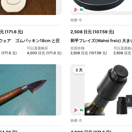
出价: 0
元
(
171.6
元
)
2,508
日元
(
107.59
元
)
ウェア ゴムパッキン18cm と圧
和平フレイズ(Wahei freiz) 大
イ...
可以直接购买
目前价格
可以直接购
元
(
171.6
元
)
4,000
日元
(
171.6
元
)
2,508
日元
(
107.59
元
)
2,508
日元
2 天
出价: 0