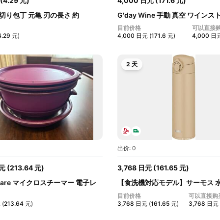
(
4.29
元
)
4,000
日元
(
171.6
元
)
切り包丁 元亀 刃の長さ 約
G'day Wine 手動 真空 ワイン
【...
目前价格
可以直接
4.29
元
)
4,000
日元
(
171.6
元
)
4,000
日
2 天
出价: 0
元
(
213.64
元
)
3,768
日元
(
161.65
元
)
rware マイクロスチーマー 電子レ
【食洗機対応モデル】サーモス 水
断...
目前价格
可以直接购
元
(
213.64
元
)
3,768
日元
(
161.65
元
)
3,768
日元