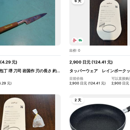
6 天
出价: 0
(
4.29
元
)
2,900
日元
(
124.41
元
)
包丁 堺 刀司 岩国作 刃の長さ 約...
タッパーウェア レインボーク
力...
目前价格
可以直接购
4.29
元
)
2,900
日元
(
124.41
元
)
2,900
日元
2 天