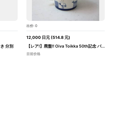
出价: 0
12,000
日元
(
514.8
元
)
付き 分別
【レア!】廃盤!! Oiva Toikka 50th記念 バ...
目前价格
(
661.95
元
)
12,000
日元
(
514.8
元
)
5 天
出价: 0