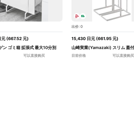
出价: 0
日元
(
667.52
元
)
15,430
日元
(
661.95
元
)
ン ゴミ箱 拡張式 最大10分別
山崎実業(Yamazaki) スリム 蓋
ゴ...
可以直接购买
目前价格
可以直接购买
元
(
667.52
元
)
15,560
日元
(
667.52
元
)
15,430
日元
(
661.95
元
)
15,430
日元
2 天
出价: 0