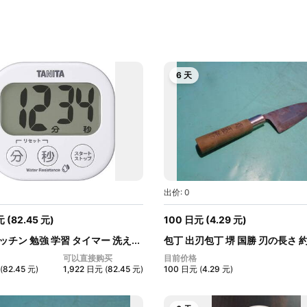
6 天
出价: 0
元
(
82.45
元
)
100
日元
(
4.29
元
)
ッチン 勉強 学習 タイマー 洗え...
包丁 出刃包丁 堺 国勝 刃の長さ 
15.2cm...
可以直接购买
目前价格
(
82.45
元
)
1,922
日元
(
82.45
元
)
100
日元
(
4.29
元
)