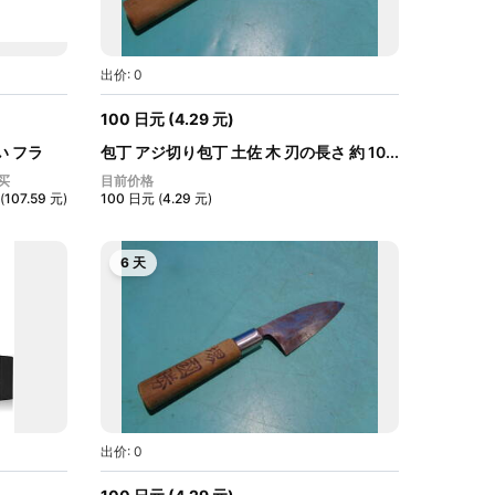
出价: 0
100
日元
(
4.29
元
)
きい フラ
包丁 アジ切り包丁 土佐 木 刃の長さ 約 10...
买
目前价格
(
107.59
元
)
100
日元
(
4.29
元
)
6 天
出价: 0