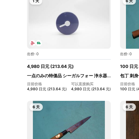
1 天
6 天
出价: 0
出价: 0
4,980
日元
(
213.64
元
)
100
日元
一点のみの特価品 シーガルフォー 浄水器...
包丁 刺身
目前价格
可以直接购买
目前价格
4,980
日元
(
213.64
元
)
4,980
日元
(
213.64
元
)
100
日元
(
6 天
6 天