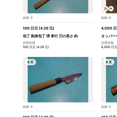
出价: 0
出价: 0
100
日元
(
4.29
元
)
4,000
日
包丁 刺身包丁 堺 孝行 刃の長さ 約
タッパー
20.1cm...
力...
目前价格
目前价格
100
日元
(
4.29
元
)
4,000
日
6 天
6 天
出价: 0
出价: 0