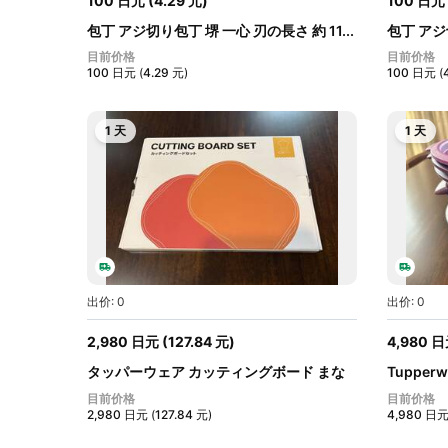
100
日元
(
4.29
元
)
100
日元
包丁 アジ切り包丁 堺 一心 刃の長さ 約 11...
包丁 アジ
10cm...
目前价格
目前价格
100
日元
(
4.29
元
)
100
日元
(
1 天
1 天
出价: 0
出价: 0
2,980
日元
(
127.84
元
)
4,980
日
タッパーウェア カッティングボード まな
Tuppe
板...
ンジ...
目前价格
目前价格
2,980
日元
(
127.84
元
)
4,980
日