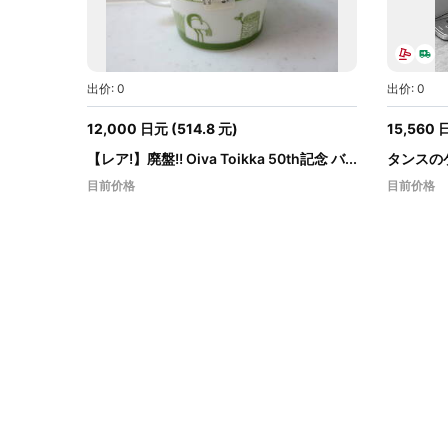
出价: 0
出价: 0
12,000
日元
(
514.8
元
)
15,560
【レア!】廃盤!! Oiva Toikka 50th記念 バ...
タンスのゲ
ダ...
目前价格
目前价格
12,000
日元
(
514.8
元
)
15,560
日
2 天
2 天
出价: 0
出价: 0