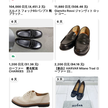
104,000
日元
(
4,451.2
元
)
11,880
日元
(
508.46
元
)
エルメス フォック60パンプス 靴
Gianvito Rossi ジャンヴィト ロッ
ブラック...
シ コー...
6 天
6 天
1,200
日元
(
51.36
元
)
2,200
日元
(
94.16
元
)
ローファー 匿名配送
【新品】HARVAR Milano Trad ロ
CHARKIES 23.0
ーファー 22...
6 天
3 天