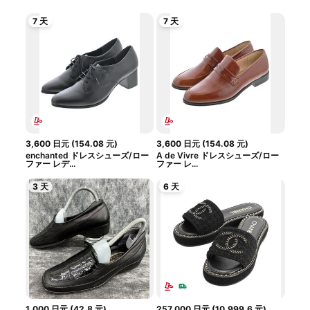
7 天
7 天
3,600
日元
(
154.08
元
)
3,600
日元
(
154.08
元
)
enchanted ドレスシューズ/ロー
A de Vivre ドレスシューズ/ロー
ファー レデ...
ファー レ...
3 天
6 天
1,000
日元
(
42.8
元
)
257,000
日元
(
10,999.6
元
)