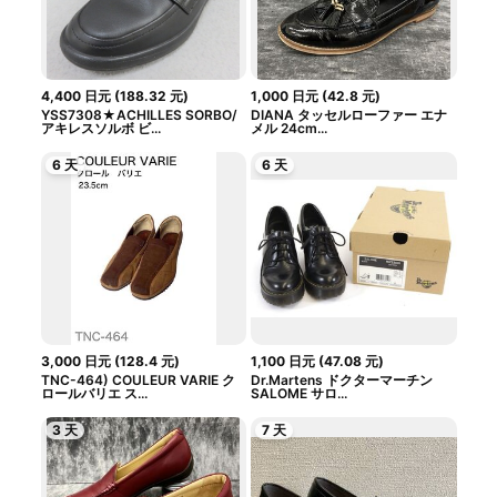
4,400
日元
(
188.32
元
)
1,000
日元
(
42.8
元
)
YSS7308★ACHILLES SORBO/
DIANA タッセルローファー エナ
アキレスソルボ ビ...
メル 24cm...
6 天
6 天
3,000
日元
(
128.4
元
)
1,100
日元
(
47.08
元
)
TNC-464) COULEUR VARIE ク
Dr.Martens ドクターマーチン
ロールバリエ ス...
SALOME サロ...
3 天
7 天