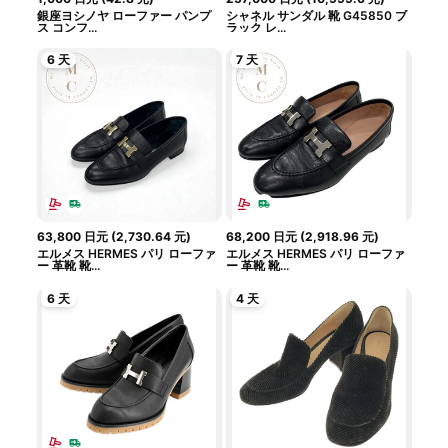
銀座ヨシノヤ ローファー パンプ
シャネル サンダル 靴 G45850 ブ
ス コンフ...
ラック レ...
6 天
7 天
63,800
日元
(
2,730.64
元
)
68,200
日元
(
2,918.96
元
)
エルメス HERMES パリ ローファ
エルメス HERMES パリ ローファ
ー 革靴 靴...
ー 革靴 靴...
6 天
4 天