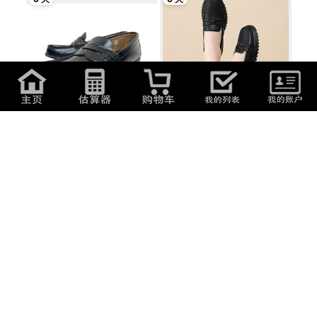
2,750
日元
(
117.7
元
)
1,746
日元
(
74.73
元
)
HARUTA (ハルタ) コインローフ
NX-2903/黒/39# 新品 革靴 高品
ァー レザー...
質 英国風...
1 天
1 天
1,100
日元
(
47.08
元
)
6,400
日元
(
273.92
元
)
★JOINT WORKS◎ジョイントワ
美品 アンヘルアラルコン ANGEL
ークス/厚底/ハ...
ALARCON ロ...