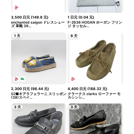
3,500
日元
(
149.8
元
)
1
日元
(
0.04
元
)
enchanted saigon ドレスシュー
F-2636 HOGAN ホーガン フリン
ズ 革靴 39...
ジ タッセル...
1 天
6 天
2,300
日元
(
98.44
元
)
4,400
日元
(
188.32
元
)
02■キアラフェラーニ スリッポン
クラークス clarks ローファー モ
(38)スペイ...
カシンシ...
3 天
3 天