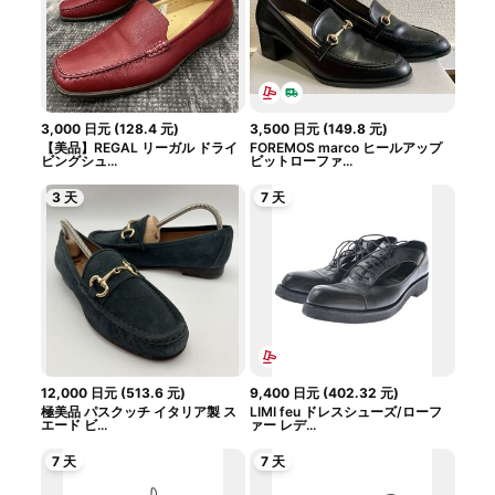
3,000
日元
(
128.4
元
)
3,500
日元
(
149.8
元
)
【美品】REGAL リーガル ドライ
FOREMOS marco ヒールアップ
ビングシュ...
ビットローファ...
3 天
7 天
12,000
日元
(
513.6
元
)
9,400
日元
(
402.32
元
)
極美品 パスクッチ イタリア製 ス
LIMI feu ドレスシューズ/ローフ
エード ビ...
ァー レデ...
7 天
7 天