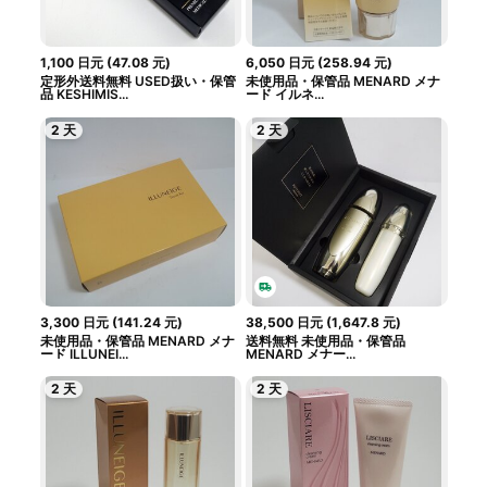
1,100
日元
(
47.08
元
)
6,050
日元
(
258.94
元
)
定形外送料無料 USED扱い・保管
未使用品・保管品 MENARD メナ
品 KESHIMIS...
ード イルネ...
2 天
2 天
3,300
日元
(
141.24
元
)
38,500
日元
(
1,647.8
元
)
未使用品・保管品 MENARD メナ
送料無料 未使用品・保管品
ード ILLUNEI...
MENARD メナー...
2 天
2 天