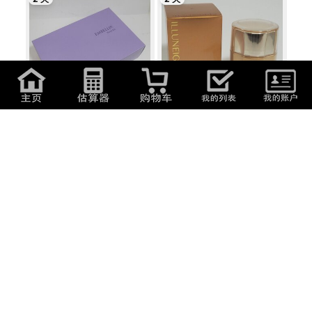
4,400
日元
(
188.32
元
)
8,800
日元
(
376.64
元
)
未使用品・保管品 MENARD メナ
未使用品・保管品 MENARD メナ
ード EMBELLI...
ード イルネ...
2 天
3 天
4,400
日元
(
188.32
元
)
10,600
日元
(
453.68
元
)
未使用品・保管品 MENARD メナ
アルソア クイーンシルバー 135g
ード EMBELLI...
x3個セッ...