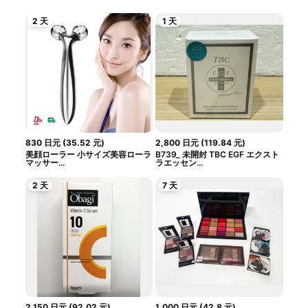
2 天
1 天
830
日元
(
35.52
元
)
2,800
日元
(
119.84
元
)
美顔ローラー 小サイズ美容ローラ
B739_ 未開封 TBC EGF エクスト
マッサー...
ラエッセン...
2 天
7 天
2,150
日元
(
92.02
元
)
1,000
日元
(
42.8
元
)