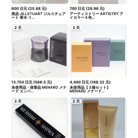
600
日元
(
25.68
元
)
700
日元
(
29.96
元
)
美品 JILLSTUART ジルスチュア
アーティストリー ARTISTRY ア
ート 香水 リ...
イカラー４色...
2 天
2 天
13,750
日元
(
588.5
元
)
4,400
日元
(
188.32
元
)
未使用品・保管品 MENARD メナ
未使用品【３箱セット】
ード エンベ...
MENARD メナード...
2 天
2 天