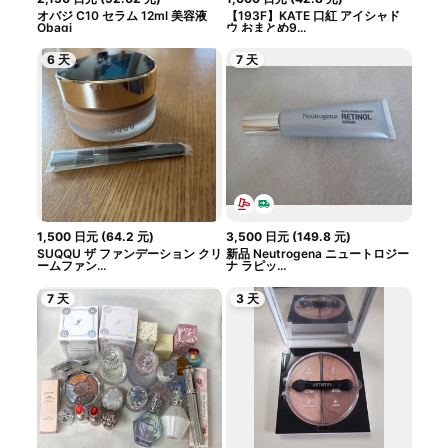
オバジ C10 セラム 12ml 美容液
【193F】KATE 口紅 アイシャド
Obagi
ウ おまとめ9...
6 天
7 天
1,500
日元
(
64.2
元
)
3,500
日元
(
149.8
元
)
SUQQU ザ ファンデーション クリ
新品 Neutrogena ニュートロジー
ームファン...
ナ ラピッ...
7 天
3 天