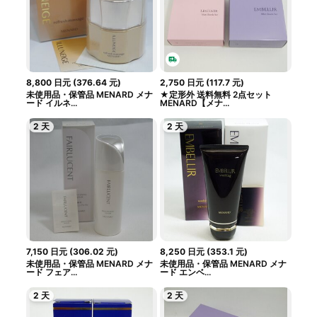
8,800
日元
(
376.64
元
)
2,750
日元
(
117.7
元
)
未使用品・保管品 MENARD メナ
★定形外 送料無料 2点セット
ード イルネ...
MENARD【メナ...
2 天
2 天
7,150
日元
(
306.02
元
)
8,250
日元
(
353.1
元
)
未使用品・保管品 MENARD メナ
未使用品・保管品 MENARD メナ
ード フェア...
ード エンベ...
2 天
2 天