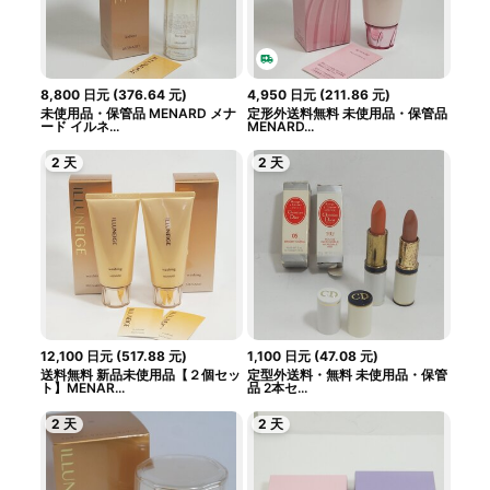
8,800
日元
(
376.64
元
)
4,950
日元
(
211.86
元
)
未使用品・保管品 MENARD メナ
定形外送料無料 未使用品・保管品
ード イルネ...
MENARD...
2 天
2 天
12,100
日元
(
517.88
元
)
1,100
日元
(
47.08
元
)
送料無料 新品未使用品【２個セッ
定型外送料・無料 未使用品・保管
ト】MENAR...
品 2本セ...
2 天
2 天