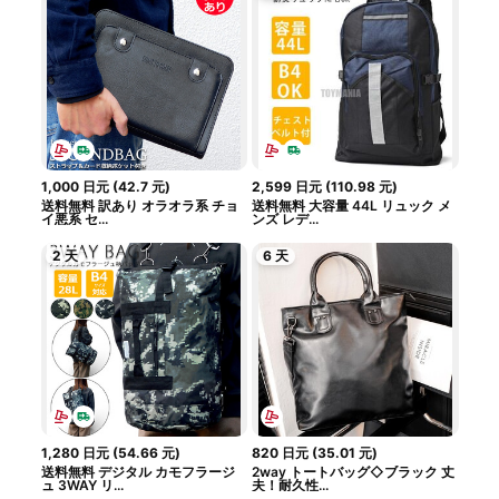
1,000
日元
(
42.7
元
)
2,599
日元
(
110.98
元
)
送料無料 訳あり オラオラ系 チョ
送料無料 大容量 44L リュック メ
イ悪系 セ...
ンズ レデ...
2 天
6 天
1,280
日元
(
54.66
元
)
820
日元
(
35.01
元
)
送料無料 デジタル カモフラージ
2way トートバッグ◇ブラック 丈
ュ 3WAY リ...
夫！耐久性...