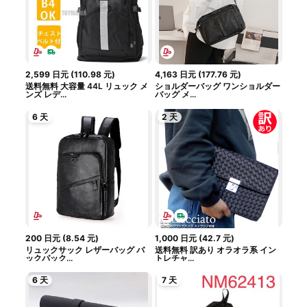
2,599
日元
(
110.98
元
)
4,163
日元
(
177.76
元
)
送料無料 大容量 44L リュック メ
ショルダーバッグ ワンショルダー
ンズ レデ...
バッグ メ...
6 天
2 天
200
日元
(
8.54
元
)
1,000
日元
(
42.7
元
)
リュックサック レザーバッグ バ
送料無料 訳あり オラオラ系 イン
ックパック...
トレチャ...
6 天
7 天