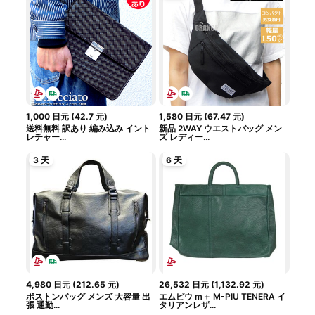
1,000
日元
(
42.7
元
)
1,580
日元
(
67.47
元
)
送料無料 訳あり 編み込み イント
新品 2WAY ウエストバッグ メン
レチャー...
ズ レディー...
3 天
6 天
4,980
日元
(
212.65
元
)
26,532
日元
(
1,132.92
元
)
ボストンバッグ メンズ 大容量 出
エムピウ m＋ M-PIU TENERA イ
張 通勤...
タリアンレザ...