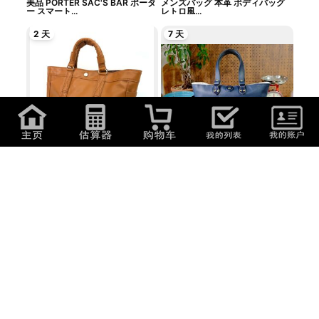
美品 PORTER SAC'S BAR ポータ
メンズバッグ 本革 ボディバッグ
ー スマート...
レトロ風...
2 天
7 天
11,000
日元
(
469.7
元
)
1
日元
(
0.04
元
)
PORTER ポーター FREE STYLE
◆ネイビーブルー牛革シュリンク
フリースタイ...
レザートー...
7 天
2 天