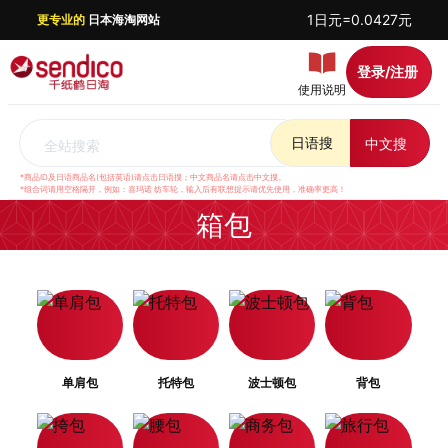
1日元=0.0427元
更专业的
日本海淘网站
登录/注册
使用说明
日语搜
中文搜
全站搜索
*商品ID及日语商品名(包括英语)请点击日语搜；中文商品名请点击中文搜。
*组合词请用空格隔开，例如：喜玛诺 纺车轮，输入后有联想提示请优先使用，准确率更高！
箱包
单肩包
托特包
波士顿包
背包