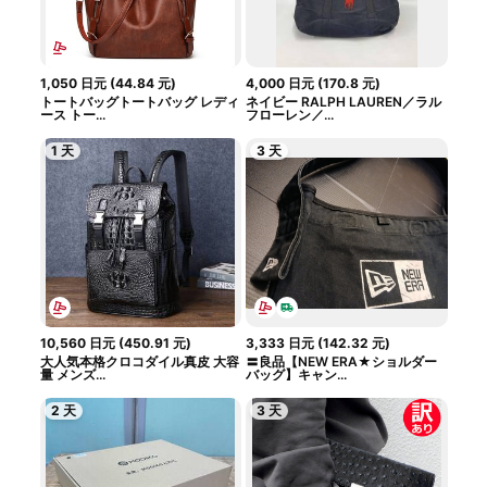
1,050
日元
(
44.84
元
)
4,000
日元
(
170.8
元
)
トートバッグトートバッグ レディ
ネイビー RALPH LAUREN／ラル
ース トー...
フローレン／...
1 天
3 天
10,560
日元
(
450.91
元
)
3,333
日元
(
142.32
元
)
大人気本格クロコダイル真皮 大容
〓良品【NEW ERA★ショルダー
量 メンズ...
バッグ】キャン...
2 天
3 天