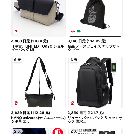
4,000
日元
(
170.8
元
)
3,160
日元
(
134.93
元
)
【中古】UNITED TOKYO ショル
新品 ノースフェイス ナップサッ
ダーバッグ MI...
ク ピーエ...
6 天
6 天
2,629
日元
(
112.26
元
)
2,850
日元
(
121.7
元
)
NANO universe(ナノユニバース)
リュックバックパック リュックサ
シボ革 エ...
ック 防水...
2 天
2 天