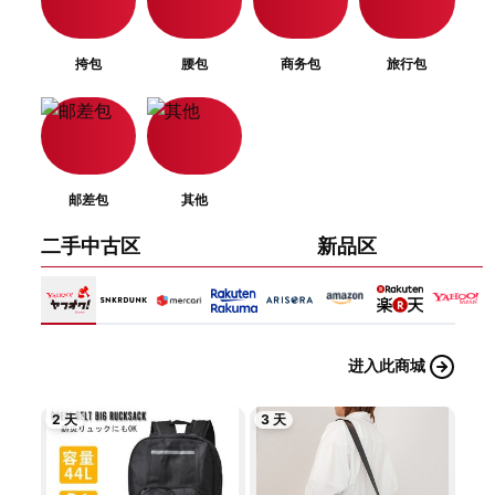
挎包
腰包
商务包
旅行包
邮差包
其他
二手中古区
新品区
进入此商城
2 天
3 天