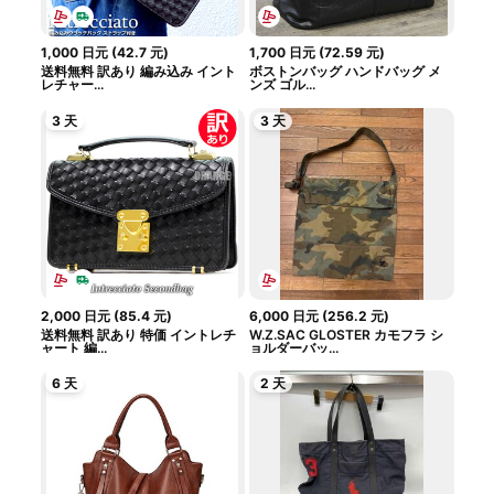
1,000
日元
(
42.7
元
)
1,700
日元
(
72.59
元
)
送料無料 訳あり 編み込み イント
ボストンバッグ ハンドバッグ メ
レチャー...
ンズ ゴル...
3 天
3 天
2,000
日元
(
85.4
元
)
6,000
日元
(
256.2
元
)
送料無料 訳あり 特価 イントレチ
W.Z.SAC GLOSTER カモフラ シ
ャート 編...
ョルダーバッ...
6 天
2 天