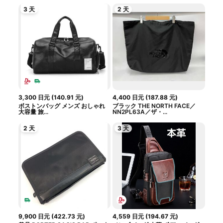
3 天
2 天
3,300
日元
(
140.91
元
)
4,400
日元
(
187.88
元
)
ボストンバッグ メンズ おしゃれ
ブラック THE NORTH FACE／
大容量 旅...
NN2PL63A／ザ・...
2 天
3 天
9,900
日元
(
422.73
元
)
4,559
日元
(
194.67
元
)