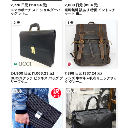
2,776
日元
(
118.54
元
)
2,000
日元
(
85.4
元
)
スマホポーチ スト ショルダーバ
送料無料 訳あり 特価 イントレチ
ッグ レト...
ャート 編...
2 天
1 天
24,900
日元
(
1,063.23
元
)
7,898
日元
(
337.24
元
)
GUCCI グッチ ビジネス バッグ ブ
メンズ 牛本革＋帆布リュックサッ
リーフケ...
ク グレー...
3 天
6 天