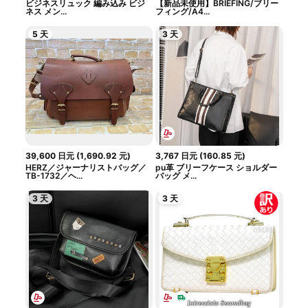
ビジネスリュック 編み込み ビジ
【新品未使用】BRIEFING/ブリー
ネス メン...
フィング/A4...
5 天
3 天
39,600
日元
(
1,690.92
元
)
3,767
日元
(
160.85
元
)
HERZ／ジャーナリストバッグ／
pu革 ブリーフケース ショルダー
TB-1732／ヘ...
バッグ メ...
3 天
3 天