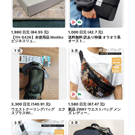
1,980
日元
(
84.55
元
)
1,000
日元
(
42.7
元
)
【YH-6436】未使用品 Modiko
送料無料 訳あり特価 オラオラ系
ビジネスリュ...
オースト...
7 天
3 天
3,300
日元
(
140.91
元
)
1,580
日元
(
67.47
元
)
ウエストクーリングバッグ エク
新品 2WAY ウエストバッグ メン
スプラスWI...
ズ レディー...
3 天
2 天