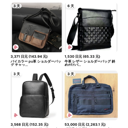
3 天
6 天
3,371
日元
(
143.94
元
)
1,530
日元
(
65.33
元
)
バイカラー pu革 ショルダーバッ
牛革 レザー ショルダーバッグ 斜
グ チャッ...
めがけバ...
3 天
3 天
3,568
日元
(
152.35
元
)
53,000
日元
(
2,263.1
元
)