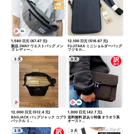
1,580
日元
(
67.47
元
)
12,100
日元
(
516.67
元
)
新品 2WAY ウエストバッグ メン
FUJITAKA ミニショルダーバッグ
ズ レディー...
フジタカ...
3 天
3 天
12,000
日元
(
512.4
元
)
1,000
日元
(
42.7
元
)
BAGJACK バッグジャック コブラ
送料無料 訳あり特価 オラオラ系
バックル ミ...
オースト...
3 天
3 天