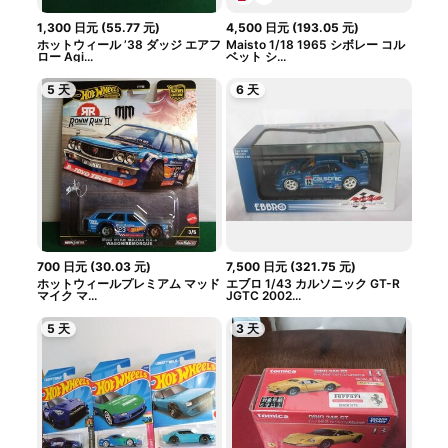
1,300
日元
(
55.77
元
)
4,500
日元
(
193.05
元
)
ホットウィール ’38 ダッジ エアフ
Maisto 1/18 1965 シボレー コル
ロー Agi...
ベット シ...
5 天
6 天
700
日元
(
30.03
元
)
7,500
日元
(
321.75
元
)
ホットウィールプレミアム マッド
エブロ 1/43 カルソニック GT-R
マイク マ...
JGTC 2002...
5 天
3 天