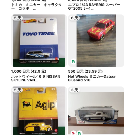
トミカ ミニカー キャラクタ
エブロ 1/43 RAYBRIG スーパー
ー コラボ ...
GT2005 レイ...
5 天
6 天
1,000
日元
(
42.9
元
)
550
日元
(
23.59
元
)
ホットウィール ’６９ NISSAN
Hot Wheels ミニカーDatsun
SKYLINE VAN...
Bluebird 510
5 天
3 天