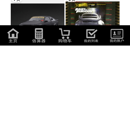
34,800
日元
(
1,492.92
元
)
920
日元
(
39.47
元
)
☆即決送料無料☆ IG2606 1/18
即決☆☆ポルシェ 911 カレラ RS
RWB AE86 Matt...
3.8 PORSCHE...
7 天
13:22:56
1,000
日元
(
42.9
元
)
2,200
日元
(
94.38
元
)
【未開封・シュリンク付】トミカ
数量3☆ホットウィール 1991
プレミアム...
MAZDA MX-5 MI...