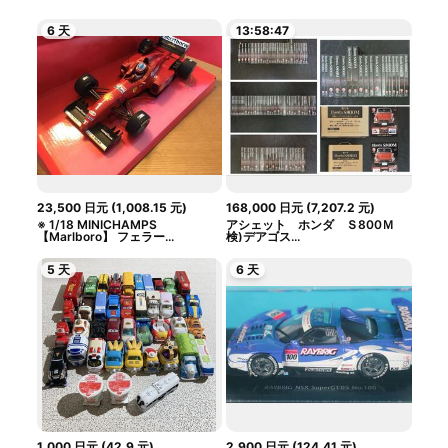
6 天
13:58:46
23,500
日元
(
1,008.15
元
)
168,000
日元
(
7,207.2
元
)
※ 1/18 MINICHAMPS
アシェット ホンダ Ｓ800Ｍ
【Marlboro】 フェラー...
検)デアゴス...
5 天
6 天
1,000
日元
(
42.9
元
)
2,900
日元
(
124.41
元
)