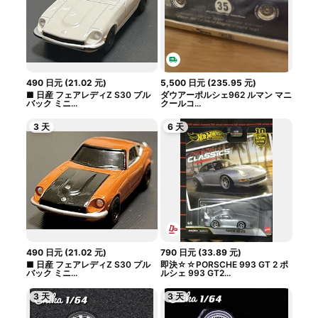
490
日元
(
21.02
元
)
5,500
日元
(
235.95
元
)
■ 日産 フェアレディZ S30 プル
ダウアーポルシェ962 ルマン マニ
バック ミニ...
クールコ...
3 天
6 天
490
日元
(
21.02
元
)
790
日元
(
33.89
元
)
■ 日産 フェアレディZ S30 プル
即決☆☆PORSCHE 993 GT 2 ポ
バック ミニ...
ルシェ 993 GT2...
3 天
3 天