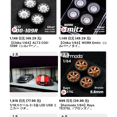
1,149
日元
(
49.29
元
)
1,149
日元
(
49.29
元
)
【Chika 1/64】ALT3 C00-
【Chika 1/64】WORK Emitz（シ
109R（シルバー／...
ルバー／タイ...
3 天
3 天
1,818
日元
(
77.99
元
)
699
日元
(
29.99
元
)
1/18スケール 2~3台 LED USB ミ
【Karmoda 1/64】Rays
ニカー ジオ...
TE37SL（ブロンズ／...
7 天
6 天