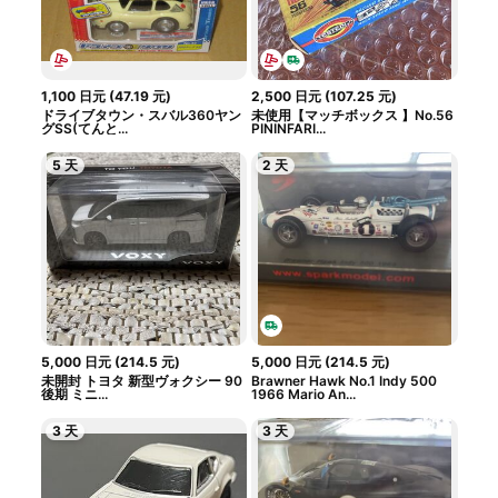
1,100
日元
(
47.19
元
)
2,500
日元
(
107.25
元
)
ドライブタウン・スバル360ヤン
未使用【マッチボックス 】No.56
グSS(てんと...
PININFARI...
5 天
2 天
5,000
日元
(
214.5
元
)
5,000
日元
(
214.5
元
)
未開封 トヨタ 新型ヴォクシー 90
Brawner Hawk No.1 Indy 500
後期 ミニ...
1966 Mario An...
3 天
3 天