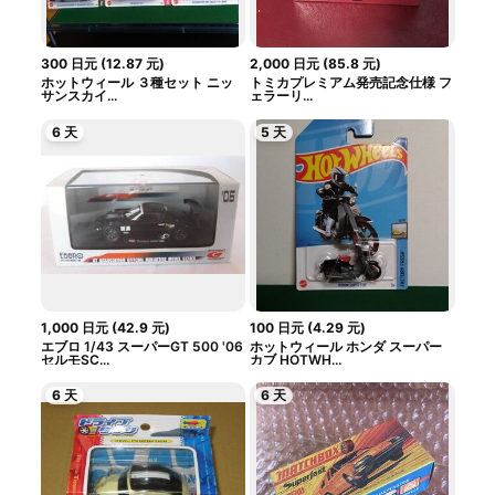
300
日元
(
12.87
元
)
2,000
日元
(
85.8
元
)
ホットウィール ３種セット ニッ
トミカプレミアム発売記念仕様 フ
サンスカイ...
ェラーリ...
6 天
5 天
1,000
日元
(
42.9
元
)
100
日元
(
4.29
元
)
エブロ 1/43 スーパーGT 500 '06
ホットウィール ホンダ スーパー
セルモSC...
カブ HOTWH...
6 天
6 天