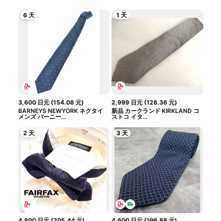
6 天
1 天
3,600
日元
(
154.08
元
)
2,999
日元
(
128.36
元
)
BARNEYS NEWYORK ネクタイ
新品 カークランド KIRKLAND コ
メンズ バーニー...
ストコ イタ...
2 天
3 天
4,800
日元
(
205.44
元
)
4,600
日元
(
196.88
元
)