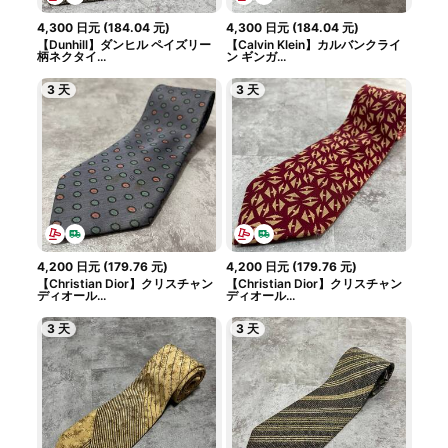
4,300
日元
(
184.04
元
)
4,300
日元
(
184.04
元
)
【Dunhill】ダンヒル ペイズリー
【Calvin Klein】カルバンクライ
柄ネクタイ...
ン ギンガ...
3 天
3 天
4,200
日元
(
179.76
元
)
4,200
日元
(
179.76
元
)
【Christian Dior】クリスチャン
【Christian Dior】クリスチャン
ディオール...
ディオール...
3 天
3 天