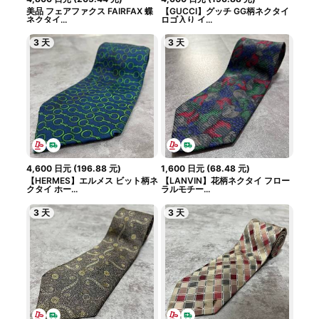
美品 フェアファクス FAIRFAX 蝶
【GUCCI】グッチ GG柄ネクタイ
ネクタイ...
ロゴ入り イ...
3 天
3 天
4,600
日元
(
196.88
元
)
1,600
日元
(
68.48
元
)
【HERMES】エルメス ビット柄ネ
【LANVIN】花柄ネクタイ フロー
クタイ ホー...
ラルモチー...
3 天
3 天