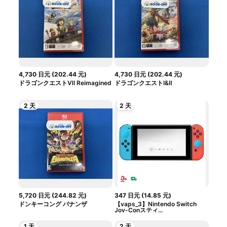
4,730
日元
(
202.44
元
)
4,730
日元
(
202.44
元
)
ドラゴンクエストⅦ Reimagined
ドラゴンクエストⅠ&Ⅱ
2 天
2 天
5,720
日元
(
244.82
元
)
347
日元
(
14.85
元
)
ドンキーコング バナンザ
【vaps_3】Nintendo Switch
Joy-Conスティ...
1 天
2 天