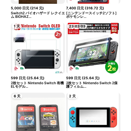
5,000
日元
(
214
元
)
7,400
日元
(
316.72
元
)
Switch2 バイオハザード レクイエ
[ニンテンドースイッチ2ソフト]
ム BIOHAZ...
ポケモンレ...
1 天
23:03:02
599
日元
(
25.64
元
)
599
日元
(
25.64
元
)
2枚セット Nintendo Switch 有機
2枚セット Nintendo Switch 2保
ELモデル...
護フィルム...
6 天
2 天