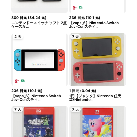
800
日元
(
34.24
元
)
236
日元
(
10.1
元
)
ニンテンドースイッチ ソフト 2点
【vaps_6】Nintendo Switch
ケースな...
Joy-Conスティ...
2 天
7 天
236
日元
(
10.1
元
)
1
日元
(
0.04
元
)
【vaps_6】Nintendo Switch
1円【ジャンク】Nintendo 任天
Joy-Conスティ...
堂/Nintendo...
7 天
7 天