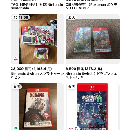
TAG【未使用品】★(2)Nintendo
Ω新品未開封!【Pokemon ポケモ
Switch本体...
ン LEGENDS Z...
15:11:37
2 天
28,000
日元
(
1,198.4
元
)
6,500
日元
(
278.2
元
)
Nintendo Switch スプラトゥーン
Nintendo Switch2 ドラゴンクエ
2 セット...
ストI&II、S...
6 天
6 天