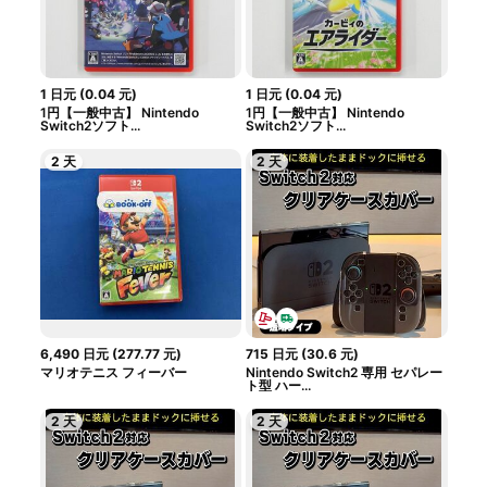
1
日元
(
0.04
元
)
1
日元
(
0.04
元
)
1円【一般中古】 Nintendo
1円【一般中古】 Nintendo
Switch2ソフト...
Switch2ソフト...
2 天
2 天
6,490
日元
(
277.77
元
)
715
日元
(
30.6
元
)
マリオテニス フィーバー
Nintendo Switch2 専用 セパレー
ト型 ハー...
2 天
2 天