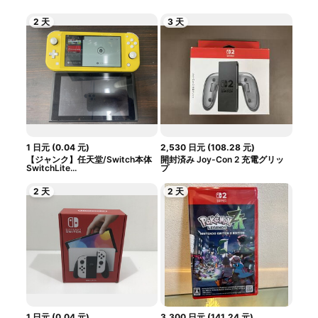
2 天
3 天
1
日元
(
0.04
元
)
2,530
日元
(
108.28
元
)
【ジャンク】任天堂/Switch本体
開封済み Joy-Con 2 充電グリッ
SwitchLite...
プ
2 天
2 天
1
日元
(
0.04
元
)
3,300
日元
(
141.24
元
)