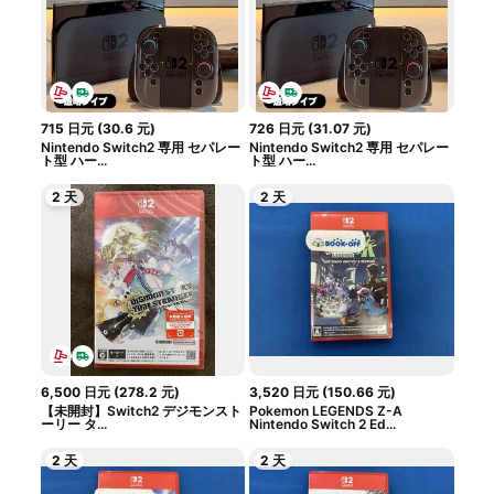
715
日元
(
30.6
元
)
726
日元
(
31.07
元
)
Nintendo Switch2 専用 セパレー
Nintendo Switch2 専用 セパレー
ト型 ハー...
ト型 ハー...
2 天
2 天
6,500
日元
(
278.2
元
)
3,520
日元
(
150.66
元
)
【未開封】Switch2 デジモンスト
Pokemon LEGENDS Z-A
ーリー タ...
Nintendo Switch 2 Ed...
2 天
2 天