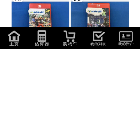
6,270
日元
(
268.36
元
)
3,520
日元
(
150.66
元
)
スプラトゥーン レイダース
Pokemon LEGENDS Z-A
Nintendo Switch 2 Ed...
2 天
2 天
696
日元
(
29.79
元
)
198
日元
(
8.47
元
)
【vaps_2】Nintendo Switch ゲ
【vaps_2】Nintendo Switch
ームリモコン...
Joy-Conスティ...