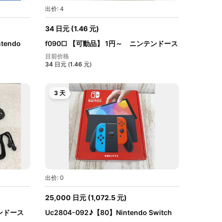
出价: 4
34
日元
(
1.46
元
)
endo
f090□ 【可動品】 1円～ ニンテンドース
イ...
目前价格
34
日元
(
1.46
元
)
3 天
出价: 0
25,000
日元
(
1,072.5
元
)
ンドース
Uc2804-092♪【80】Nintendo Switch