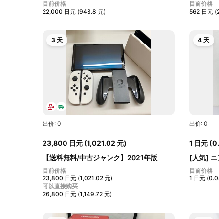
ELモデ...
本...
目前价格
目前价格
22,000
日元
(
943.8
元
)
562
日元
(
3 天
4 天
出价: 0
出价: 0
23,800
日元
(
1,021.02
元
)
1
日元
(
0
【送料無料/中古ジャンク】2021年版
[人気] 
Ninten...
ル...
目前价格
目前价格
23,800
日元
(
1,021.02
元
)
1
日元
(
0.
可以直接购买
26,800
日元
(
1,149.72
元
)