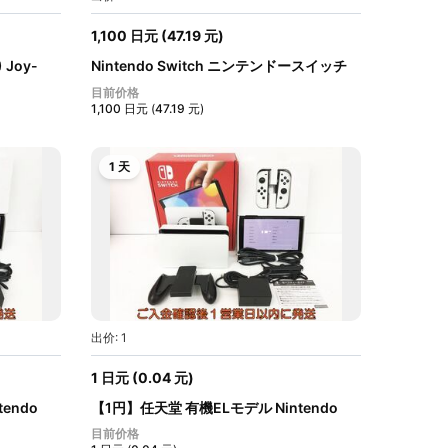
1,100
日元
(
47.19
元
)
 Joy-
Nintendo Switch ニンテンドースイッチ
本...
目前价格
1,100
日元
(
47.19
元
)
1 天
出价: 1
1
日元
(
0.04
元
)
endo
【1円】任天堂 有機ELモデル Nintendo
Swit...
目前价格