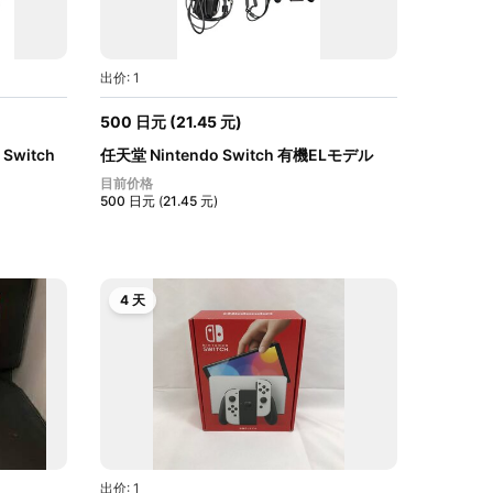
出价: 1
500
日元
(
21.45
元
)
Switch
任天堂 Nintendo Switch 有機ELモデル
HEG-...
目前价格
500
日元
(
21.45
元
)
4 天
出价: 1