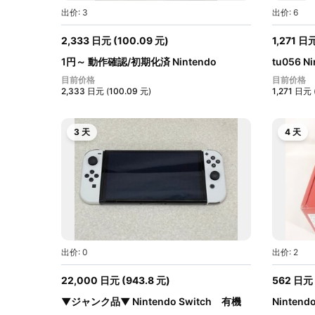
出价: 3
出价: 6
2,333
日元
(
100.09
元
)
1,271
日
1円～ 動作確認/初期化済 Nintendo
tu056 N
Switch...
ワ...
目前价格
目前价格
2,333
日元
(
100.09
元
)
1,271
日元
3 天
4 天
出价: 0
出价: 2
22,000
日元
(
943.8
元
)
562
日元
▼ジャンク品▼ Nintendo Switch 有機
Ninten