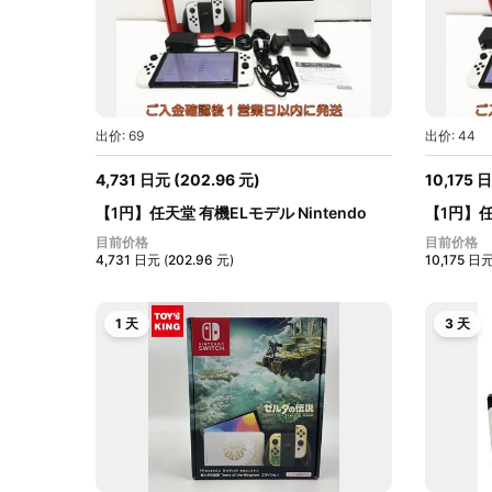
出价: 69
出价: 44
4,731
日元
(
202.96
元
)
10,175
日
【1円】任天堂 有機ELモデル Nintendo
【1円】任
Swit...
Swit...
目前价格
目前价格
4,731
日元
(
202.96
元
)
10,175
日
1 天
3 天