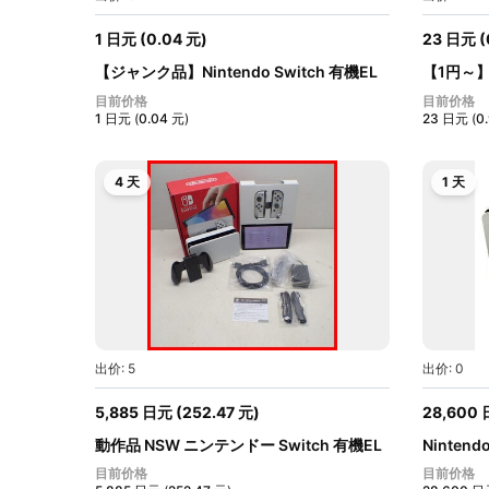
1
日元
(
0.04
元
)
23
日元
(
【ジャンク品】Nintendo Switch 有機EL
【1円～
モデ...
み】...
目前价格
目前价格
1
日元
(
0.04
元
)
23
日元
(
0
4 天
1 天
出价: 5
出价: 0
5,885
日元
(
252.47
元
)
28,600
動作品 NSW ニンテンドー Switch 有機EL
Nintend
モ...
モデル...
目前价格
目前价格