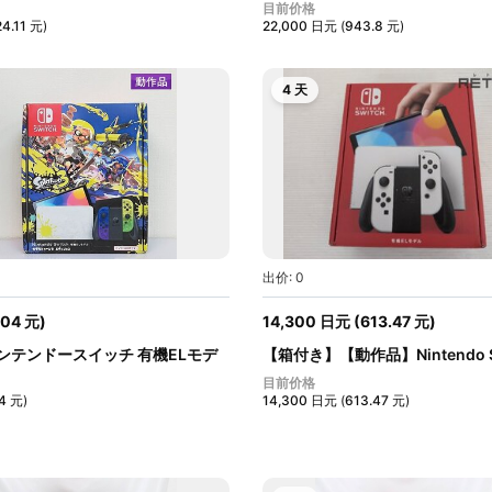
イッ...
目前价格
24.11
元
)
22,000
日元
(
943.8
元
)
4 天
出价: 0
.04
元
)
14,300
日元
(
613.47
元
)
ニンテンドースイッチ 有機ELモデ
【箱付き】【動作品】Nintendo S
体...
目前价格
04
元
)
14,300
日元
(
613.47
元
)