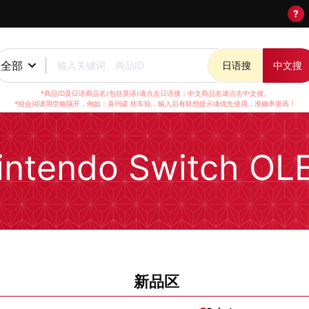
?
全部
输入关键词、商品ID
日语搜
中文搜
*商品ID及日语商品名(包括英语)请点击日语搜；中文商品名请点击中文搜。
*组合词请用空格隔开，例如：喜玛诺 纺车轮，输入后有联想提示请优先使用，准确率更高！
intendo Switch OL
新品区