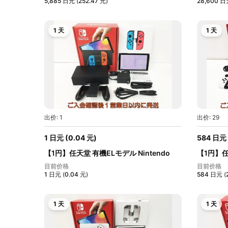
5,885
日元
(
252.47
元
)
28,600
日
1 天
1 天
出价: 1
出价: 29
1
日元
(
0.04
元
)
584
日元
【1円】任天堂 有機ELモデル Nintendo
【1円】任
Swit...
Swit...
目前价格
目前价格
1
日元
(
0.04
元
)
584
日元
(
1 天
1 天