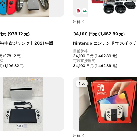
出价: 0
日元
(
978.12
元
)
34,100
日元
(
1,462.89
元
)
料/中古ジャンク】2021年版
Nintendo ニンテンドウ スイッチ 
有...
目前价格
元
(
978.12
元
)
34,100
日元
(
1,462.89
元
)
买
可以直接购买
元
(
1,106.82
元
)
34,100
日元
(
1,462.89
元
)
1 天
出价: 0