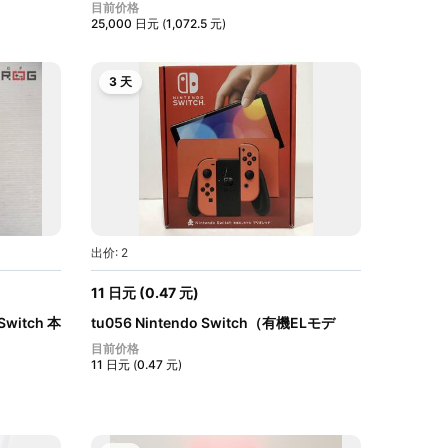
有機EL...
目前价格
25,000
日元
(
1,072.5
元
)
3 天
出价: 2
11
日元
(
0.47
元
)
witch 本
tu056 Nintendo Switch（有機ELモデ
ル） Jo...
目前价格
11
日元
(
0.47
元
)