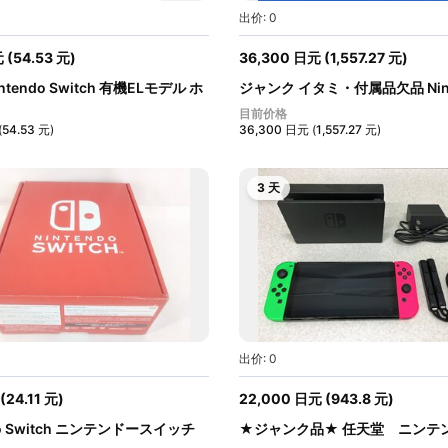
出价: 0
元
(
54.53
元
)
36,300
日元
(
1,557.27
元
)
intendo Switch 有機ELモデル ホ
ジャンク イタミ・付属品欠品 Nint
Swi...
目前价格
(
54.53
元
)
36,300
日元
(
1,557.27
元
)
3 天
出价: 0
(
24.11
元
)
22,000
日元
(
943.8
元
)
do Switch ニンテンドースイッチ
★ジャンク品★ 任天堂 ニンテ