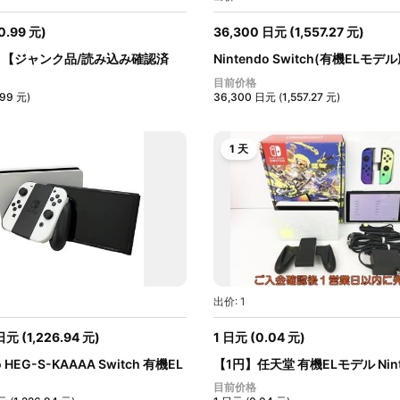
0.99
元
)
36,300
日元
(
1,557.27
元
)
】【ジャンク品/読み込み確認済
Nintendo Switch(有機ELモデル)
Con(L)...
目前价格
.99
元
)
36,300
日元
(
1,557.27
元
)
1 天
出价: 1
日元
(
1,226.94
元
)
1
日元
(
0.04
元
)
o HEG-S-KAAAA Switch 有機EL
【1円】任天堂 有機ELモデル Nint
Swit...
目前价格