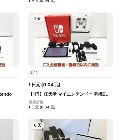
1
日元
(
0.04
元
)
1 天
出价: 1
1
日元
(
0.04
元
)
endo
【1円】任天堂 マイニンテンドー 有機EL
モ...
目前价格
1
日元
(
0.04
元
)
6 天