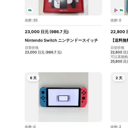
出价: 55
出价: 0
23,000
日元
(
986.7
元
)
22,800
Nintendo Switch ニンテンドースイッチ
【送料無
本...
Ninten...
目前价格
目前价格
23,000
日元
(
986.7
元
)
22,800
日
可以直接购
25,800
日
6 天
2 天
出价: 0
出价: 2