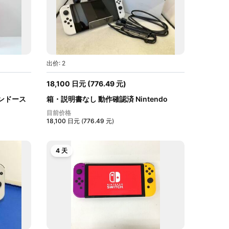
出价: 2
18,100
日元
(
776.49
元
)
ンテンドース
箱・説明書なし 動作確認済 Nintendo
Switc...
目前价格
18,100
日元
(
776.49
元
)
4 天