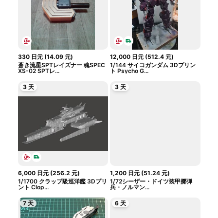
330
日元
(
14.09
元
)
12,000
日元
(
512.4
元
)
蒼き流星SPTレイズナー 魂SPEC
1/144 サイコガンダム 3Dプリン
XS-02 SPTレ...
ト Psycho G...
3 天
3 天
6,000
日元
(
256.2
元
)
1,200
日元
(
51.24
元
)
1/1700 クラップ級巡洋艦 3Dプリ
1/72シーザー・ドイツ装甲擲弾
ント Clop...
兵・ノルマン...
7 天
6 天