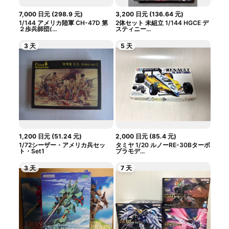
7,000
日元
(
298.9
元
)
3,200
日元
(
136.64
元
)
1/144 アメリカ陸軍 CH-47D 第
2体セット 未組立 1/144 HGCE デ
２歩兵師団(...
スティニー...
3 天
5 天
1,200
日元
(
51.24
元
)
2,000
日元
(
85.4
元
)
1/72シーザー・アメリカ兵セッ
タミヤ 1/20 ルノーRE-30Bターボ
ト・Set1
プラモデ...
3 天
7 天