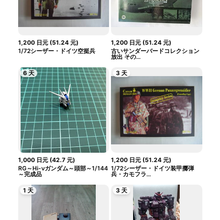
1,200
日元
(
51.24
元
)
1,200
日元
(
51.24
元
)
1/72シーザー・ドイツ空挺兵
古いサンダーバードコレクション
放出 その...
6 天
3 天
1,000
日元
(
42.7
元
)
1,200
日元
(
51.24
元
)
RG～Hi-νガンダム～頭部～1/144
1/72シーザー・ドイツ装甲擲弾
～完成品
兵・カモフラ...
1 天
3 天