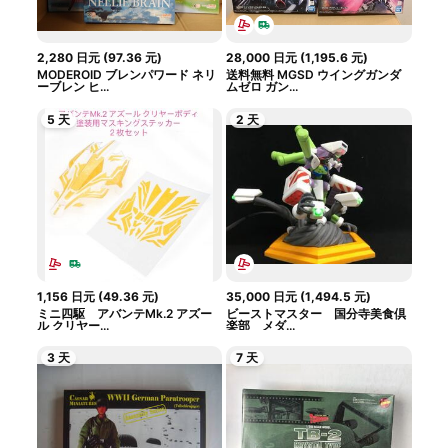
2,280
日元
(
97.36
元
)
28,000
日元
(
1,195.6
元
)
MODEROID ブレンパワード ネリ
送料無料 MGSD ウイングガンダ
ーブレン ヒ...
ムゼロ ガン...
5 天
2 天
1,156
日元
(
49.36
元
)
35,000
日元
(
1,494.5
元
)
ミニ四駆 アバンテMk.2 アズー
ビーストマスター 国分寺美食倶
ル クリヤー...
楽部 メダ...
3 天
7 天