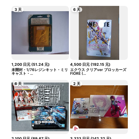
3 天
6 天
1,200
日元
(
51.24
元
)
4,500
日元
(
192.15
元
)
未開封・1/76レジンキット・ミリ
エクウス クリアver ブロッカーズ
キャスト・...
FIORE (...
6 天
2 天
2,100
日元
(
89.67
元
)
3,333
日元
(
142.32
元
)