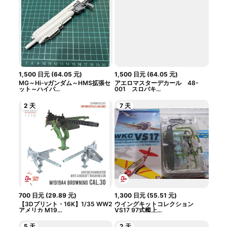
1,500
日元
(
64.05
元
)
1,500
日元
(
64.05
元
)
MG～Hi-νガンダム～HMS拡張セ
アエロマスターデカール 48-
ット～ハイパ...
001 スロバキ...
2 天
7 天
700
日元
(
29.89
元
)
1,300
日元
(
55.51
元
)
【3Dプリント・16K】1/35 WW2
ウイングキットコレクション
アメリカ M19...
VS17 97式艦上...
5 天
2 天