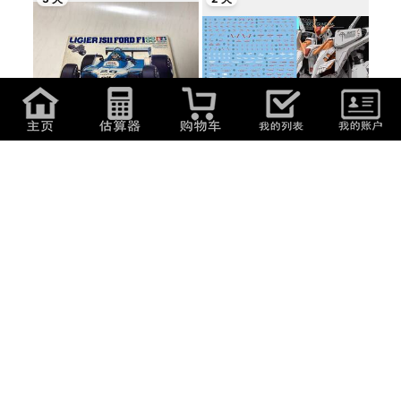
2,000
日元
(
85.4
元
)
580
日元
(
24.77
元
)
タミヤ 1/20 リジェJS11フォード
HG 1/144 クスィーガンダム用水
F-1 プラモ...
転写式デカ...
2 天
2 天
550
日元
(
23.48
元
)
4,950
日元
(
211.37
元
)
HG 1/144 ジム・コマンド(宇宙戦
【中古】ガンダム）バンダイ
仕様)用水...
1/144 RG 拡張...