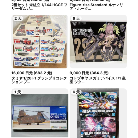
2種セット 未組立 1/144 HGCE フ
Figure-rise Standard ルナマリ
リーダムガ...
ア・ホーク...
2 天
6 天
16,000
日元
(
683.2
元
)
9,000
日元
(
384.3
元
)
タミヤ 1/20 F1 グランプリコレク
コトブキヤ メガミデバイス 1/1 皇
ション プ...
巫 ツク...
1 天
6 天