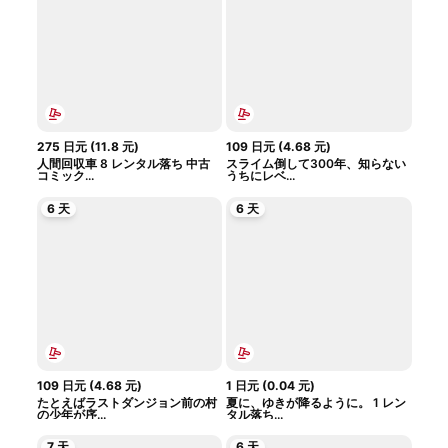
275
日元
(
11.8
元
)
109
日元
(
4.68
元
)
人間回収車 8 レンタル落ち 中古
スライム倒して300年、知らない
コミック...
うちにレベ...
6 天
6 天
109
日元
(
4.68
元
)
1
日元
(
0.04
元
)
たとえばラストダンジョン前の村
夏に、ゆきが降るように。 1 レン
の少年が序...
タル落ち...
7 天
6 天