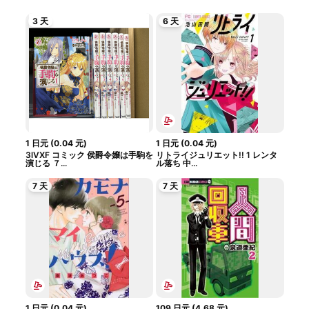
3 天
6 天
1
日元
(
0.04
元
)
1
日元
(
0.04
元
)
3lVXF コミック 侯爵令嬢は手駒を
リトライジュリエット!! 1 レンタ
演じる ７...
ル落ち 中...
7 天
7 天
1
日元
(
0.04
元
)
109
日元
(
4.68
元
)