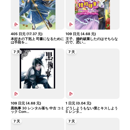
405
日元
(
17.37
元
)
109
日元
(
4.68
元
)
本好きの下剋上 司書になるために
王子、婚約破棄したのはそちらな
は手段を...
ので、恐い...
7 天
7 天
109
日元
(
4.68
元
)
1
日元
(
0.04
元
)
黒執事 30 レンタル落ち 中古 コミ
どうしようもない僕とキスしよう
ック Com...
5 レンタ...
7 天
7 天