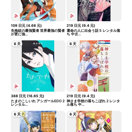
109
日元
(
4.68
元
)
219
日元
(
9.4
元
)
失格紋の最強賢者 世界最強の賢者
運命の人に出会う話 5 レンタル落
が更に強...
ち 中古...
6 天
6 天
388
日元
(
16.65
元
)
219
日元
(
9.4
元
)
たまのこしいれ アシガールEDO 2
神さま学校の落ちこぼれ 2 レンタ
レンタル...
ル落ち 中...
6 天
6 天