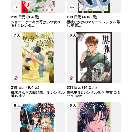
219
日元
(
9.4
元
)
109
日元
(
4.68
元
)
ショートケーキの苺はいつ食べ
機械じかけのマリー 2 レンタル落
る? 4 レンタ...
ち 中古...
7 天
6 天
219
日元
(
9.4
元
)
331
日元
(
14.2
元
)
柚木さんちの四兄弟。 3 レンタル
黒執事 32 レンタル落ち 中古 コミ
落ち 中古...
ック Com...
6 天
6 天