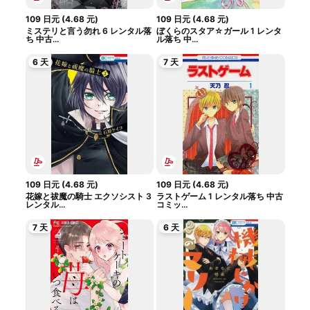
109
日元
(
4.68
元
)
109
日元
(
4.68
元
)
ミステリと言う勿れ 6 レンタル落
ぼくらのスタア☆ガール 1 レンタ
ち 中古...
ル落ち 中...
6 天
7 天
109
日元
(
4.68
元
)
109
日元
(
4.68
元
)
花嫁と祓魔の騎士 エクソシスト 3
ラストゲーム 1 レンタル落ち 中古
レンタル...
コミッ...
7 天
6 天