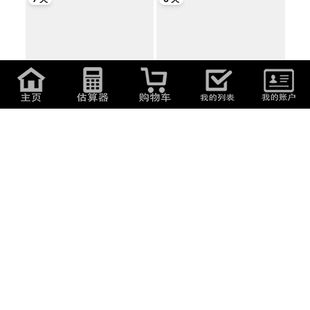
109
日元
(
4.68
元
)
1
日元
(
0.04
元
)
追放された元令嬢、森で拾った皇
もいちどあなたに 1 レンタル落ち
子に溺愛さ...
中古 コ...
6 天
7 天
109
日元
(
4.68
元
)
109
日元
(
4.68
元
)
たとえばラストダンジョン前の村
ねこ、はじめました ニャンとも気
の少年が序...
になるニ...