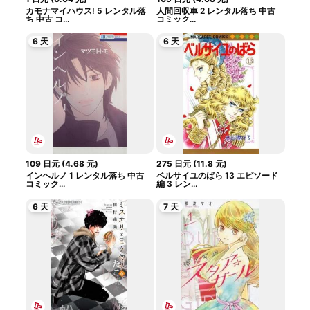
カモナマイハウス! 5 レンタル落
人間回収車 2 レンタル落ち 中古
ち 中古 コ...
コミック...
6 天
6 天
109
日元
(
4.68
元
)
275
日元
(
11.8
元
)
インヘルノ 1 レンタル落ち 中古
ベルサイユのばら 13 エピソード
コミック...
編 3 レン...
6 天
7 天