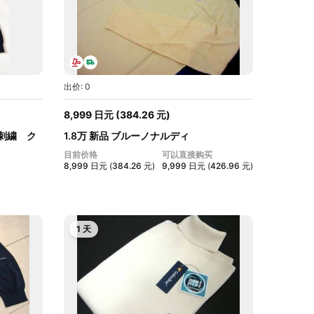
出价: 0
8,999
日元
(
384.26
元
)
刺繍 ク
1.8万 新品 ブルーノナルディ
BrunoNaldi...
目前价格
可以直接购买
8,999
日元
(
384.26
元
)
9,999
日元
(
426.96
元
)
1 天