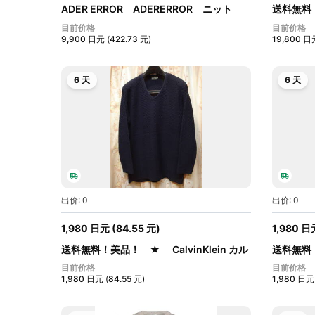
ADER ERROR ADERERROR ニット
送料無料！
サイズ3
LAUREN 
目前价格
目前价格
9,900
日元
(
422.73
元
)
19,800
日
6 天
6 天
出价: 0
出价: 0
1,980
日元
(
84.55
元
)
1,980
日
送料無料！美品！ ★ CalvinKlein カル
送料無料
バ...
麻：10...
目前价格
目前价格
1,980
日元
(
84.55
元
)
1,980
日元