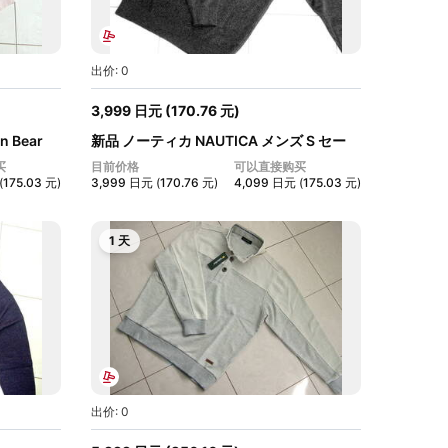
出价: 0
3,999
日元
(
170.76
元
)
 Bear
新品 ノーティカ NAUTICA メンズ S セー
タ...
买
目前价格
可以直接购买
(
175.03
元
)
3,999
日元
(
170.76
元
)
4,099
日元
(
175.03
元
)
1 天
出价: 0