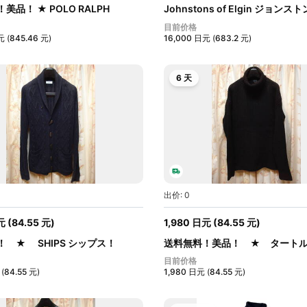
美品！ ★ POLO RALPH
Johnstons of Elgin ジョン
ポ...
エ...
目前价格
元
(
845.46
元
)
16,000
日元
(
683.2
元
)
6 天
出价: 0
元
(
84.55
元
)
1,980
日元
(
84.55
元
)
！ ★ SHIPS シップス！
送料無料！美品！ ★ タート
ー...
目前价格
(
84.55
元
)
1,980
日元
(
84.55
元
)