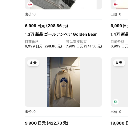
出价: 0
出价: 0
6,999
日元
(
298.86
元
)
6,999
日
1.3万 新品 ゴールデンベア Golden Bear
1.4万 新
メ...
メ...
目前价格
可以直接购买
目前价格
6,999
日元
(
298.86
元
)
7,999
日元
(
341.56
元
)
6,999
日
4 天
6 天
出价: 0
出价: 0
9,900
日元
(
422.73
元
)
19,800