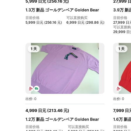
5,999
日元
(
256.16
元
)
27,999
1.3万 新品 ゴールデンベア Golden Bear
3.9万 新
メ...
HOMME..
目前价格
可以直接购买
目前价格
5,999
日元
(
256.16
元
)
6,999
日元
(
298.86
元
)
27,999
日
可以直接购
29,999
日
1 天
1 天
出价: 0
出价: 0
4,999
日元
(
213.46
元
)
7,999
日
1.2万 新品 ゴールデンベア Golden Bear
1.6万 新
メ...
メ...
目前价格
可以直接购买
目前价格