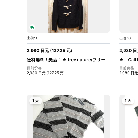
出价: 0
出价: 0
2,980
日元
(
127.25
元
)
2,980
日
送料無料！美品！ ★ free nature/フリー
★ Cal
ネ...
色...
目前价格
目前价格
2,980
日元
(
127.25
元
)
2,980
日元
1 天
1 天