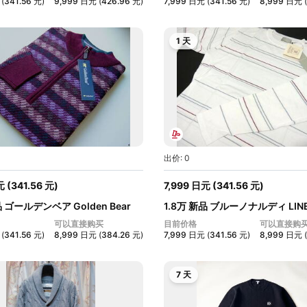
(
341.56
元
)
9,999
日元
(
426.96
元
)
7,999
日元
(
341.56
元
)
8,999
日元
(
1 天
出价: 0
元
(
341.56
元
)
7,999
日元
(
341.56
元
)
品 ゴールデンベア Golden Bear
1.8万 新品 ブルーノナルディ LINE
メ...
可以直接购买
目前价格
可以直接购
(
341.56
元
)
8,999
日元
(
384.26
元
)
7,999
日元
(
341.56
元
)
8,999
日元
(
7 天