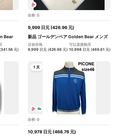
出价: 0
9,999
日元
(
426.96
元
)
 Bear
新品 ゴールデンベア Golden Bear メンズ
L...
买
目前价格
可以直接购买
(
341.56
元
)
9,999
日元
(
426.96
元
)
10,998
日元
(
469.61
元
)
1 天
出价: 0
10,978
日元
(
468.76
元
)