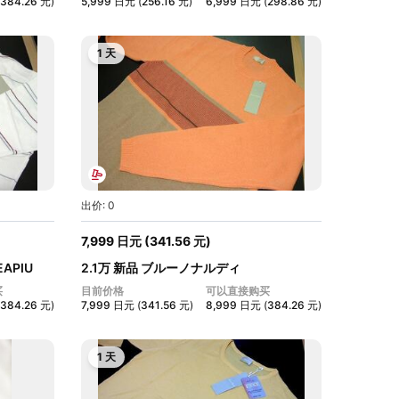
384.26
元
)
5,999
日元
(
256.16
元
)
6,999
日元
(
298.86
元
)
1 天
出价: 0
7,999
日元
(
341.56
元
)
APIU
2.1万 新品 ブルーノナルディ
BrunoNaldi...
买
目前价格
可以直接购买
384.26
元
)
7,999
日元
(
341.56
元
)
8,999
日元
(
384.26
元
)
1 天