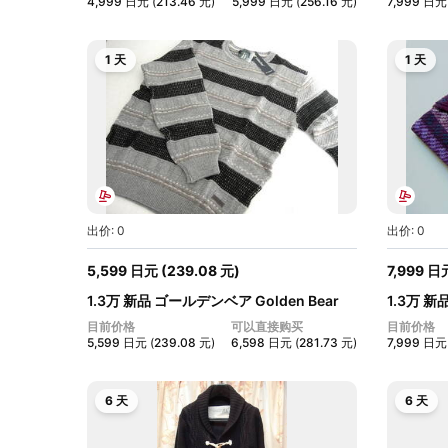
4,999
日元
(
213.46
元
)
5,999
日元
(
256.16
元
)
7,999
日元
1 天
1 天
出价: 0
出价: 0
5,599
日元
(
239.08
元
)
7,999
日
1.3万 新品 ゴールデンベア Golden Bear
1.3万 新
メ...
メ...
目前价格
可以直接购买
目前价格
5,599
日元
(
239.08
元
)
6,598
日元
(
281.73
元
)
7,999
日元
6 天
6 天