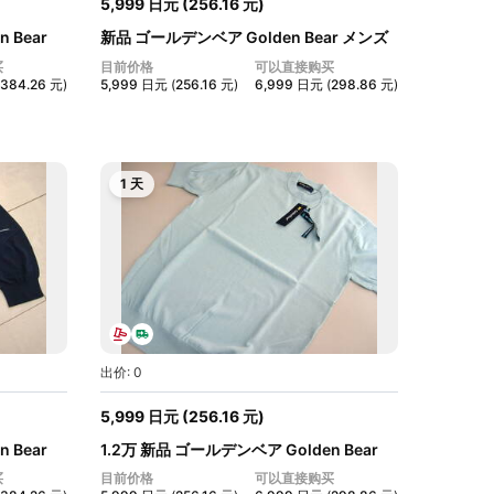
5,999
日元
(
256.16
元
)
 Bear
新品 ゴールデンベア Golden Bear メンズ
L...
买
目前价格
可以直接购买
384.26
元
)
5,999
日元
(
256.16
元
)
6,999
日元
(
298.86
元
)
1 天
出价: 0
5,999
日元
(
256.16
元
)
 Bear
1.2万 新品 ゴールデンベア Golden Bear
メ...
买
目前价格
可以直接购买