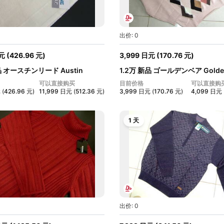
出价: 0
元
(
426.96
元
)
3,999
日元
(
170.76
元
)
品 オースチンリード Austin
1.2万 新品 ゴールデンベア Golden
メ...
可以直接购买
目前价格
可以直接购
元
(
426.96
元
)
11,999
日元
(
512.36
元
)
3,999
日元
(
170.76
元
)
4,099
日元
1 天
出价: 0