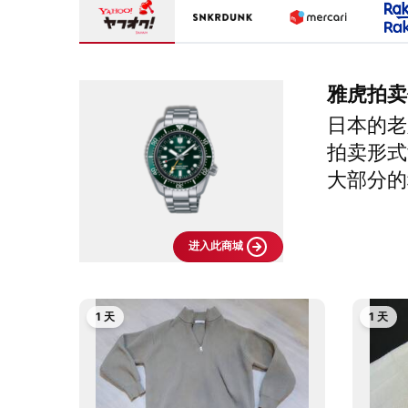
雅虎拍卖
日本的老
拍卖形式
大部分的
进入此商城
1 天
1 天