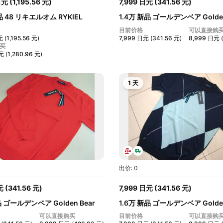
日元
(
1,195.56
元
)
7,999
日元
(
341.56
元
)
品 48 リキエルオム RYKIEL
1.4万 新品 ゴールデンベア Golden
.
メ...
目前价格
可以直接购
元
(
1,195.56
元
)
7,999
日元
(
341.56
元
)
8,999
日元
(
买
元
(
1,280.96
元
)
1 天
出价: 0
元
(
341.56
元
)
7,999
日元
(
341.56
元
)
品 ゴールデンベア Golden Bear
1.6万 新品 ゴールデンベア Golden
メ...
可以直接购买
目前价格
可以直接购