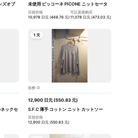
ストンズオブ
未使用 ピッコーネ PICONE ニットセータ
ー...
目前价格
可以直接购买
10,978
日元
(
468.76
元
)
11,078
日元
(
473.03
元
)
1 天
出价: 0
12,900
日元
(
550.83
元
)
ルネックセ
S.F.C 薄手 コットン ニット カットソー
サ...
目前价格
12,900
日元
(
550.83
元
)