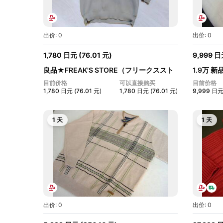
出价: 0
出价: 0
1,780
日元
(
76.01
元
)
9,999
日
良品★FREAK'S STORE（フリークススト
1.9万 新
ア）★...
Reed...
目前价格
可以直接购买
目前价格
1,780
日元
(
76.01
元
)
1,780
日元
(
76.01
元
)
9,999
日
1 天
1 天
出价: 0
出价: 0