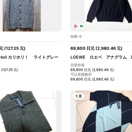
出价: 0
元
(
127.25
元
)
69,800
日元
(
2,980.46
元
)
i Holi カリホリ！ ライトグレー
LOEWE ロエベ アナグラム 
ルー...
目前价格
(
127.25
元
)
69,800
日元
(
2,980.46
元
)
可以直接购买
69,800
日元
(
2,980.46
元
)
1 天