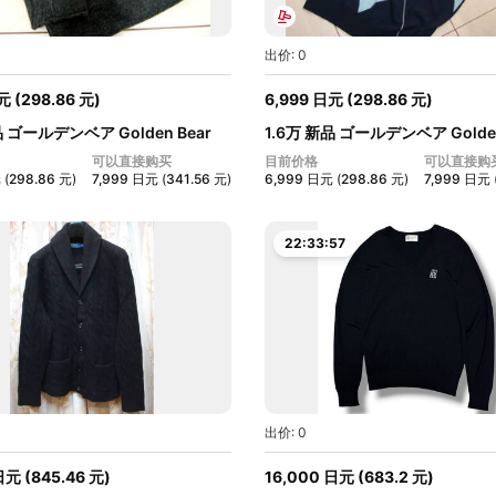
出价: 0
元
(
298.86
元
)
6,999
日元
(
298.86
元
)
品 ゴールデンベア Golden Bear
1.6万 新品 ゴールデンベア Golden
メ...
可以直接购买
目前价格
可以直接购
元
(
298.86
元
)
7,999
日元
(
341.56
元
)
6,999
日元
(
298.86
元
)
7,999
日元
22:33:56
出价: 0
日元
(
845.46
元
)
16,000
日元
(
683.2
元
)