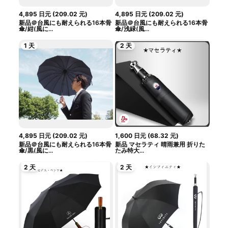
4,895
日元
(
209.02
元
)
4,895
日元
(
209.02
元
)
新品＠台風にも耐えられる16本骨
新品＠台風にも耐えられる16本骨
傘/紺(風に...
傘/浅緑(風...
1 天
2 天
4,895
日元
(
209.02
元
)
1,600
日元
(
68.32
元
)
新品＠台風にも耐えられる16本骨
新品 マセラティ 晴雨兼用 折りた
傘/黒(風に...
たみ特大...
2 天
2 天