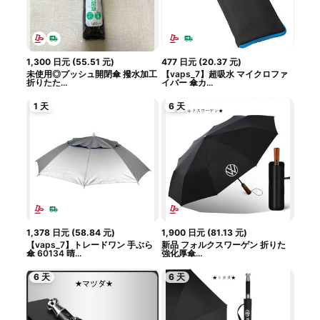
1,300
日元
(
55.51
元
)
477
日元
(
20.37
元
)
未使用◎プッシュ開閉傘 撥水加工
【vaps_7】超吸水 マイクロファ
折りたた...
イバー 傘カ...
1 天
6 天
1,378
日元
(
58.84
元
)
1,900
日元
(
81.13
元
)
【vaps_7】トレードワン 手ぶら
新品 フォルクスワーゲン 折りた
傘 60134 晴...
強化厚傘...
6 天
6 天