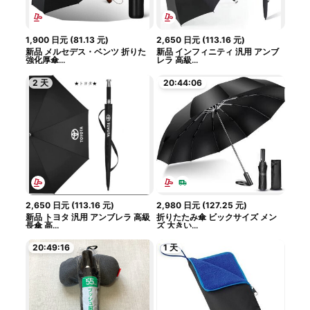
1,900
日元
(
81.13
元
)
2,650
日元
(
113.16
元
)
新品 メルセデス・ベンツ 折りた
新品 インフィニティ 汎用 アンブ
強化厚傘...
レラ 高級...
2 天
20:44:05
2,650
日元
(
113.16
元
)
2,980
日元
(
127.25
元
)
新品 トヨタ 汎用 アンブレラ 高級
折りたたみ傘 ビックサイズ メン
長傘 高...
ズ 大きい...
20:49:15
1 天