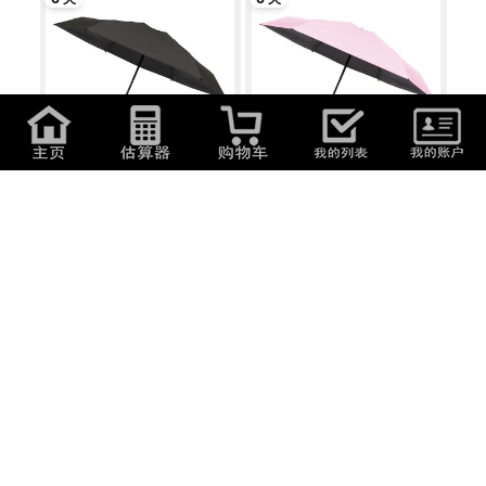
1,450
日元
(
61.91
元
)
1,450
日元
(
61.91
元
)
UPF50＋ 晴雨兼用 アーバンブラ
折りたたみ傘 晴雨兼用 UPF50＋
ック 折りた...
軽量220g...
6 天
6 天
1,450
日元
(
61.91
元
)
1,280
日元
(
54.66
元
)
UPF50＋ 晴雨兼用 折りたたみ傘
折り畳み傘 晴雨兼用 日傘 雨傘 紫
軽量220g...
外線対策...