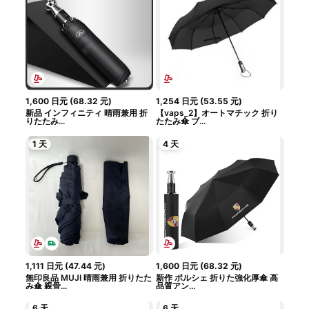
1,600
日元
(
68.32
元
)
1,254
日元
(
53.55
元
)
新品 インフィニティ 晴雨兼用 折
【vaps_2】オートマチック 折り
りたたみ...
たたみ傘 ブ...
1 天
4 天
1,111
日元
(
47.44
元
)
1,600
日元
(
68.32
元
)
無印良品 MUJI 晴雨兼用 折りたた
新作 ポルシェ 折りた強化厚傘 高
み傘 親骨...
品質アン...
6 天
6 天