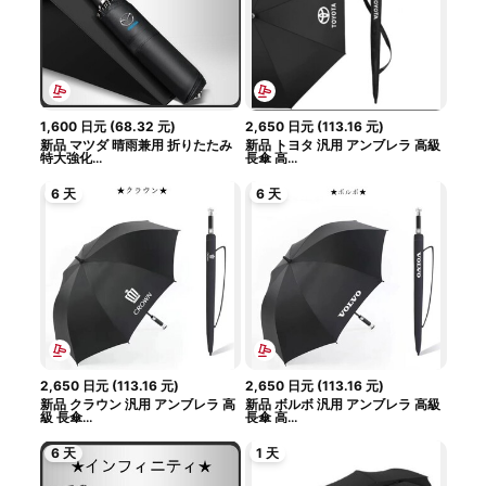
1,600
日元
(
68.32
元
)
2,650
日元
(
113.16
元
)
新品 マツダ 晴雨兼用 折りたたみ
新品 トヨタ 汎用 アンブレラ 高級
特大強化...
長傘 高...
6 天
6 天
2,650
日元
(
113.16
元
)
2,650
日元
(
113.16
元
)
新品 クラウン 汎用 アンブレラ 高
新品 ボルボ 汎用 アンブレラ 高級
級 長傘...
長傘 高...
6 天
1 天