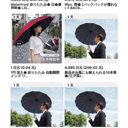
Waterfront 折りたたみ傘 日傘兼
Wpc. 雨傘 [バックパックが濡れな
用雨傘 LIG...
い] BACK...
1 天
1 天
1
日元
(
0.04
元
)
4,895
日元
(
209.02
元
)
1円 逆さ傘 折りたたみ 自動開閉
新品＠台風にも耐えられる16本骨
メンズ ワ...
傘/江戸茶(...
1 天
1 天