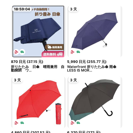
18:59:03
3 天
870
日元
(
37.15
元
)
5,990
日元
(
255.77
元
)
折りたたみ 日傘 晴雨兼用 自
Waterfront 折りたたみ傘 雨傘
動開閉 ワ...
LESS IS MOR...
3 天
3 天
4,860
日元
(
207.52
元
)
6,370
日元
(
272
元
)