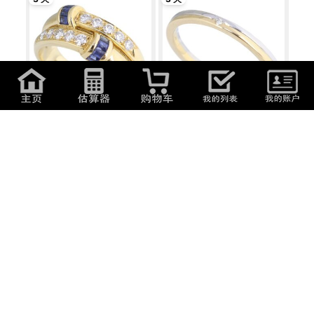
197,000
日元
(
8,411.9
元
)
59,000
日元
(
2,519.3
元
)
サファイア ダイヤモンド リング
ESTELLE エステール ダイヤモン
ジュエリ...
ド リング...
3 天
3 天
79,000
日元
(
3,373.3
元
)
79,000
日元
(
3,373.3
元
)
ラピスラズリ リング ダイヤモン
デザインリング ジュエリー
ド ジュエ...
K18PG 6号 2.6g...