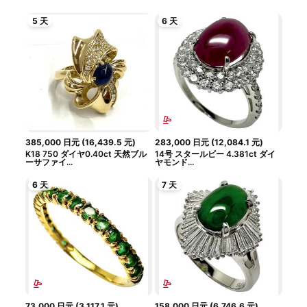
5 天
6 天
385,000
日元
(
16,439.5
元
)
283,000
日元
(
12,084.1
元
)
K18 750 ダイヤ0.40ct 天然ブル
14号 スタールビー 4.381ct ダイ
ーサファイ...
ヤモンド...
6 天
7 天
73,000
日元
(
3,117.1
元
)
158,000
日元
(
6,746.6
元
)