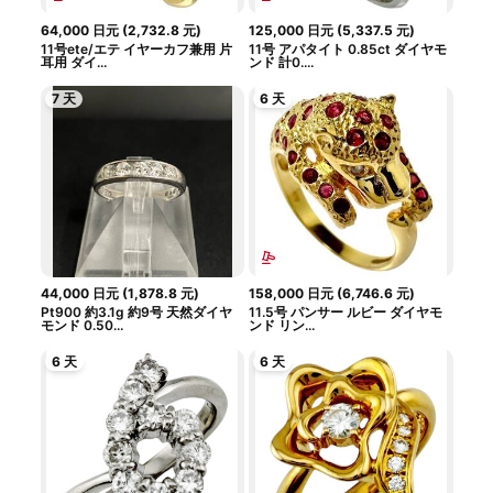
64,000
日元
(
2,732.8
元
)
125,000
日元
(
5,337.5
元
)
11号ete/エテ イヤーカフ兼用 片
11号 アパタイト 0.85ct ダイヤモ
耳用 ダイ...
ンド 計0....
7 天
6 天
44,000
日元
(
1,878.8
元
)
158,000
日元
(
6,746.6
元
)
Pt900 約3.1g 約9号 天然ダイヤ
11.5号 パンサー ルビー ダイヤモ
モンド 0.50...
ンド リン...
6 天
6 天