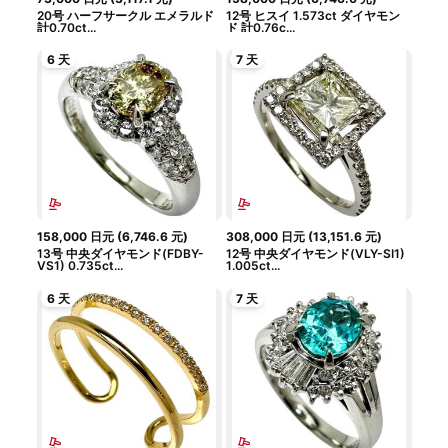
20号 ハーフサークル エメラルド
12号 ヒスイ 1.573ct ダイヤモン
計0.70ct...
ド 計0.76c...
6 天
7 天
158,000
日元
(
6,746.6
元
)
308,000
日元
(
13,151.6
元
)
13号 中央ダイヤモンド(FDBY-
12号 中央ダイヤモンド(VLY-SI1)
VS1) 0.735ct...
1.005ct...
6 天
7 天