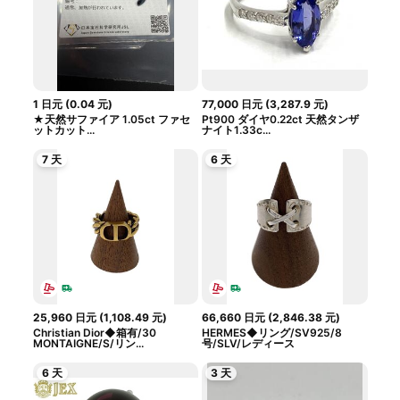
1
日元
(
0.04
元
)
77,000
日元
(
3,287.9
元
)
★天然サファイア 1.05ct ファセ
Pt900 ダイヤ0.22ct 天然タンザ
ットカット...
ナイト1.33c...
7 天
6 天
25,960
日元
(
1,108.49
元
)
66,660
日元
(
2,846.38
元
)
Christian Dior◆箱有/30
HERMES◆リング/SV925/8
MONTAIGNE/S/リン...
号/SLV/レディース
6 天
3 天