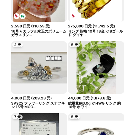
2,590
日元
(
110.59
元
)
275,000
日元
(
11,742.5
元
)
16号★カラフル水玉のボリューム
リング 指輪 10号 18金 K18ゴール
ガラスリン...
ド ダイヤ...
2 天
5 天
4,900
日元
(
209.23
元
)
44,000
日元
(
1,878.8
元
)
SV925 フラワーリング スナフキ
総重量約3.0g K14WG リング 約
ン 15号 MOO...
16号 ホワイ...
7 天
5 天