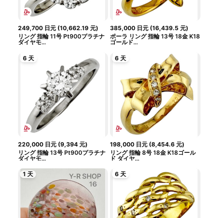
249,700
日元
(
10,662.19
元
)
385,000
日元
(
16,439.5
元
)
リング 指輪 11号 Pt900プラチナ
ポーラ リング 指輪 13号 18金 K18
ダイヤモ...
ゴールド...
6 天
6 天
220,000
日元
(
9,394
元
)
198,000
日元
(
8,454.6
元
)
リング 指輪 13号 Pt900プラチナ
リング 指輪 8号 18金 K18ゴール
ダイヤモ...
ド ダイヤ...
1 天
6 天