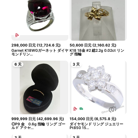
298,000
日元
(
12,724.6
元
)
50,600
日元
(
2,160.62
元
)
Garnet K18WGガーネット ダイヤ
K18 18金 #2 総2.2g 0.02ct リン
モンドリン...
グ 指輪
6 天
3 天
999,999
日元
(
42,699.96
元
)
154,000
日元
(
6,575.8
元
)
◎P9 金 0.6g 指輪 リング ゴー
ダイヤモンド リング ジュエリー
ルド アクセ...
Pt850 15...
3 天
3 天