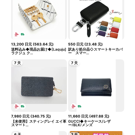
13,200
日元
(
563.64
元
)
550
日元
(
23.48
元
)
送料込み◆現品お届け◆[Laquju]
訳あり処分品◇スマートキーカバ
ラクジュ ク...
ー スマー...
7 天
7 天
7,980
日元
(
340.75
元
)
11,660
日元
(
497.88
元
)
【未使用】スティングレイ エイ革
GUCCI◆キーケース/レザ
スマート...
ー/BLK/メンズ
6 天
7 天