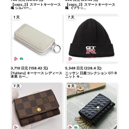
【vaps_2】スマートキーケース
【vaps_2】スマートキーケース
楓 シルバー...
楓 《ブラッ...
1 天
7 天
3,710
日元
(
158.42
元
)
5,349
日元
(
228.4
元
)
[YuHaru] キーケース レディース
ニッサン 日産コレクション GT-R
本革 カー...
ニット キ...
7 天
6 天