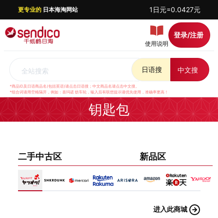
1日元=0.0427元
更专业的
日本海淘网站
登录/注册
使用说明
日语搜
中文搜
全站搜索
*商品ID及日语商品名(包括英语)请点击日语搜；中文商品名请点击中文搜。
*组合词请用空格隔开，例如：喜玛诺 纺车轮，输入后有联想提示请优先使用，准确率更高！
钥匙包
二手中古区
新品区
进入此商城