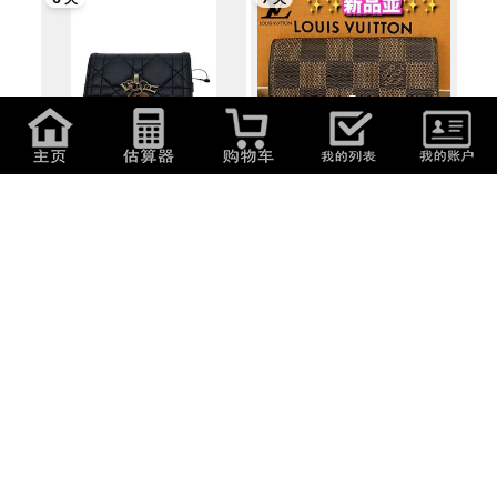
44,660
日元
(
1,906.98
元
)
14,900
日元
(
636.23
元
)
Christian Dior◆キーケース/レザ
ルイヴィトン・新品並レベル・ダ
ー/BLK/レ...
ミエ・ミュ...
6 天
3 天
11,660
日元
(
497.88
元
)
500
日元
(
21.35
元
)
LOUIS VUITTON◆ミュルティク
ヴィンテージ レザー キーケース
レ4_モノグラム...
ブラック...