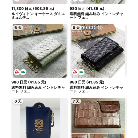
11,800
日元
(
503.86
元
)
980
日元
(
41.85
元
)
ルイヴィトン キーケース ダミエ
送料無料 編み込み イントレチャ
ミュルテ...
ート フェ...
6 天
6 天
980
日元
(
41.85
元
)
980
日元
(
41.85
元
)
送料無料 編み込み イントレチャ
送料無料 編み込み イントレチャ
ート フェ...
ート フェ...
6 天
7 天