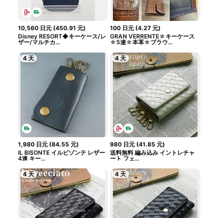
10,560
日元
(
450.91
元
)
100
日元
(
4.27
元
)
Disney RESORT◆キーケース/レ
GRAN VERRENTE☆キーケース
ザー/マルチカ...
☆5連☆本革☆ブラウ...
4 天
4 天
1,980
日元
(
84.55
元
)
980
日元
(
41.85
元
)
IL BISONTE イルビゾンテ レザー
送料無料 編み込み イントレチャ
4連 キー...
ート フェ...
4 天
4 天