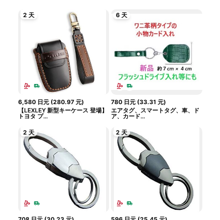
2 天
6 天
6,580
日元
(
280.97
元
)
780
日元
(
33.31
元
)
【LEXLEY 新型キーケース 登場】
エアタグ、スマートタグ、車、ド
トヨタ プ...
ア、カード...
2 天
2 天
708
日元
(
30.23
元
)
596
日元
(
25.45
元
)