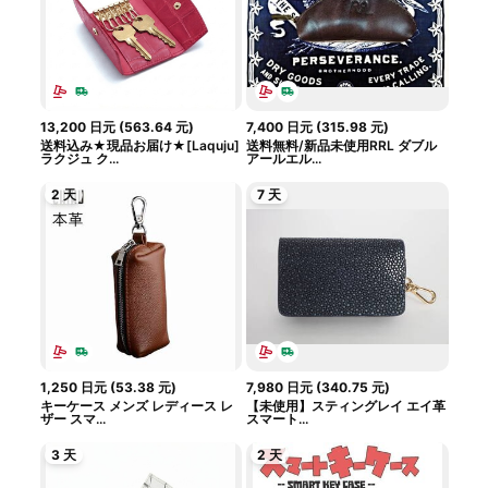
13,200
日元
(
563.64
元
)
7,400
日元
(
315.98
元
)
送料込み★現品お届け★[Laquju]
送料無料/新品未使用RRL ダブル
ラクジュ ク...
アールエル...
2 天
7 天
1,250
日元
(
53.38
元
)
7,980
日元
(
340.75
元
)
キーケース メンズ レディース レ
【未使用】スティングレイ エイ革
ザー スマ...
スマート...
3 天
2 天