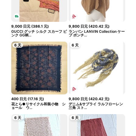
9,000
日元
(
386.1
元
)
9,800
日元
(
420.42
元
)
GUCCI グッチ シルク スカーフ ピ
ランバン LANVIN Collection ケー
ンク GG柄...
プ ポンチ...
6 天
6 天
400
日元
(
17.16
元
)
9,800
日元
(
420.42
元
)
花とら●リサイクル和装小物 シ
デニム&サプライ ラルフローレン
ョール ウ...
三角 スト...
6 天
6 天