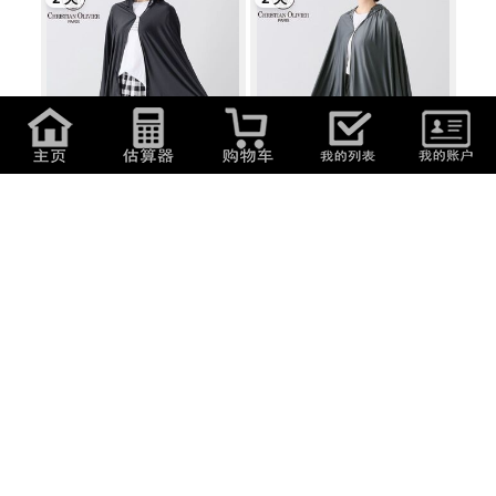
1,100
日元
(
47.19
元
)
1,100
日元
(
47.19
元
)
送料300円(税込)■tb456■メイ
送料300円(税込)■tb455■メイ
ドバイスターズ...
ドバイスターズ...
1 天
2 天
9,251
日元
(
396.87
元
)
500
日元
(
21.45
元
)
THROW スロー メッシュストール
大判スカーフ スカーフ
カーキ FRE...