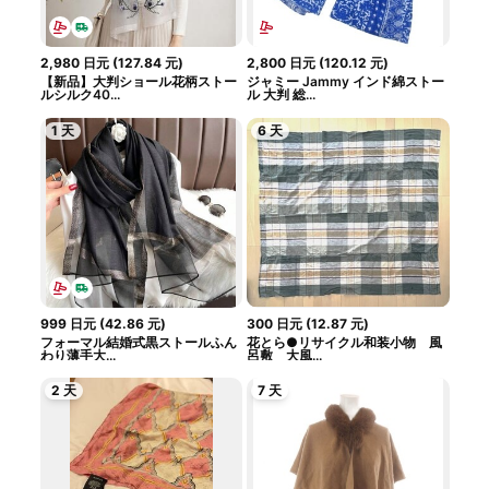
2,980
日元
(
127.84
元
)
2,800
日元
(
120.12
元
)
【新品】大判ショール花柄ストー
ジャミー Jammy インド綿ストー
ルシルク40...
ル 大判 総...
1 天
6 天
999
日元
(
42.86
元
)
300
日元
(
12.87
元
)
フォーマル結婚式黒ストールふん
花とら●リサイクル和装小物 風
わり薄手大...
呂敷 大風...
2 天
7 天