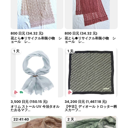
800
日元
(
34.32
元
)
800
日元
(
34.32
元
)
花とら●リサイクル和装小物 シ
花とら●リサイクル和装小物 シ
ョール レ...
ョール レ...
1 天
1 天
3,500
日元
(
150.15
元
)
34,200
日元
(
1,467.18
元
)
オリム ストール UV 今治タオル
【中古】ディオール トロッター柄
たおるマフ...
スカーフ...
22:41:40
2 天