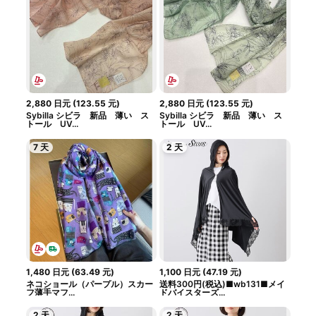
2,880
日元
(
123.55
元
)
2,880
日元
(
123.55
元
)
Sybilla シビラ 新品 薄い ス
Sybilla シビラ 新品 薄い ス
トール UV...
トール UV...
7 天
2 天
1,480
日元
(
63.49
元
)
1,100
日元
(
47.19
元
)
ネコショール（パープル）スカー
送料300円(税込)■wb131■メイ
フ薄手マフ...
ドバイスターズ...
2 天
2 天