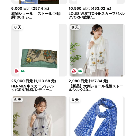
6,000
日元
(
257.4
元
)
10,560
日元
(
453.02
元
)
着物ショール ストール 正絹
LOUIS VUITTON◆スカーフ/シル
絹100% シ...
ク/ORN/総柄/...
6 天
6 天
25,960
日元
(
1,113.68
元
)
2,980
日元
(
127.84
元
)
HERMES◆スカーフ/シル
【新品】大判ショール花柄ストー
ク/GRN/総柄/レディー...
ルシルク40...
6 天
6 天