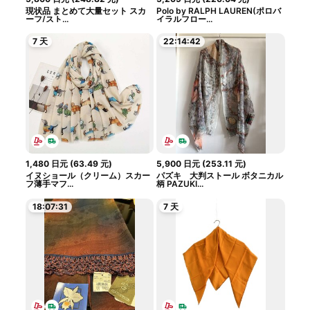
現状品 まとめて大量セット スカ
Polo by RALPH LAUREN(ポロバ
ーフ/スト...
イラルフロー...
7 天
22:14:41
1,480
日元
(
63.49
元
)
5,900
日元
(
253.11
元
)
イヌショール（クリーム）スカー
パズキ 大判ストール ボタニカル
フ薄手マフ...
柄 PAZUKI...
18:07:30
7 天