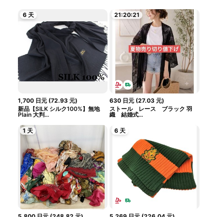
6 天
21:20:20
1,700
日元
(
72.93
元
)
630
日元
(
27.03
元
)
新品【SILK シルク100%】無地
ストール レース ブラック 羽
Plain 大判...
織 結婚式...
1 天
6 天
5,800
日元
(
248.82
元
)
5,269
日元
(
226.04
元
)