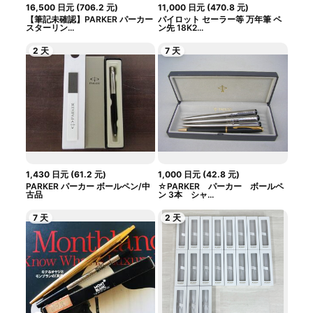
16,500
日元
(
706.2
元
)
11,000
日元
(
470.8
元
)
【筆記未確認】PARKER パーカー
パイロット セーラー等 万年筆 ペ
スターリン...
ン先 18K2...
2 天
7 天
1,430
日元
(
61.2
元
)
1,000
日元
(
42.8
元
)
PARKER パーカー ボールペン/中
☆PARKER パーカー ボールペ
古品
ン 3本 シャ...
7 天
2 天