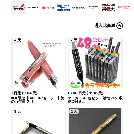
进入此商城
4 天
7 天
1
日元
(
0.04
元
)
1,780
日元
(
76.18
元
)
■●限定【SAILOR/セーラー】海
マーカー 48色セット 油性 ペン 収
の万年筆 スリ...
納袋付き...
3 天
2 天