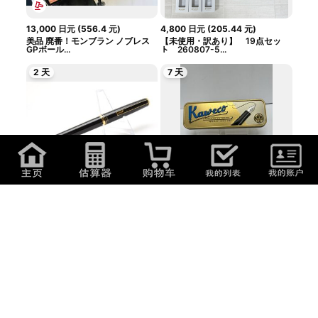
13,000
日元
(
556.4
元
)
4,800
日元
(
205.44
元
)
美品 廃番！モンブラン ノブレス
【未使用・訳あり】 19点セッ
GPボール...
ト 260807-5...
2 天
7 天
1
日元
(
0.04
元
)
1,320
日元
(
56.5
元
)
パイロット ペン先 14k 585 万年
S【 Kaweco】 カヴェコ シャープ
筆 ブラッ...
ペンシル...
7 天
7 天