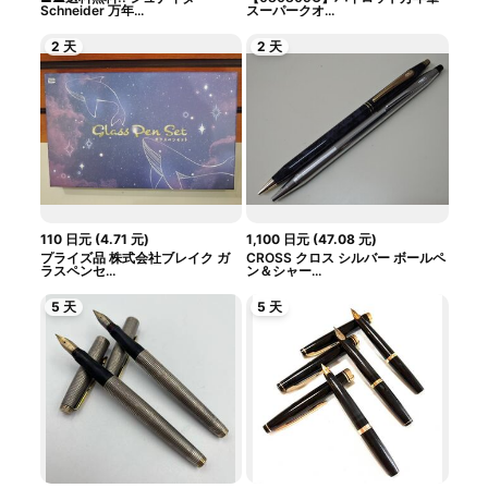
Schneider 万年...
スーパークオ...
2 天
2 天
110
日元
(
4.71
元
)
1,100
日元
(
47.08
元
)
プライズ品 株式会社ブレイク ガ
CROSS クロス シルバー ボールペ
ラスペンセ...
ン＆シャー...
5 天
5 天