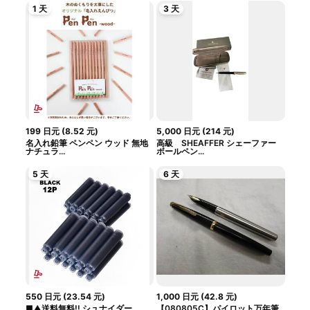
1 天
3 天
199
日元
(
8.52
元
)
5,000
日元
(
214
元
)
名入れ鉛筆 ペンペン ウッド 無地
高級 SHEAFFER シェーファー
ナチュラ...
ボールペン...
5 天
6 天
550
日元
(
23.54
元
)
1,000
日元
(
42.8
元
)
■▲送料無料!! シュナイダー
【080805C】パイロット万年筆