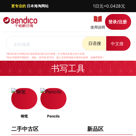
1日元=0.0428元
更专业的
日本海淘网站
登录/注册
使用说明
日语搜
中文搜
全站搜索
*商品ID及日语商品名(包括英语)请点击日语搜；中文商品名请点击中文搜。
*组合词请用空格隔开，例如：喜玛诺 纺车轮，输入后有联想提示请优先使用，准确率更高！
书写工具
钢笔
Pencils
二手中古区
新品区