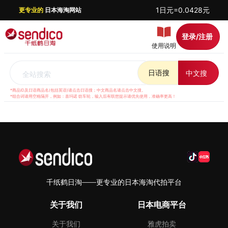
1日元=0.0428元
更专业的
日本海淘网站
登录/注册
使用说明
日语搜
中文搜
全站搜索
*商品ID及日语商品名(包括英语)请点击日语搜；中文商品名请点击中文搜。
*组合词请用空格隔开，例如：喜玛诺 纺车轮，输入后有联想提示请优先使用，准确率更高！
千纸鹤日淘——更专业的日本海淘代拍平台
关于我们
日本电商平台
关于我们
雅虎拍卖