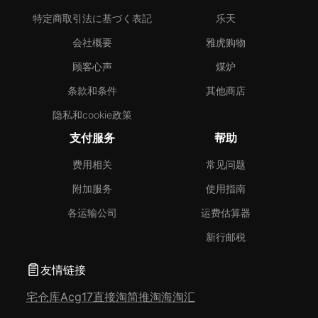
特定商取引法に基づく表記
乐天
会社概要
雅虎购物
顾客心声
煤炉
条款和条件
其他商店
隐私和cookie政策
支付服务
帮助
费用相关
常见问题
附加服务
使用指南
各运输公司
运费估算器
新行邮税
友情链接
宅仓库
Acg17
直接淘
简推淘
海淘汇