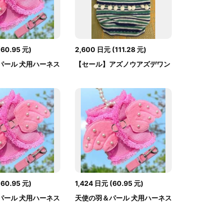
(
60.95
元
)
2,600
日元
(
111.28
元
)
パール 犬用ハーネス
【セール】アズノウアズデワン
.
as know as...
(
60.95
元
)
1,424
日元
(
60.95
元
)
パール 犬用ハーネス
天使の羽＆パール 犬用ハーネス
.
リードセッ...