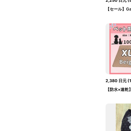
2,250
日元
(
【セール】Gasp
ットパラダイ..
2,380
日元
(
【防水×速乾】
ペット用おし..