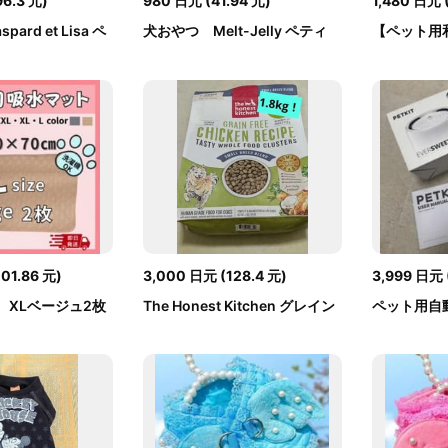
96.3
元
)
980
日元
(
41.94
元
)
1,480
日元
ard et Lisa ペ
犬おやつ Melt-Jelly ペティ
【ペット用和
.
オ メルトジ...
ス 犬服 ふ...
101.86
元
)
3,000
日元
(
128.4
元
)
3,999
日元
 XLベージュ2枚
The Honest Kitchen グレイン
ペット用自
.
フリー チキン...
ード搭載