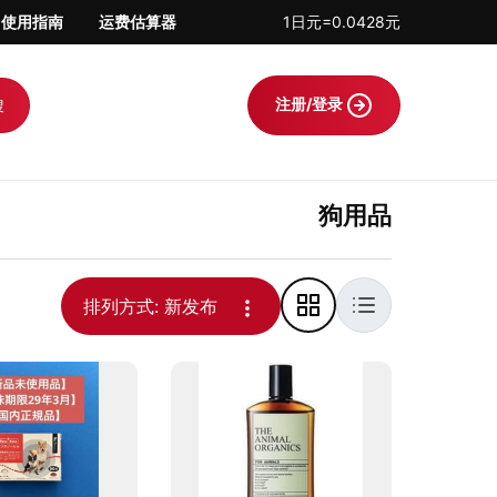
使用指南
运费估算器
1日元=0.0428元
注册/登录
搜
狗用品
，解答日淘相关问题，并对每件商品进行稳妥打
排列方式: 新发布