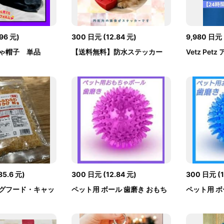
.96
元
)
300
日元
(
12.84
元
)
9,980
日元
ゃ帽子 単品
【送料無料】防水ステッカー
Vetz Pe
ミニチュアダ...
90粒 犬用...
85.6
元
)
300
日元
(
12.84
元
)
300
日元
(
グフード・キャッ
ペット用 ボール 歯磨き おもち
ペット用 ボ
.
ゃ 音が出る...
ゃ 音が出る..