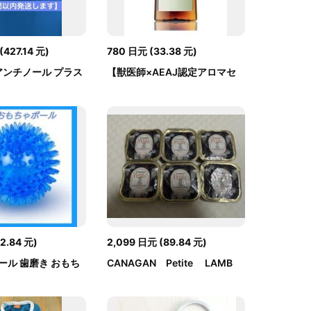
(
427.14
元
)
780
日元
(
33.38
元
)
tz アンチノール プラス
【獣医師×AEAJ認定アロマセ
ラピストと共同...
12.84
元
)
2,099
日元
(
89.84
元
)
ール 歯磨き おもち
CANAGAN Petite LAMB
.
6個セット