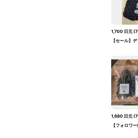
1,700
日元
(
7
【セール】デ
マウス ブラ...
1,680
日元
(
7
【フォロワー様
レバージャー..