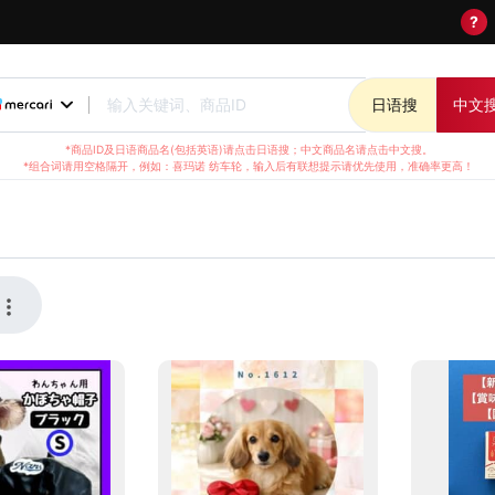
?
输入关键词、商品ID
日语搜
中文
*商品ID及日语商品名(包括英语)请点击日语搜；中文商品名请点击中文搜。
*组合词请用空格隔开，例如：喜玛诺 纺车轮，输入后有联想提示请优先使用，准确率更高！
实时汇率结算，方便全球华人日本海淘。我们提供优质客服支持
解最新日淘资讯，都能通过千纸鹤日淘轻松实现