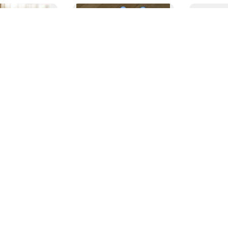
397.18
元
)
3,980
日元
(
170.34
元
)
1,300
日元
ケージ サークル ト
ペット用高機能水 大地の雫
MARLY &
500ml 5本...
セット