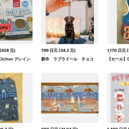
(
428
元
)
799
日元
(
34.2
元
)
1,170
日元
(
 Kitchen グレイン
新作 ラブラドール チョコ
【セール】D
..
アクリル キ...
ウス タンクト