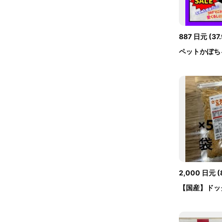
887
日元
(
37
ペットかぼち
2,000
日元
(
【国産】ドッ
トフード さ..