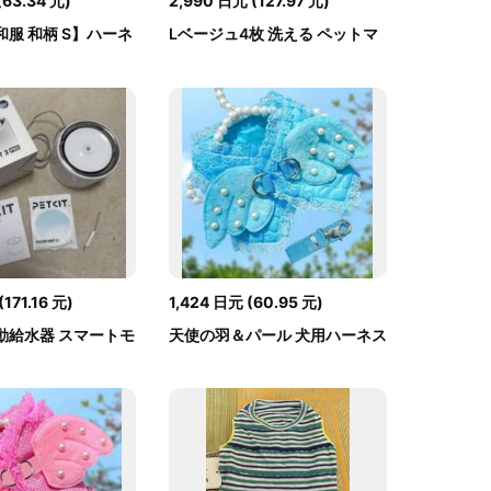
(
63.34
元
)
2,990
日元
(
127.97
元
)
服 和柄 S】ハーネ
Lベージュ4枚 洗える ペットマ
ット ペット...
(
171.16
元
)
1,424
日元
(
60.95
元
)
動給水器 スマートモ
天使の羽＆パール 犬用ハーネス
リードセッ...