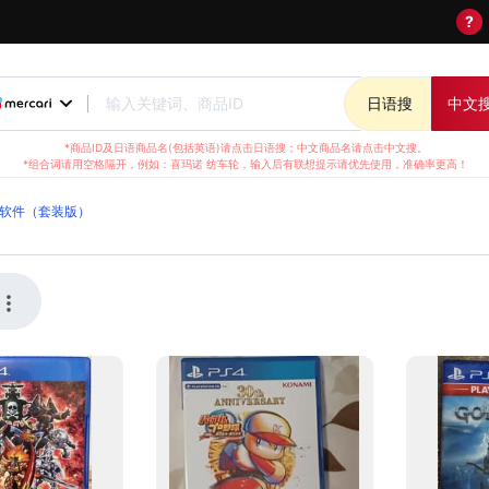
?
输入关键词、商品ID
日语搜
中文
*商品ID及日语商品名(包括英语)请点击日语搜；中文商品名请点击中文搜。
*组合词请用空格隔开，例如：喜玛诺 纺车轮，输入后有联想提示请优先使用，准确率更高！
软件（套装版）
务，支持实时汇率结算，方便全球华人日本海淘。我们提供优质
套装版）还是了解最新日淘资讯，都能通过千纸鹤日淘轻松实现