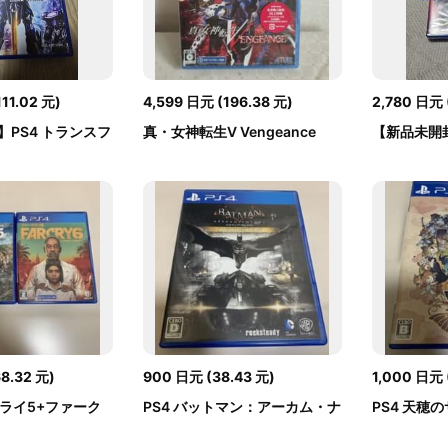
111.02
元
)
4,599
日元
(
196.38
元
)
2,780
日元
PS4 トランスフ
真・女神転生V Vengeance
【新品未開封
PS4 特典付き
外伝 Pirates
68.32
元
)
900
日元
(
38.43
元
)
1,000
日元
クライ5+ファーク
PS4 バットマン：アーカム・ナ
PS4 天穂
イト スペシ...