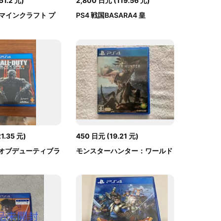
51.2
元
)
2,800
日元
(
119.56
元
)
マインクラフト プ
PS4 戦国BASARA4 皇
..
21.35
元
)
450
日元
(
19.21
元
)
ルオブデューティブラ
モンスターハンター：ワールド
3
PS4 ソフト