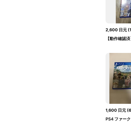
2,600
日元
(
【動作確認済】
ォーマー ラ...
1,600
日元
(
PS4 ファー
ライ6セット