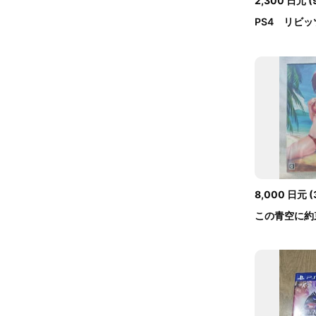
2,300
日元
(
PS4 リビ
ンチャー
8,000
日元
(
この青空に約束を
全生産限定版..