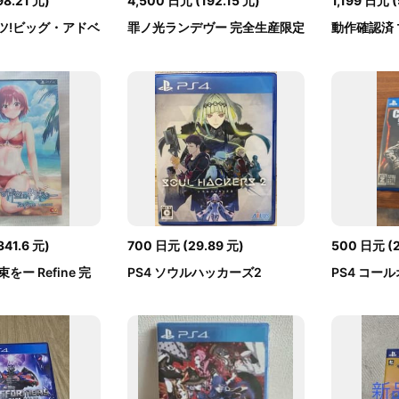
98.21
元
)
4,500
日元
(
192.15
元
)
1,199
日元
(
ッツ!ビッグ・アドベ
罪ノ光ランデヴー 完全生産限定
動作確認済 
版 PS4
レイステーシ.
341.6
元
)
700
日元
(
29.89
元
)
500
日元
(
ー Refine 完
PS4 ソウルハッカーズ2
PS4 コー
.
ックオプス