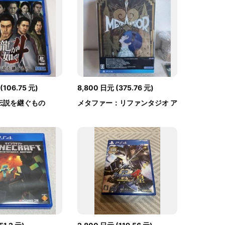
(
106.75
元
)
8,800
日元
(
375.76
元
)
 伝説を継ぐもの
メタファー：リファンタジオ ア
トラス35th...