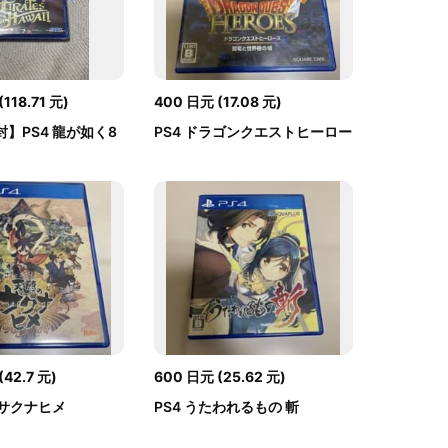
(
118.71
元
)
400
日元
(
17.08
元
)
】PS4 龍が如く8
PS4 ドラゴンクエストヒーロー
...
ズ 闇竜と世...
(
42.7
元
)
600
日元
(
25.62
元
)
のサクナヒメ
PS4 うたわれるもの 斬