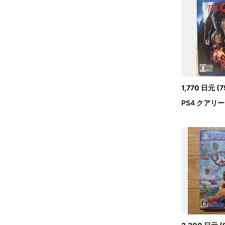
1,770
日元
(
7
PS4 クアリ
ャンプ