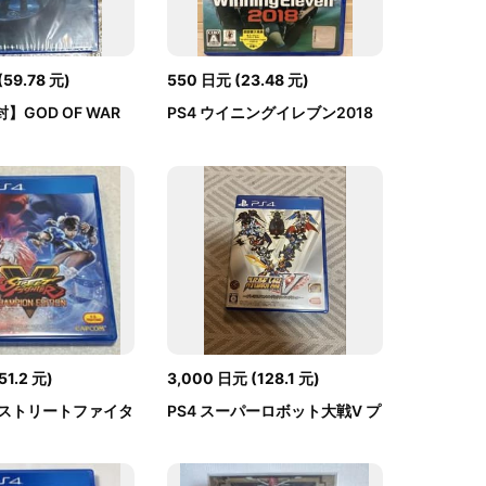
(
59.78
元
)
550
日元
(
23.48
元
)
】GOD OF WAR
PS4 ウイニングイレブン2018
51.2
元
)
3,000
日元
(
128.1
元
)
 ストリートファイタ
PS4 スーパーロボット大戦V プ
.
レミアムアニ...