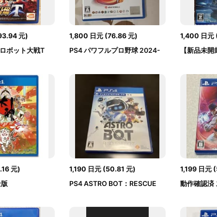
93.94
元
)
1,800
日元
(
76.86
元
)
1,400
日元
ーロボット大戦T
PS4 パワフルプロ野球 2024-
【新品未開封
2025
(PS4)
.16
元
)
1,190
日元
(
50.81
元
)
1,199
日元
(
景版
PS4 ASTRO BOT：RESCUE
動作確認済
MISSION
ー5 チャン..