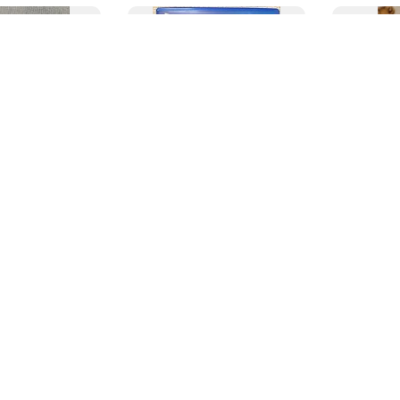
105.9
元
)
2,000
日元
(
85.4
元
)
1,100
日元
PS4 龍が如く8
PS4 スーパーロボット大戦X
龍が如く6 