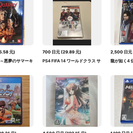
5.58
元
)
700
日元
(
29.89
元
)
2,500
日元
ー～悪夢のサマーキ
PS4 FIFA 14 ワールドクラス サ
龍が如く4
ッカー