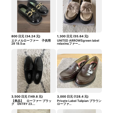
800
日元
(
34.24
元
)
1,300
日元
(
55.64
元
)
エナメルローファー 子供用
UNITED ARROWSgreen label
29 18.5㎝
relaxingファー...
3,500
日元
(
149.8
元
)
3,000
日元
(
128.4
元
)
【美品】 ローファー ブラッ
Private Label Tulipian ブラウン
ク ENTRY 23....
ローファ...