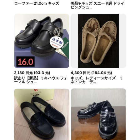
ローファー 21.0cm キッズ
美品✨キッズ スエード調 ドライ
ビングシュ...
2,180
日元
(
93.3
元
)
4,300
日元
(
184.04
元
)
訳あり【新品】ミキハウス フォ
キッズ、レディースサイズ ミ
ーマル シュ...
ネトンカ デ...