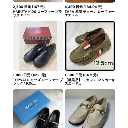
2,500
日元
(
107
元
)
4,300
日元
(
184.04
元
)
HARUTA KIDS ローファー ブラ
ZARA 厚底 チェーン ローファー
ック 19cm
エナメル...
1,000
日元
(
42.8
元
)
1,500
日元
(
64.2
元
)
TOPVALU キッズ ローファー ブ
【極美品】 モカシン 12.5 カーキ
ラック 19.0c...
スエード...