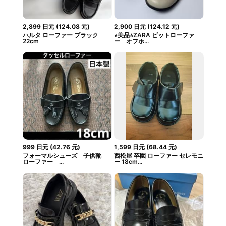
2,899
日元
(
124.08
元
)
2,900
日元
(
124.12
元
)
ハルタ ローファー ブラック
⭐︎美品⭐︎ZARA ビットローファ
22cm
ー オフホ...
999
日元
(
42.76
元
)
1,599
日元
(
68.44
元
)
フォーマルシューズ 子供靴
西松屋 卒園 ローファー セレモニ
ローファー ...
ー 18cm...