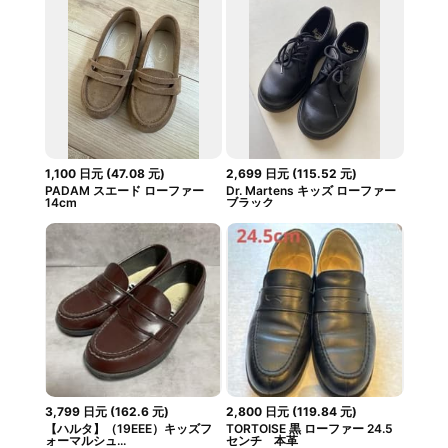
1,100
日元
(
47.08
元
)
2,699
日元
(
115.52
元
)
PADAM スエード ローファー
Dr. Martens キッズ ローファー
14cm
ブラック
3,799
日元
(
162.6
元
)
2,800
日元
(
119.84
元
)
【ハルタ】（19EEE）キッズフ
TORTOISE 黒 ローファー 24.5
ォーマルシュ...
センチ 本革