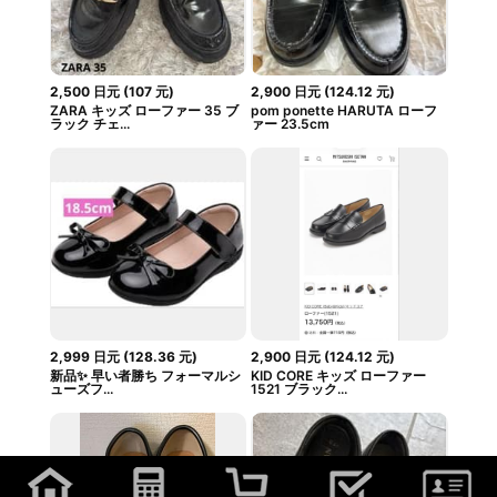
2,500
日元
(
107
元
)
2,900
日元
(
124.12
元
)
ZARA キッズ ローファー 35 ブ
pom ponette HARUTA ローフ
ラック チェ...
ァー 23.5cm
2,999
日元
(
128.36
元
)
2,900
日元
(
124.12
元
)
新品✨️ 早い者勝ち フォーマルシ
KID CORE キッズ ローファー
ューズフ...
1521 ブラック...