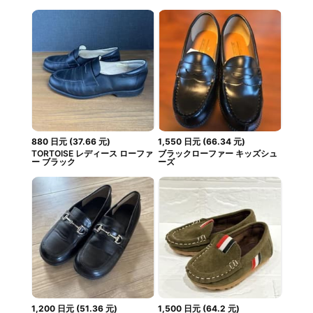
880
日元
(
37.66
元
)
1,550
日元
(
66.34
元
)
TORTOISE レディース ローファ
ブラックローファー キッズシュ
ー ブラック
ーズ
1,200
日元
(
51.36
元
)
1,500
日元
(
64.2
元
)