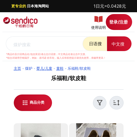
1日元=0.0428元
更专业的
日本海淘网站
登录/注册
使用说明
日语搜
中文搜
煤炉搜索
*商品ID及日语商品名(包括英语)请点击日语搜；中文商品名请点击中文搜。
*组合词请用空格隔开，例如：喜玛诺 纺车轮，输入后有联想提示请优先使用，准确率更高！
主页
煤炉
婴儿/儿童
童鞋
乐福鞋/软皮鞋
乐福鞋/软皮鞋
千纸鹤日淘提供日本煤炉 乐福鞋/软皮鞋代购服
务，支持实时汇率结算，方便全球华人日本海淘。
我们提供优质客服支持，解答日淘相关问题，并对
商品分类
每件商品进行稳妥打包，保障运输安全。无论是购
买日本乐福鞋/软皮鞋还是了解最新日淘资讯，都能
通过千纸鹤日淘轻松实现