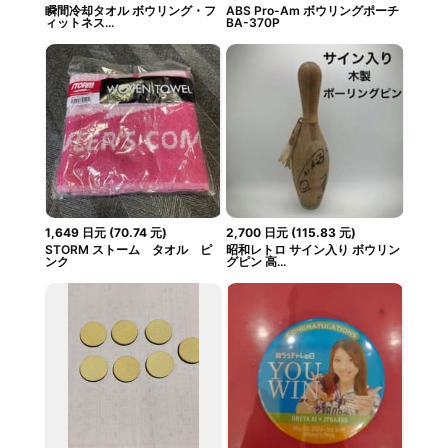
瞬間冷却タオル ボウリング・フ
ABS Pro-Am ボウリングポーチ
ィットネス...
BA-370P
1,649
日元
(
70.74
元
)
2,700
日元
(
115.83
元
)
STORM ストーム タオル ピ
昭和レトロ サイン入り ボウリン
ンク
グピン 高...