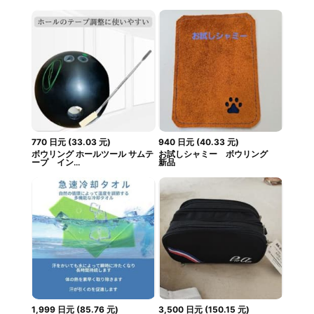
770
日元
(
33.03
元
)
940
日元
(
40.33
元
)
ボウリング ホールツール サムテ
お試しシャミー ボウリング
ープ イン...
新品
1,999
日元
(
85.76
元
)
3,500
日元
(
150.15
元
)