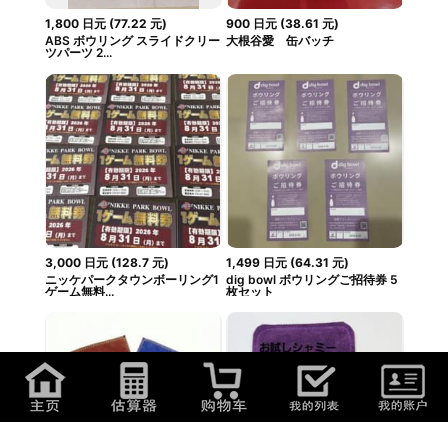
1,800
日元
(
77.22
元
)
900
日元
(
38.61
元
)
ABS ボウリング スライドクリー
大根谷愛 缶バッチ
ツパーツ 2...
3,000
日元
(
128.7
元
)
1,499
日元
(
64.31
元
)
ニッケパークタウンボーリング1
dig bowl ボウリングご招待券 5
ゲーム無料...
枚セット