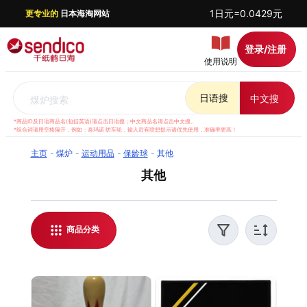
1日元=0.0429元
更专业的
日本海淘网站
登录/注册
使用说明
日语搜
中文搜
煤炉搜索
*商品ID及日语商品名(包括英语)请点击日语搜；中文商品名请点击中文搜。
*组合词请用空格隔开，例如：喜玛诺 纺车轮，输入后有联想提示请优先使用，准确率更高！
主页
煤炉
运动用品
保龄球
其他
其他
千纸鹤日淘提供日本煤炉 其他代购服务，支持实时
汇率结算，方便全球华人日本海淘。我们提供优质
客服支持，解答日淘相关问题，并对每件商品进行
商品分类
稳妥打包，保障运输安全。无论是购买日本其他还
是了解最新日淘资讯，都能通过千纸鹤日淘轻松实
现