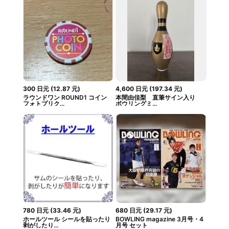
300
日元
(
12.87
元
)
4,600
日元
(
197.34
元
)
ラウンドワン ROUND1 コイン
本間由佳梨 直筆サイン入り
フォトプリク...
ボウリングミ...
780
日元
(
33.46
元
)
680
日元
(
29.17
元
)
ホールツール シールを貼ったり
BOWLING magazine 3月号・4
剥がしたり...
月号 セット