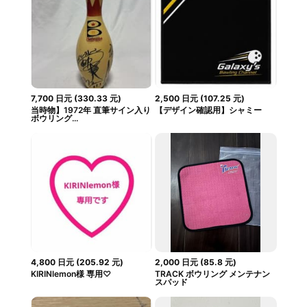
7,700
日元
(
330.33
元
)
2,500
日元
(
107.25
元
)
当時物】1972年 直筆サイン入り
【デザイン確認用】シャミー
ボウリング...
4,800
日元
(
205.92
元
)
2,000
日元
(
85.8
元
)
KIRINlemon様 専用♡
TRACK ボウリング メンテナン
スパッド