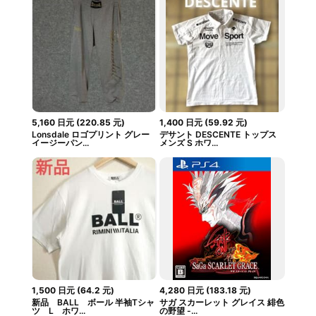
5,160
日元
(
220.85
元
)
1,400
日元
(
59.92
元
)
Lonsdale ロゴプリント グレー
デサント DESCENTE トップス
イージーパン...
メンズ S ホワ...
1,500
日元
(
64.2
元
)
4,280
日元
(
183.18
元
)
新品 BALL ボール 半袖Tシャ
サガ スカーレット グレイス 緋色
ツ L ホワ...
の野望 -...