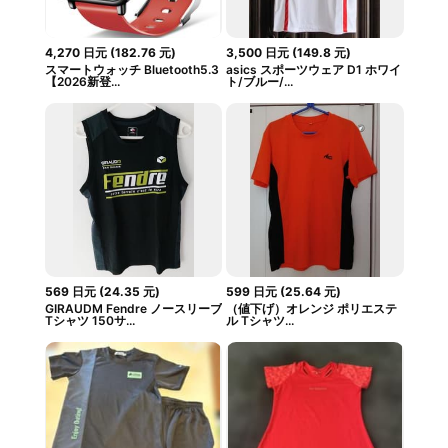
4,270
日元
(
182.76
元
)
3,500
日元
(
149.8
元
)
スマートウォッチ Bluetooth5.3
asics スポーツウェア D1 ホワイ
【2026新登...
ト/ブルー/...
569
日元
(
24.35
元
)
599
日元
(
25.64
元
)
GIRAUDM Fendre ノースリーブ
（値下げ）オレンジ ポリエステ
Tシャツ 150サ...
ル Tシャツ...