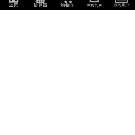
800
日元
(
34.24
元
)
790
日元
(
33.81
元
)
TULTEX 半袖ハイネックウェア
子供服 150cm スポーツウェ
Mサイズ 黒/...
ア MIZUNO PUM...
1,100
日元
(
47.08
元
)
1,200
日元
(
51.36
元
)
スポーツウェア
未使用・未開封 マラソン大会
記念Tシャツ...