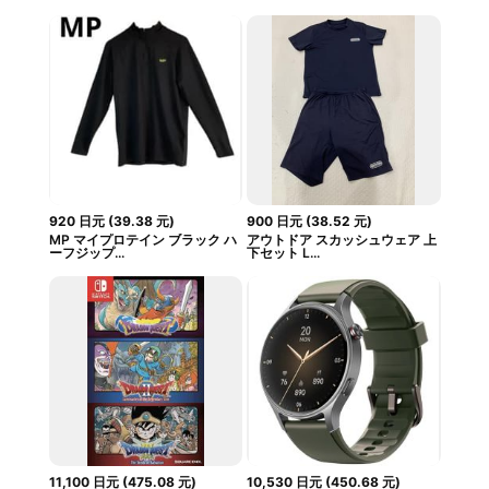
920
日元
(
39.38
元
)
900
日元
(
38.52
元
)
MP マイプロテイン ブラック ハ
アウトドア スカッシュウェア 上
ーフジップ...
下セット L...
11,100
日元
(
475.08
元
)
10,530
日元
(
450.68
元
)