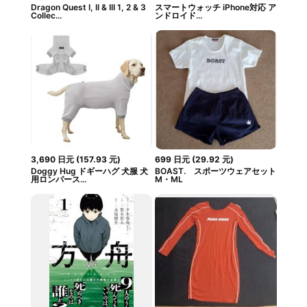
Dragon Quest I, II & III 1, 2 & 3
スマートウォッチ iPhone対応 ア
Collec...
ンドロイド...
3,690
日元
(
157.93
元
)
699
日元
(
29.92
元
)
Doggy Hug ドギーハグ 犬服 犬
BOAST. スポーツウェアセット
用ロンパース...
M・ML