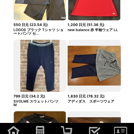
550
日元
(
23.54
元
)
1,200
日元
(
51.36
元
)
LOGOS ブラック Tシャツ ショ
new balance 赤 半袖ウェア LL
ートパンツ セ...
799
日元
(
34.2
元
)
1,830
日元
(
78.32
元
)
SVOLME スウェットパンツ
アディダス スポーツウェア
M