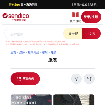
1日元=0.0428元
更专业的
日本海淘网站
登录/注册
使用说明
日语搜
中文搜
煤炉搜索
*商品ID及日语商品名(包括英语)请点击日语搜；中文商品名请点击中文搜。
*组合词请用空格隔开，例如：喜玛诺 纺车轮，输入后有联想提示请优先使用，准确率更高！
主页
煤炉
运动用品
壁球
服装
服装
千纸鹤日淘提供日本煤炉 服装代购服务，支持实时
汇率结算，方便全球华人日本海淘。我们提供优质
客服支持，解答日淘相关问题，并对每件商品进行
商品分类
稳妥打包，保障运输安全。无论是购买日本服装还
是了解最新日淘资讯，都能通过千纸鹤日淘轻松实
现