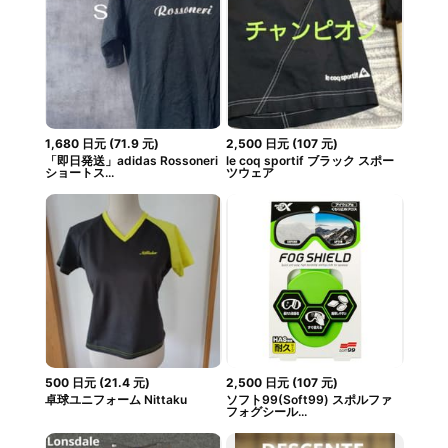
1,680
日元
(
71.9
元
)
2,500
日元
(
107
元
)
「即日発送」adidas Rossoneri
le coq sportif ブラック スポー
ショートス...
ツウェア
500
日元
(
21.4
元
)
2,500
日元
(
107
元
)
卓球ユニフォーム Nittaku
ソフト99(Soft99) スポルファ
フォグシール...