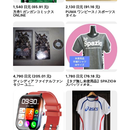
1,540
日元
(
65.91
元
)
2,130
日元
(
91.16
元
)
方舟1 ガンガンコミックス
PUMA ワンピース / スポーツス
ONLINE
タイル
4,790
日元
(
205.01
元
)
1,780
日元
(
76.18
元
)
ディシディア ファイナルファン
【タグ無し未使用品】SPAZIO✰
タジー ユニ...
スパッツィオ✰...