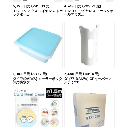
5,725
日元
(
245.03
元
)
4,748
日元
(
203.21
元
)
エレコム マウス ワイヤレス トラ
エレコム ワイヤレス トラックボ
ックボー...
ールマウス...
1,942
日元
(
83.12
元
)
2,486
日元
(
106.4
元
)
ダイワ(DAIWA) クーラーボック
ダイワ(DAIWA) CPキーパーマ
ス用防水ケー...
ルチ @zb