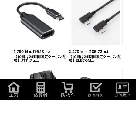
1,780
日元
(
76.18
元
)
2,470
日元
(
105.72
元
)
【10日は24時間限定クーポン配
【10日は24時間限定クーポン配
布】JTT ジェ...
布】ELECOM...
10,070
日元
(
431
元
)
2,900
日元
(
124.12
元
)
ELECOM トラックボール EX－G
【10日は24時間限定クーポン配
PRO 親指操作...
布】SANWA SU...