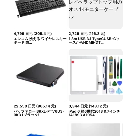
4,799
日元
(
205.4
元
)
2,729
日元
(
116.8
元
)
エレコム 洗える ワイヤレスキー
1.8m USB 3.1 TypeCUSB-Cソ
ボード 防...
ースからHDMIHDT...
22,550
日元
(
965.14
元
)
3,344
日元
(
143.12
元
)
バッファロー BRXL-PTV6U3-
iPad 6 第6世代2018 9.7インチ
BKB (ブラック)...
(A1893 A1954...