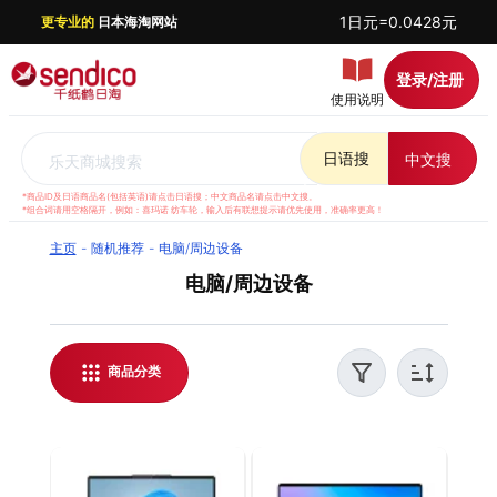
1日元=0.0428元
更专业的
日本海淘网站
登录/注册
使用说明
日语搜
中文搜
乐天商城搜索
*商品ID及日语商品名(包括英语)请点击日语搜；中文商品名请点击中文搜。
*组合词请用空格隔开，例如：喜玛诺 纺车轮，输入后有联想提示请优先使用，准确率更高！
主页
随机推荐
电脑/周边设备
电脑/周边设备
千纸鹤日淘，专业日本海淘平台，专注日本电脑/周
边设备代购。提供日本乐天代购服务，支持实时汇
率结算，让购物更透明。无论是购买日本电脑/周边
商品分类
设备，还是获取最新日本电脑/周边设备海淘资讯，
亦或需要帮助与卖家沟通，千纸鹤日淘都能一站式
解决。我们提供贴心客服与安全合并打包服务，让
跨境购物更省心、更放心。