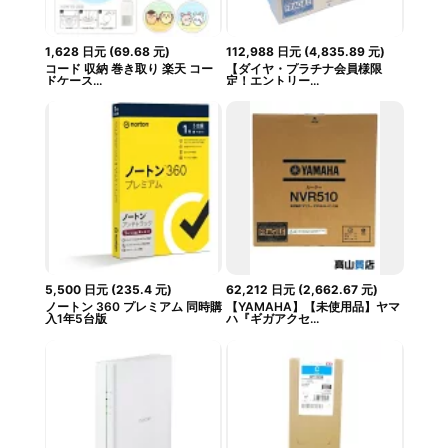
1,628
日元
(
69.68
元
)
112,988
日元
(
4,835.89
元
)
コード 収納 巻き取り 楽天 コー
【ダイヤ・プラチナ会員様限
ドケース...
定！エントリー...
5,500
日元
(
235.4
元
)
62,212
日元
(
2,662.67
元
)
ノートン 360 プレミアム 同時購
【YAMAHA】【未使用品】ヤマ
入1年5台版
ハ『ギガアクセ...