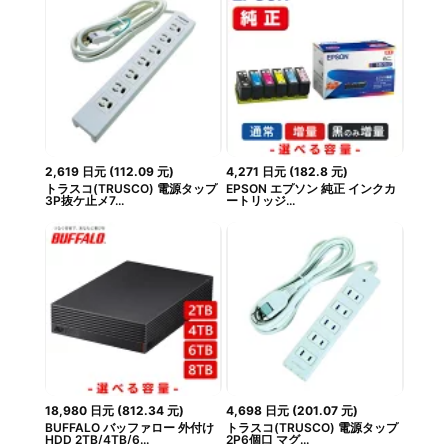
2,619
日元
(
112.09
元
)
4,271
日元
(
182.8
元
)
トラスコ(TRUSCO) 電源タップ
EPSON エプソン 純正 インクカ
3P抜ケ止メ7...
ートリッジ...
18,980
日元
(
812.34
元
)
4,698
日元
(
201.07
元
)
BUFFALO バッファロー 外付け
トラスコ(TRUSCO) 電源タップ
HDD 2TB/4TB/6...
2P6個口 マグ...