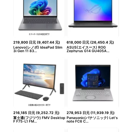
219,800
日元
(
9,407.44
元
)
618,000
日元
(
26,450.4
元
)
Lenovo(レノボ) IdeaPad Slim
ASUS(エイスース) ROG
3i Gen 11 83...
Zephyrus G14 GU405A...
216,185
日元
(
9,252.72
元
)
278,953
日元
(
11,939.19
元
)
富士通(フジツウ) FMV Desktop
Panasonic(パナソニック) Let's
F F75-L1 FM...
note FC6 C...