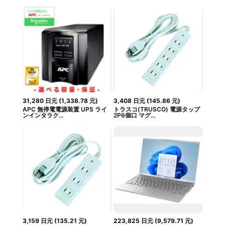
31,280
日元
(
1,338.78
元
)
3,408
日元
(
145.86
元
)
APC 無停電電源装置 UPS ライ
トラスコ(TRUSCO) 電源タップ
ンインタラク...
2P6個口 マグ...
3,159
日元
(
135.21
元
)
223,825
日元
(
9,579.71
元
)