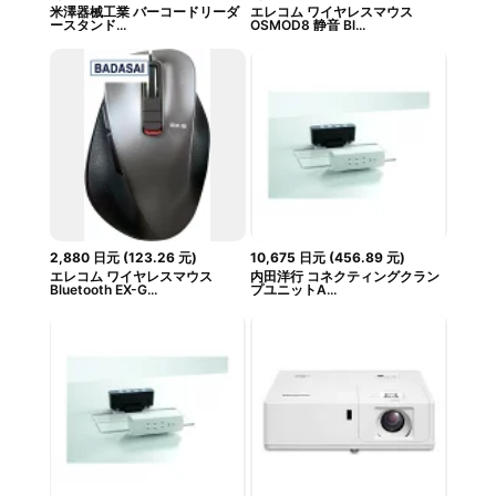
米澤器械工業 バーコードリーダ
エレコム ワイヤレスマウス
ースタンド...
OSMOD8 静音 Bl...
2,880
日元
(
123.26
元
)
10,675
日元
(
456.89
元
)
エレコム ワイヤレスマウス
内田洋行 コネクティングクラン
Bluetooth EX-G...
プユニットA...