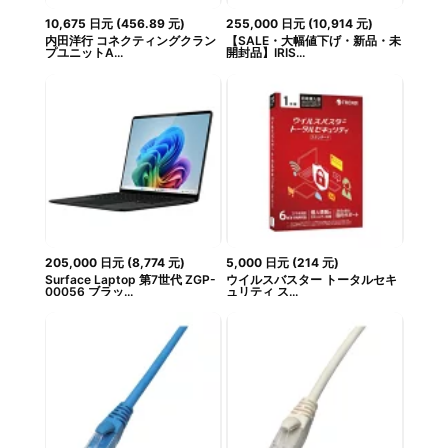
10,675
日元
(
456.89
元
)
255,000
日元
(
10,914
元
)
内田洋行 コネクティングクラン
【SALE・大幅値下げ・新品・未
プユニットA...
開封品】IRIS...
205,000
日元
(
8,774
元
)
5,000
日元
(
214
元
)
Surface Laptop 第7世代 ZGP-
ウイルスバスター トータルセキ
00056 ブラッ...
ュリティ ス...