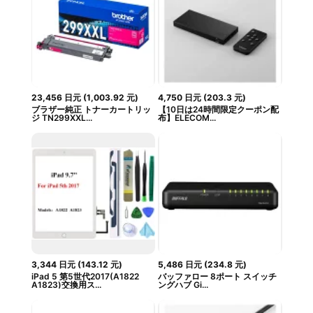
23,456
日元
(
1,003.92
元
)
4,750
日元
(
203.3
元
)
ブラザー純正 トナーカートリッ
【10日は24時間限定クーポン配
ジ TN299XXL...
布】ELECOM...
3,344
日元
(
143.12
元
)
5,486
日元
(
234.8
元
)
iPad 5 第5世代2017(A1822
バッファロー 8ポート スイッチ
A1823)交換用ス...
ングハブ Gi...