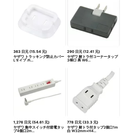
363
日元
(
15.54
元
)
290
日元
(
12.41
元
)
ヤザワ トラッキング防止カバー
ヤザワ 耐トラ付コーナータップ
Lタイプ ホ...
3個口 黒 W6...
1,276
日元
(
54.61
元
)
778
日元
(
33.3
元
)
ヤザワ 集中スイッチ付節電タッ
ヤザワ 耐トラ付タップ2個口1m
プ4個口2m...
白 W32mm×H4...