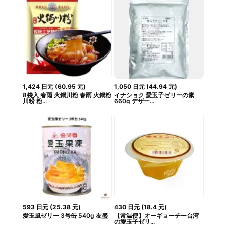
1,424
日元
(
60.95
元
)
1,050
日元
(
44.94
元
)
8袋入 春雨 火鍋川粉 春雨 火鍋粉
イナショク 愛玉子ゼリーの素
川粉 粉...
660g デザー...
593
日元
(
25.38
元
)
430
日元
(
18.4
元
)
愛玉風ゼリー 3号缶 540g 友盛
【常温便】オーギョーチー台湾
の愛玉子ゼリ...