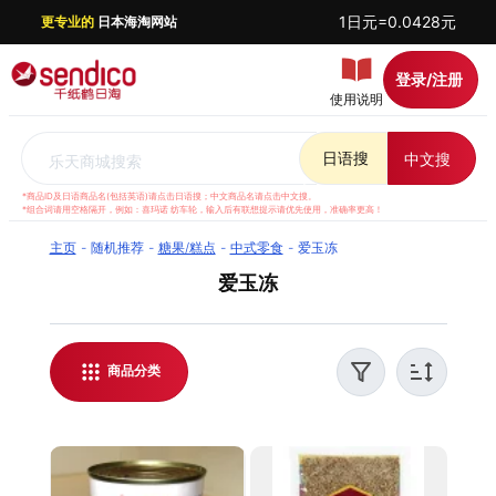
1日元=0.0428元
更专业的
日本海淘网站
登录/注册
使用说明
日语搜
中文搜
乐天商城搜索
*商品ID及日语商品名(包括英语)请点击日语搜；中文商品名请点击中文搜。
*组合词请用空格隔开，例如：喜玛诺 纺车轮，输入后有联想提示请优先使用，准确率更高！
主页
随机推荐
糖果/糕点
中式零食
爱玉冻
爱玉冻
千纸鹤日淘提供日本乐天 爱玉冻代购服务，支持实
时汇率结算，方便全球华人日本海淘。我们提供优
质客服支持，解答日淘相关问题，并对每件商品进
商品分类
行稳妥打包，保障运输安全。无论是购买日本爱玉
冻还是了解最新日淘资讯，都能通过千纸鹤日淘轻
松实现。