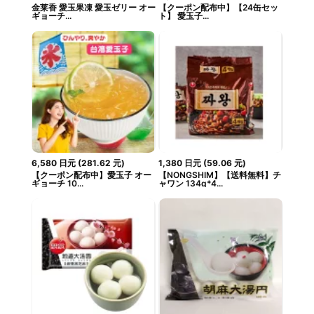
金莱香 愛玉果凍 愛玉ゼリー オー
【クーポン配布中】【24缶セッ
ギョーチ...
ト】 愛玉子...
6,580
日元
(
281.62
元
)
1,380
日元
(
59.06
元
)
【クーポン配布中】愛玉子 オー
【NONGSHIM】【送料無料】チ
ギョーチ 10...
ャワン 134g*4...