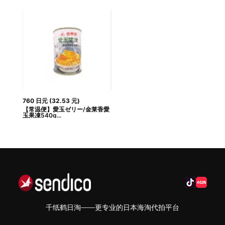
760
日元
(
32.53
元
)
【常温便】愛玉ゼリー/金莱香愛
玉果凍540g...
千纸鹤日淘——更专业的日本海淘代拍平台