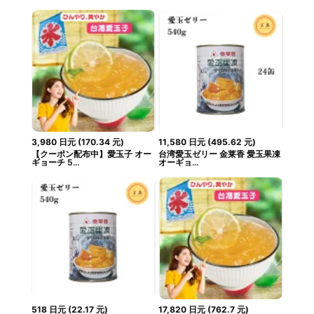
3,980
日元
(
170.34
元
)
11,580
日元
(
495.62
元
)
【クーポン配布中】愛玉子 オー
台湾愛玉ゼリー 金莱香 愛玉果凍
ギョーチ 5...
オーギョ...
518
日元
(
22.17
元
)
17,820
日元
(
762.7
元
)