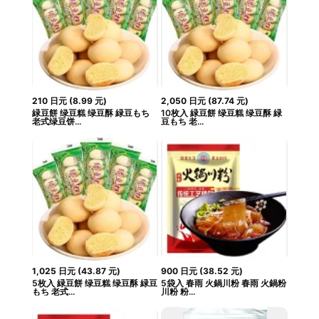
210
日元
(
8.99
元
)
2,050
日元
(
87.74
元
)
緑豆餅 绿豆糕 绿豆酥 緑豆もち
10枚入 緑豆餅 绿豆糕 绿豆酥 緑
老式绿豆饼...
豆もち 老...
1,025
日元
(
43.87
元
)
900
日元
(
38.52
元
)
5枚入 緑豆餅 绿豆糕 绿豆酥 緑豆
5袋入 春雨 火鍋川粉 春雨 火鍋粉
もち 老式...
川粉 粉...