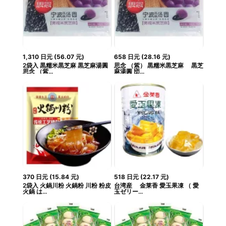
1,310
日元
(
56.07
元
)
658
日元
(
28.16
元
)
2袋入 黒糯米黒芝麻 黒芝麻湯圓
思念 （紫） 黒糯米黒芝麻 黒芝
思念 （紫...
麻湯圓 団...
370
日元
(
15.84
元
)
518
日元
(
22.17
元
)
2袋入 火鍋川粉 火鍋粉 川粉 粉皮
台湾産 金莱香 愛玉果凍 （ 愛
火鍋 は...
玉ゼリー...