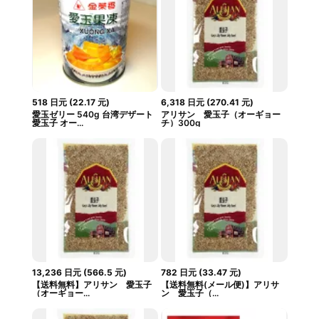
518
日元
(
22.17
元
)
6,318
日元
(
270.41
元
)
愛玉ゼリー 540g 台湾デザート
アリサン 愛玉子（オーギョー
愛玉子 オー...
チ）300g
13,236
日元
(
566.5
元
)
782
日元
(
33.47
元
)
【送料無料】アリサン 愛玉子
【送料無料(メール便)】アリサ
（オーギョー...
ン 愛玉子（...