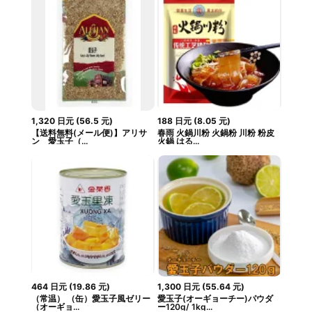
1,320
日元
(
56.5
元
)
188
日元
(
8.05
元
)
【送料無料(メール便)】アリサ
春雨 火鍋川粉 火鍋粉 川粉 粉皮
ン 愛玉子（...
火鍋 はる...
464
日元
(
19.86
元
)
1,300
日元
(
55.64
元
)
（常温） （缶）愛玉子風ゼリー
愛玉子(オーギョーチー)パウダ
（オーギョ...
ー120g/ 1kg...