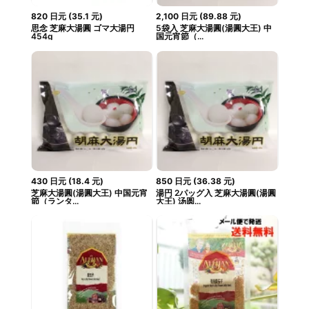
820
日元
(
35.1
元
)
2,100
日元
(
89.88
元
)
思念 芝麻大湯圓 ゴマ大湯円
5袋入 芝麻大湯圓(湯圓大王) 中
454g
国元宵節（...
430
日元
(
18.4
元
)
850
日元
(
36.38
元
)
芝麻大湯圓(湯圓大王) 中国元宵
湯円 2パッグ入 芝麻大湯圓(湯圓
節（ランタ...
大王) 汤圆...