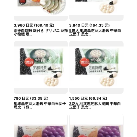
3,960
日元
(
169.49
元
)
3,840
日元
(
164.35
元
)
南美白対蝦 殻付き ザリガニ 麻辣
5袋入 地道黒芝麻大湯圓 中華白
小龍蝦 蝦...
玉団子 思念...
780
日元
(
33.38
元
)
1,550
日元
(
66.34
元
)
地道黒芝麻大湯圓 中華白玉団子
2袋入 地道黒芝麻大湯圓 中華白
思念 （醇...
玉団子 思念...